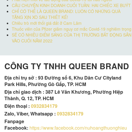
CÂU CHUYỆN KINH DOANH CUỐI TUẦN: HAI CHIẾC XE BUÝT
CHỈ CÓ THỂ LÀ QUEEN BRAND: LUÔN CÓ NHỮNG QUÀ
TẶNG XỊN XÒ SAU THIẾT KẾ!
Chiêu trò mới thổi giá đất ở Cam Lâm
Thuốc viên của Pfizer giảm nguy cơ mắc Covid-19 nghiêm trọng
SẼ CÓ NHIỀU ĐIỂM SÁNG CỦA THỊ TRƯỜNG BẤT ĐỘNG SẢN
VÀO CUỐI NĂM 2022
CÔNG TY TNHH QUEEN BRAND
Địa chỉ trụ sở :
93 Đường số 6, Khu Dân Cư Cityland
Park Hills, Phường Gò Gấp, TP. HCM
Địa chỉ giao dịch : 387 Lê Văn Khương, Phường Hiệp
Thành, Q. 12, TP. HCM
Điện thoại :
0932834179
Zalo, Viber, Whatsapp :
0932834179
Fanpage
Facebook:
https://www.facebook.com/nuhoangthuonghieu