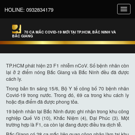
HOLINE:
0932834179
Toggl
navig
70 CA MẮC COVID-19 MỚI TẠI TP.HCM, BẮC NINH VÀ
BẮC GIANG
TP.HCM phát hiện 23 F1 nhiễm nCoV. Số bệnh nhân còn
lại ở 2 điểm nóng Bắc Giang và Bắc Ninh đều đã được
cách ly.
Trong bản tin sáng 15/6, Bộ Y tế công bố 70 bệnh nhân
Covid-19 trong nước. Trong đó, 69 ca trong khu cách ly
hoặc địa điểm đã được phong tỏa.
19 bệnh nhân tại Bắc Ninh được ghi nhận trong khu công
nghiệp Quế Võ (10), Khắc Niệm (4), Đại Phúc (3). Một
trường hợp là F1, ca còn lại đang được điều tra dịch tễ.
Bắc Giang có 28 ca mắc liên quan công nhân làm tại khu