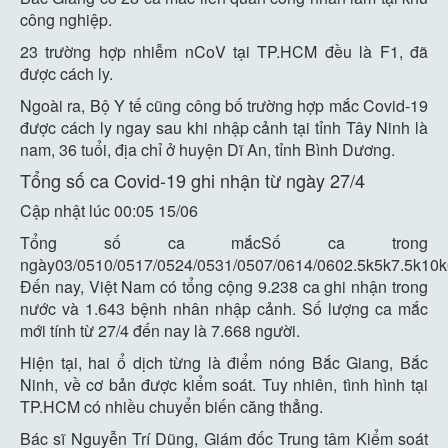
công nghiệp.
23 trường hợp nhiễm nCoV tại TP.HCM đều là F1, đã
được cách ly.
Ngoài ra, Bộ Y tế cũng công bố trường hợp mắc Covid-19
được cách ly ngay sau khi nhập cảnh tại tỉnh Tây Ninh là
nam, 36 tuổi, địa chỉ ở huyện Dĩ An, tỉnh Bình Dương.
Tổng số ca Covid-19 ghi nhận từ ngày 27/4
Cập nhật lúc 00:05 15/06
Tổng số ca mắcSố ca trong
ngày03/0510/0517/0524/0531/0507/0614/0602.5k5k7.5k1
Đến nay, Việt Nam có tổng cộng 9.238 ca ghi nhận trong
nước và 1.643 bệnh nhân nhập cảnh. Số lượng ca mắc
mới tính từ 27/4 đến nay là 7.668 người.
Hiện tại, hai ổ dịch từng là điểm nóng Bắc Giang, Bắc
Ninh, về cơ bản được kiểm soát. Tuy nhiên, tình hình tại
TP.HCM có nhiều chuyển biến căng thẳng.
Bác sĩ Nguyễn Trí Dũng, Giám đốc Trung tâm Kiểm soát