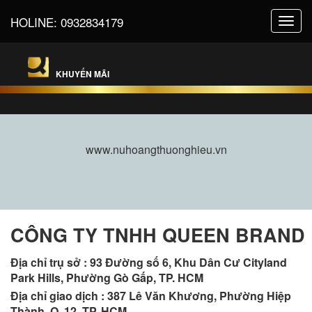
HOLINE:
0932834179
Toggl
navig
KHUYẾN MÃI
www.nuhoangthuonghieu.vn
CÔNG TY TNHH QUEEN BRAND
Địa chỉ trụ sở :
93 Đường số 6, Khu Dân Cư Cityland
Park Hills, Phường Gò Gấp, TP. HCM
Địa chỉ giao dịch : 387 Lê Văn Khương, Phường Hiệp
Thành, Q. 12, TP. HCM