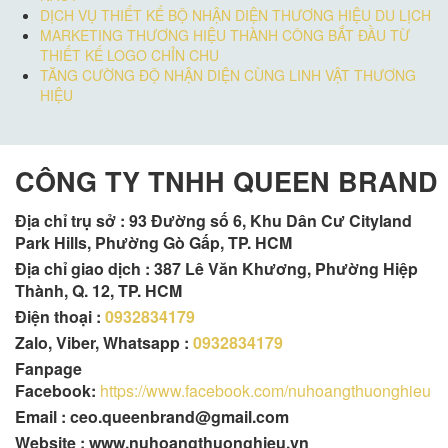
DỊCH VỤ THIẾT KẾ BỘ NHẬN DIỆN THƯƠNG HIỆU DU LỊCH
MARKETING THƯƠNG HIỆU THÀNH CÔNG BẮT ĐẦU TỪ
THIẾT KẾ LOGO CHỈN CHU
TĂNG CƯỜNG ĐỘ NHẬN DIỆN CÙNG LINH VẬT THƯƠNG
HIỆU
CÔNG TY TNHH QUEEN BRAND
Địa chỉ trụ sở :
93 Đường số 6, Khu Dân Cư Cityland
Park Hills, Phường Gò Gấp, TP. HCM
Địa chỉ giao dịch : 387 Lê Văn Khương, Phường Hiệp
Thành, Q. 12, TP. HCM
Điện thoại :
0932834179
Zalo, Viber, Whatsapp :
0932834179
Fanpage
Facebook:
https://www.facebook.com/nuhoangthuonghieu
Email : ceo.queenbrand@gmail.com
Website : www.nuhoangthuonghieu.vn