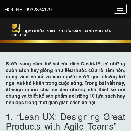
HOLINE:
0932834179
Toggl
navig
ĐỌC GÌ MÙA COVID: 10 TỰA SÁCH DÀNH CHO DÂN
THIẾT KẾ
Bước sang năm thứ hai của dịch Covid-19, có những
cuốn sách hay giống như liều thuốc cứu rỗi tâm hồn,
động viên và cổ vũ con người vượt qua những trở
ngại và khó khăn trong cuộc sống. Trong bài viết này,
iDesign muốn chia sẻ đến những nhà thiết kế nói
chung và thiết kế sản phẩm nói riêng 10 tựa sách hay
nên đọc trong thời gian giãn cách xã hội!
1
. “
Lean UX: Designing Great
Products with Agile Teams”
–