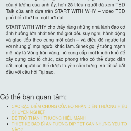
của ý tưởng của anh ấy, hơn 28 triệu người đã xem TED
Talk của anh dựa trên START WITH WHY – video TED
phổ biến thứ ba mọi thời đại.
START WITH WHY cho thấy rằng những nhà lãnh đạo có
ảnh hưởng lớn nhất trên thế giới đều suy nghĩ, hành động
và giao tiếp theo cùng một cách – và điều đó ngược lại
với những gì mọi người khác làm. Sinek gọi ý tưởng mạnh
mẽ này là Vòng tròn vàng, nó cung cấp một khuôn khổ để
xây dựng các tổ chức, các phong trào có thể được dẫn
dắt, mọi người có thể được truyền cảm hứng. Và tất cả bắt
đầu với câu hỏi Tại sao.
Có thể bạn quan tâm:
CÁC ĐẶC ĐIỂM CHUNG CỦA BỘ NHẬN DIỆN THƯƠNG HIỆU
CHUYÊN NGHIỆP
ĐỂ TRỞ THÀNH THƯƠNG HIỆU MẠNH
THIẾT KẾ BAO BÌ ẤN TƯỢNG DỊP TẾT CẦN NHỮNG YẾU TỐ
NÀO?