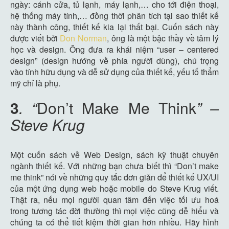
ngày: cánh cửa, tủ lạnh, máy lạnh,… cho tới điện thoại,
hệ thống máy tính,… đồng thời phân tích tại sao thiết kế
này thành công, thiết kế kia lại thất bại. Cuốn sách này
được viết bởi
Don Norman
, ông là một bậc thầy về tâm lý
học và design. Ông đưa ra khái niệm “user – centered
design” (design hướng về phía người dùng), chú trọng
vào tính hữu dụng và dễ sử dụng của thiết kế, yếu tố thẩm
mỹ chỉ là phụ.
3
.
“
Don’t Make Me Think
” –
Steve Krug
Một cuốn sách về Web Design, sách kỹ thuật chuyên
ngành thiết kế. Với những bạn chưa biết thì “Don’t make
me think” nói về những quy tắc đơn giản để thiết kế UX/UI
của một ứng dụng web hoặc mobile do Steve Krug viết.
Thật ra, nếu mọi người quan tâm đến việc tối ưu hoá
trong tương tác đời thường thì mọi việc cũng dễ hiểu và
chúng ta có thể tiết kiệm thời gian hơn nhiều. Hãy hình