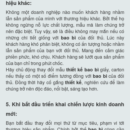
hiệu khác:
Không một doanh nghiệp nào muốn khách hàng nhầm
lẫn sản phẩm của mình với thương hiệu khác. Bởi thế họ
không ngừng nỗ lực chất lượng, mẫu mã làm chúng trở
nên đặc biệt. Tuy vậy, sẽ là điều không may mắn nếu có
những chi tiết giống với
bao bì
của đối thủ. Lúc này
khách hàng khó phân biệt, không có ấn tượng hoặc nhầm
lẫn sản phẩm của bạn với đối thủ. Mang đến cảm giác
phiền phức, khó chịu. Khách hàng sẽ lướt qua sản phẩm
của bạn chỉ trong phút chốc.
Hãy chủ động thay đổi mẫu
thiết kế
bao bì
giấy, carton
nếu thấy có một số điểm tương đồng với
bao bì
của đối
thủ. Đồng thời hãy cố gắng
thiết kế
, nghiên cứu để làm
chúng trở nên độc đáo, nổi bật, sáng tạo hơn.
5. Khi bắt đầu triển khai chiến lược kinh doanh
mới:
Bạn bắt đầu thay đổi mọi thứ từ mục tiêu, phạm vi tới
thương hiệu sản phẩm. Chính bởi thế
bao bì
cũng cần