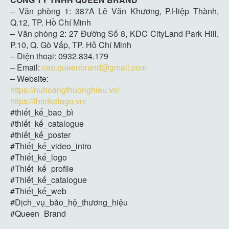
– Văn phòng 1: 387A Lê Văn Khương, P.Hiệp Thành,
Q.12, TP. Hồ Chí Minh
– Văn phòng 2: 27 Đường Số 8, KDC CityLand Park Hill,
P.10, Q. Gò Vấp, TP. Hồ Chí Minh
– Điện thoại: 0932.834.179
– Email:
ceo.queenbrand@gmail.com
– Website:
https://nuhoangthuonghieu.vn/
https://thietkelogo.vn/
#thiết_kế_bao_bì
#thiết_kế_catalogue
#thiết_kế_poster
#Thiết_kế_video_intro
#Thiết_kế_logo
#Thiết_kế_profile
#Thiết_kế_catalogue
#Thiết_kế_web
#Dịch_vụ_bảo_hộ_thương_hiệu
#Queen_Brand