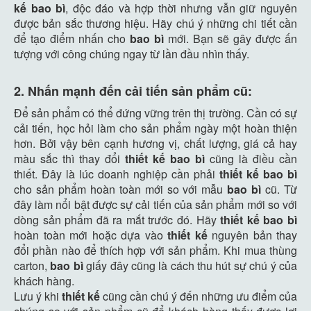
kế bao bì
, độc đáo và hợp thời nhưng vẫn giữ nguyên
được bản sắc thương hiệu. Hãy chú ý những chi tiết cần
để tạo điểm nhấn cho
bao bì
mới. Bạn sẽ gây được ấn
tượng với công chúng ngay từ lần đầu nhìn thấy.
2. Nhấn mạnh đến cải tiến sản phẩm cũ:
Để sản phẩm có thể đứng vững trên thị trường. Cần có sự
cải tiến, học hỏi làm cho sản phẩm ngày một hoàn thiện
hơn. Bởi vậy bên cạnh hương vị, chất lượng, giá cả hay
màu sắc thì thay đổi
thiết kế bao bì
cũng là điều cần
thiết. Đây là lúc doanh nghiệp cần phải
thiết kế bao bì
cho sản phẩm hoàn toàn mới so với mẫu
bao bì
cũ. Từ
đây làm nổi bật được sự cải tiến của sản phẩm mới so với
dòng sản phẩm đã ra mắt trước đó. Hãy
thiết kế bao bì
hoàn toàn mới hoặc dựa vào
thiết kế
nguyên bản thay
đổi phần nào để thích hợp với sản phẩm. Khi mua thùng
carton,
bao bì
giấy đây cũng là cách thu hút sự chú ý của
khách hàng.
Lưu ý khi
thiết kế
cũng cần chú ý đến những ưu điểm của