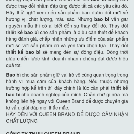
được thay đổi nhằm đáp ứng được tất cả các yêu cầu đó.
Hãy thử nghĩ xem nếu sản phẩm bạn được đổi mới về
hương vị, chất lượng, màu sắc. Nhưng
bao bì
vẫn giữ
nguyên mẫu thì có ai biết đến sự thay đổi đó. Thay đổi
thiết kế bao bì
cho sản phẩm là điều cần thiết để khách
hàng đánh giá, chấp nhận những ưu điểm của sản phẩm
mới so với sản phẩm cũ và yên tâm chọn lựa. Thay đổi
thiết kế bao bì
sẽ mang đến sự đồng điệu. Đồng thời
giúp chiến lược kinh doanh nhanh chóng đạt được hiệu
quả tốt.
Bao bì
cho sản phẩm giữ vai trò vô cùng quan trọng trong
hành vi mua sắm của khách hàng. Nếu thuộc những
trường hợp kể trên thì đây chính là lúc cần phải
thiết kế
bao bì
cho doanh nghiệp của mình. Chần chừ gì nữa mà
không liên hệ ngay với Queen Brand để được chuyên gia
tư vấn, giải đáp mọi thắc mắc.
HÃY ĐẾN VỚI QUEEN BRAND ĐỂ ĐƯỢC CẢM NHẬN
CHẤT LƯỢNG
——————————————————————————-
CÔNG TY TNHH QUEEN BRAND