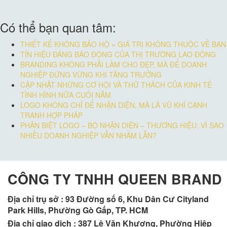
Có thể bạn quan tâm:
THIẾT KẾ KHÔNG BẢO HỘ = GIÁ TRỊ KHÔNG THUỘC VỀ BẠN
TÍN HIỆU ĐÁNG BÁO ĐỘNG CỦA THỊ TRƯỜNG LAO ĐỘNG
BRANDING KHÔNG PHẢI LÀM CHO ĐẸP, MÀ ĐỂ DOANH
NGHIỆP ĐỨNG VỮNG KHI TĂNG TRƯỞNG
CẬP NHẬT NHỮNG CƠ HỘI VÀ THỬ THÁCH CỦA KINH TẾ
TÌNH HÌNH NỬA CUỐI NĂM
LOGO KHÔNG CHỈ ĐỂ NHẬN DIỆN, MÀ LÀ VŨ KHÍ CẠNH
TRANH HỢP PHÁP
PHÂN BIỆT LOGO – BỘ NHẬN DIỆN – THƯƠNG HIỆU: VÌ SAO
NHIỀU DOANH NGHIỆP VẪN NHẦM LẪN?
CÔNG TY TNHH QUEEN BRAND
Địa chỉ trụ sở :
93 Đường số 6, Khu Dân Cư Cityland
Park Hills, Phường Gò Gấp, TP. HCM
Địa chỉ giao dịch : 387 Lê Văn Khương, Phường Hiệp