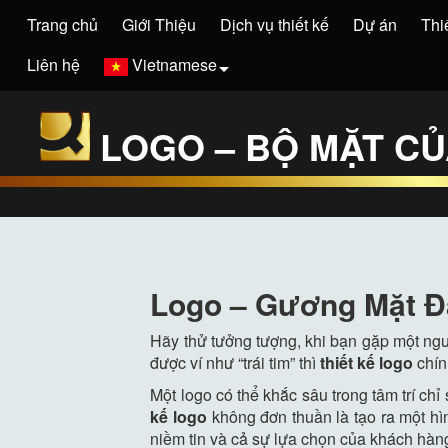
Trang chủ
Giới Thiệu
Dịch vụ thiết kế
Dự án
Thi
Liên hệ
Vietnamese
LOGO – BỘ MẶT C
Logo – Gương Mặt Đ
Hãy thử tưởng tượng, khi bạn gặp một ngư
được ví như “trái tim” thì
thiết kế logo
chín
Một logo có thể khắc sâu trong tâm trí ch
kế logo
không đơn thuần là tạo ra một hì
niềm tin và cả sự lựa chọn của khách hàn