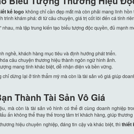
ạo Biểu Tượng Thương Hiệu Độ
hiết kế logo
không chỉ cần đẹp mắt mà còn phải mang linh hồn th
rình khám phá: đi từ câu chuyện, giá trị cốt lõi đến cá tính ri
 nhau, mà tập trung kiến tạo biểu tượng độc quyền, đủ mạnh mẽ
h nghề, khách hàng mục tiêu và định hướng phát triển.
n hóa câu chuyện thương hiệu thành ngôn ngữ hình ảnh.
 tượng mang tính khác biệt, dễ nhận diện và bền vững.
chỉ dừng lại ở tính thẩm mỹ mà còn là tài sản vô giá giúp doanh
ạn Thành Tài Sản Vô Giá
u, mà còn là tài sản vô hình có thể đi cùng doanh nghiệp tron
ấu ấn không thể thay thế trong tâm trí khách hàng, giúp thương 
ơng hiệu chuyên nghiệp, đáng tin cậy và khác biệt, thì
thiết