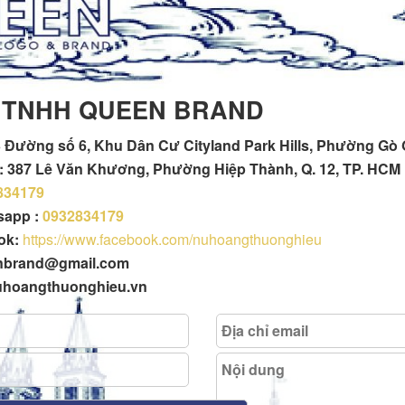
 TNHH QUEEN BRAND
 Đường số 6, Khu Dân Cư Cityland Park Hills, Phường Gò
h : 387 Lê Văn Khương, Phường Hiệp Thành, Q. 12, TP. HCM
834179
tsapp :
0932834179
ok:
https://www.facebook.com/nuhoangthuonghieu
enbrand@gmail.com
uhoangthuonghieu.vn