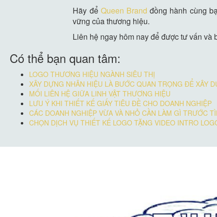
Hãy để
Queen Brand
đồng hành cùng bạn
vững của thương hiệu.
Liên hệ ngay hôm nay để được tư vấn và b
Có thể bạn quan tâm:
LOGO THƯƠNG HIỆU NGÀNH SIÊU THỊ
XÂY DỰNG NHÂN HIỆU LÀ BƯỚC QUAN TRỌNG ĐỂ XÂY 
MỐI LIÊN HỆ GIỮA LINH VẬT THƯƠNG HIỆU
LƯU Ý KHI THIẾT KẾ GIẤY TIÊU ĐỀ CHO DOANH NGHIỆP
CÁC DOANH NGHIỆP VỪA VÀ NHỎ CẦN LÀM GÌ TRƯỚC TÌ
CHỌN DỊCH VỤ THIẾT KẾ LOGO TẶNG VIDEO INTRO LOG