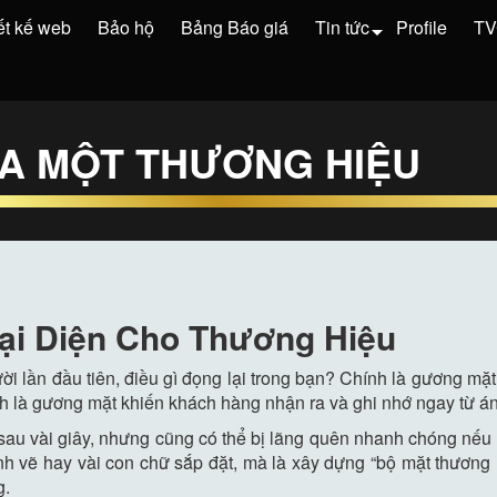
ết kế web
Bảo hộ
Bảng Báo giá
Tin tức
Profile
T
ỦA MỘT THƯƠNG HIỆU
ại Diện Cho Thương Hiệu
ời lần đầu tiên, điều gì đọng lại trong bạn? Chính là gương mặ
h là gương mặt khiến khách hàng nhận ra và ghi nhớ ngay từ án
ỉ sau vài giây, nhưng cũng có thể bị lãng quên nhanh chóng nếu 
nh vẽ hay vài con chữ sắp đặt, mà là xây dựng “bộ mặt thương 
g.