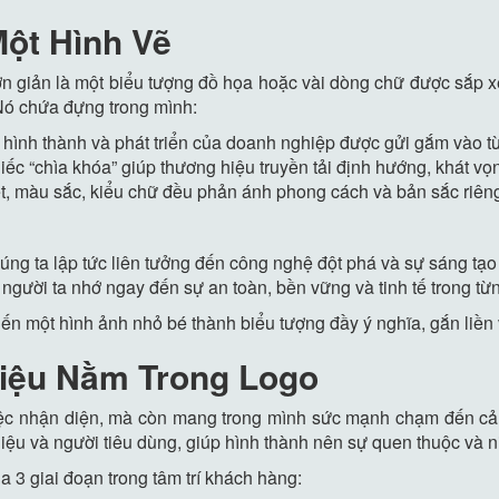
ột Hình Vẽ
n giản là một biểu tượng đồ họa hoặc vài dòng chữ được sắp x
 Nó chứa đựng trong mình:
hình thành và phát triển của doanh nghiệp được gửi gắm vào từn
chiếc “chìa khóa” giúp thương hiệu truyền tải định hướng, khát vọ
t, màu sắc, kiểu chữ đều phản ánh phong cách và bản sắc riên
húng ta lập tức liên tưởng đến công nghệ đột phá và sự sáng t
 người ta nhớ ngay đến sự an toàn, bền vững và tinh tế trong 
ến một hình ảnh nhỏ bé thành biểu tượng đầy ý nghĩa, gắn liền 
iệu Nằm Trong Logo
iệc nhận diện, mà còn mang trong mình sức mạnh chạm đến c
iệu và người tiêu dùng, giúp hình thành nên sự quen thuộc và n
 3 giai đoạn trong tâm trí khách hàng: