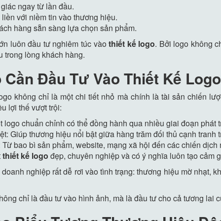
 giác ngay từ lần đầu.
liền với niềm tin vào thương hiệu.
khách hàng sẵn sàng lựa chọn sản phẩm.
 lớn luôn đầu tư nghiêm túc vào
thiết kế logo
. Bởi logo không c
ệu trong lòng khách hàng.
p Cần Đầu Tư Vào Thiết Kế Log
ogo không chỉ là một chi tiết nhỏ mà chính là tài sản chiến lư
lợi thế vượt trội:
t logo chuẩn chỉnh có thể đồng hành qua nhiều giai đoạn phát tr
: Giúp thương hiệu nổi bật giữa hàng trăm đối thủ cạnh tranh tr
: Từ bao bì sản phẩm, website, mạng xã hội đến các chiến dịch 
t
thiết kế logo
đẹp, chuyên nghiệp và có ý nghĩa luôn tạo cảm gi
 doanh nghiệp rất dễ rơi vào tình trạng: thương hiệu mờ nhạt, k
ông chỉ là đầu tư vào hình ảnh, mà là đầu tư cho cả tương lai 