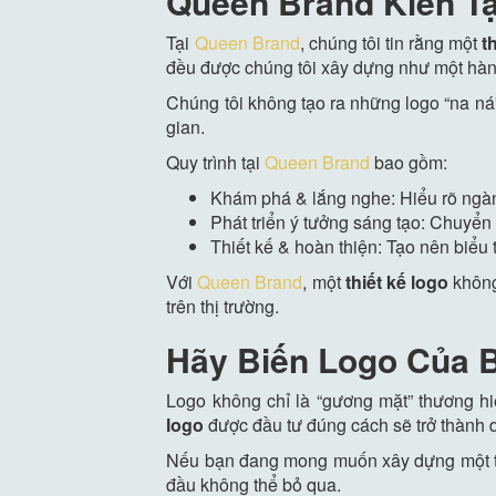
Queen Brand Kiến T
Tại
Queen Brand
, chúng tôi tin rằng một
t
đều được chúng tôi xây dựng như một hành t
Chúng tôi không tạo ra những logo “na ná”
gian.
Quy trình tại
Queen Brand
bao gồm:
Khám phá & lắng nghe: Hiểu rõ ngàn
Phát triển ý tưởng sáng tạo: Chuyể
Thiết kế & hoàn thiện: Tạo nên biểu
Với
Queen Brand
, một
thiết kế logo
không 
trên thị trường.
Hãy Biến Logo Của B
Logo không chỉ là “gương mặt” thương hiệ
logo
được đầu tư đúng cách sẽ trở thành d
Nếu bạn đang mong muốn xây dựng một thư
đầu không thể bỏ qua.