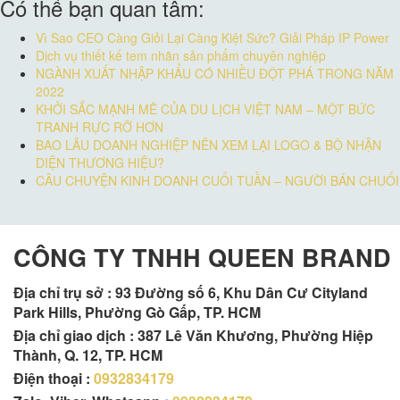
Có thể bạn quan tâm:
Vì Sao CEO Càng Giỏi Lại Càng Kiệt Sức? Giải Pháp IP Power
Dịch vụ thiết kế tem nhãn sản phẩm chuyên nghiệp
NGÀNH XUẤT NHẬP KHẨU CÓ NHIỀU ĐỘT PHÁ TRONG NĂM
2022
KHỞI SẮC MẠNH MẼ CỦA DU LỊCH VIỆT NAM – MỘT BỨC
TRANH RỰC RỠ HƠN
BAO LÂU DOANH NGHIỆP NÊN XEM LẠI LOGO & BỘ NHẬN
DIỆN THƯƠNG HIỆU?
CÂU CHUYỆN KINH DOANH CUỐI TUẦN – NGƯỜI BÁN CHUỐI
CÔNG TY TNHH QUEEN BRAND
Địa chỉ trụ sở :
93 Đường số 6, Khu Dân Cư Cityland
Park Hills, Phường Gò Gấp, TP. HCM
Địa chỉ giao dịch : 387 Lê Văn Khương, Phường Hiệp
Thành, Q. 12, TP. HCM
Điện thoại :
0932834179