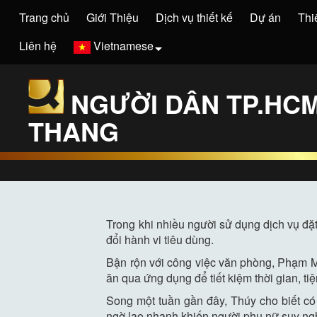
Trang chủ
Giới Thiệu
Dịch vụ thiết kế
Dự án
Thi
Liên hệ
Vietnamese
NGƯỜI DÂN TP.HCM
THANG
Trong khi nhiều người sử dụng dịch vụ đ
đổi hành vi tiêu dùng.
Bận rộn với công việc văn phòng, Phạm Mi
ăn qua ứng dụng để tiết kiệm thời gian, tiệ
Song một tuần gần đây, Thúy cho biết có 
ngờ lao nhanh khiến người phụ nữ suy nghĩ