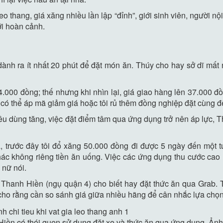
eo thang, giá xăng nhiều lần lập “đỉnh”, giới sinh viên, người nộ
với hoàn cảnh.
nh ra ít nhất 20 phút để đặt món ăn. Thúy cho hay sở dĩ mất n
.000 đồng; thế nhưng khi nhìn lại, giá giao hàng lên 37.000 đồn
có thể áp mã giảm giá hoặc tôi rủ thêm đồng nghiệp đặt cùng để
 tiêu dùng tăng, việc đặt điểm tâm qua ứng dụng trở nên áp lực, 
á, trước đây tôi đổ xăng 50.000 đồng đi được 5 ngày đến một t
ác không riêng tiền ăn uống. Việc các ứng dụng thu cước cao h
 nữ nói.
ê Thanh Hiền (ngụ quận 4) cho biết hay đặt thức ăn qua Grab. 
 cho rằng cần so sánh giá giữa nhiều hãng để cân nhắc lựa chọn 
iền có thói quen sử dụng đặt xe và thức ăn qua ứng dụng. Ản