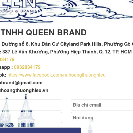
 TNHH QUEEN BRAND
 Đường số 6, Khu Dân Cư Cityland Park Hills, Phường Gò
h : 387 Lê Văn Khương, Phường Hiệp Thành, Q. 12, TP. HCM
834179
tsapp :
0932834179
ok:
https://www.facebook.com/nuhoangthuonghieu
enbrand@gmail.com
uhoangthuonghieu.vn