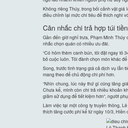
Không riêng Thúy, trong bối cảnh vật giá l
điều chỉnh lại mức chi tiêu để thích nghi 
Cân nhắc chi trả hợp túi tiền
Gần đến giờ nghỉ trưa, Phạm Minh Thúy dà
nhắc chọn quán có nhiều ưu đãi.
“Có hôm thèm canh bún, tôi đặt ngay tô 34
bỏ cuộc luôn. Tôi đành chọn món khác để 
Song, trước tình trạng giá cả dịch vụ lẫn
mang theo để chủ động chi phí hơn.
“Nhìn chung, lúc này thứ gì cũng tăng gi
Chưa kể, mình còn chi trả nhiều khoản kh
giảm sử dụng để tiết kiệm hơn”, người phụ
Làm việc tại một công ty truyền thông, L
thích tăng cước phí kể từ ngày 10/3, Hiền
Lê Thanh H