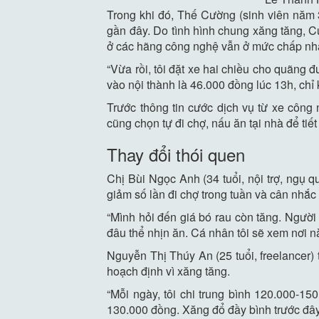
Trong khi đó, Thế Cường (sinh viên năm 
gần đây. Do tình hình chung xăng tăng, Cư
ở các hãng công nghệ vẫn ở mức chấp nh
“Vừa rồi, tôi đặt xe hai chiều cho quãng 
vào nội thành là 46.000 đồng lúc 13h, chỉ
Trước thông tin cước dịch vụ từ xe côn
cũng chọn tự đi chợ, nấu ăn tại nhà để tiết
Thay đổi thói quen
Chị Bùi Ngọc Anh (34 tuổi, nội trợ, ngụ q
giảm số lần đi chợ trong tuần và cân nhắc
“Mình hỏi đến giá bó rau còn tăng. Người
đâu thể nhịn ăn. Cá nhân tôi sẽ xem nơi nà
Nguyễn Thị Thúy An (25 tuổi, freelancer) 
hoạch định vì xăng tăng.
“Mỗi ngày, tôi chi trung bình 120.000-15
130.000 đồng. Xăng đổ đầy bình trước đây