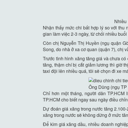
Nhiều 
Nhận thấy mức chi bất hợp lý so với thu 
gian làm việc 2-3 ngày, từ chối nhiều buổ
Còn chị Nguyễn Thị Huyền (ngụ quận Gò V
Song, do nhà ở xa cơ quan (quận 7), chị 
Trước tình hình xăng tăng giá và chưa có
tăng, thậm chí bị cắt giảm lương thì giờ
taxi đội lên nhiều quá, tôi sẽ chọn đi xe 
Ông Dũng (ngụ TP T
Chỉ hơn một tháng, người dân TP.HCM l
TP.HCM cho biết ngay sau ngày điều chỉn
Dự đoán giá xăng trong nước tăng 2.100-2.4
xăng trong nước sẽ không dừng ở mức tăng
Để kìm giá xăng dầu, nhiều doanh nghiệp