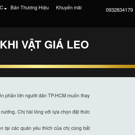
VC
Bán Thương Hiệu
Khuyến mãi
0932834179
KHI VẬT GIÁ LEO
hiến phần lớn người dân TP.HCM muốn thay
nướng. Chị hài lòng với lựa chọn đặt thức
n tại các quán yêu thích của chị cũng bất