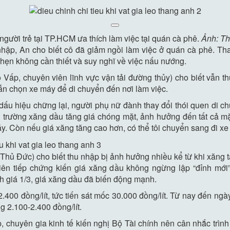
người trẻ tại TP.HCM ưa thích làm việc tại quán cà phê.
Ảnh: Th
nhập, An cho biết cô đã giảm ngồi làm việc ở quán cà phê. Tha
i hẹn không cần thiết và suy nghĩ về việc nấu nướng.
ấp, chuyên viên lĩnh vực vận tải đường thủy) cho biết vẫn th
vẫn chọn xe máy để di chuyển đến nơi làm việc.
 dấu hiệu chững lại, người phụ nữ đành thay đổi thói quen di c
 thị trường xăng dầu tăng giá chóng mặt, ảnh hưởng đến tất cả 
máy. Còn nếu giá xăng tăng cao hơn, có thể tôi chuyển sang đi x
hủ Đức) cho biết thu nhập bị ảnh hưởng nhiều kể từ khi xăng 
iên tiếp chứng kiến giá xăng dầu không ngừng lập “đỉnh mới
h giá 1/3, giá xăng dầu đã biến động mạnh.
00 đồng/lít, tức tiến sát mốc 30.000 đồng/lít. Từ nay đến ngày 
 2.100-2.400 đồng/lít.
, chuyên gia kinh tế kiến nghị Bộ Tài chính nên cân nhắc tr