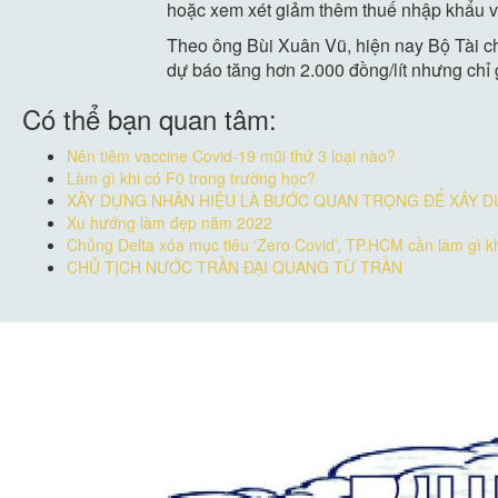
hoặc xem xét giảm thêm thuế nhập khẩu và 
Theo ông Bùi Xuân Vũ, hiện nay Bộ Tài chí
dự báo tăng hơn 2.000 đồng/lít nhưng chỉ 
Có thể bạn quan tâm:
Nên tiêm vaccine Covid-19 mũi thứ 3 loại nào?
Làm gì khi có F0 trong trường học?
XÂY DỰNG NHÂN HIỆU LÀ BƯỚC QUAN TRỌNG ĐỂ XÂY 
Xu hướng làm đẹp năm 2022
Chủng Delta xóa mục tiêu ‘Zero Covid’, TP.HCM cần làm gì 
CHỦ TỊCH NƯỚC TRẦN ĐẠI QUANG TỪ TRẦN