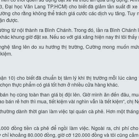
3, Đại học Văn Lang TP.HCM) cho biết đã giảm tần suất đi x
ờng cho rằng không thể trách giá cước các dịch vụ tăng. Tuy n
ận được.
đường từ nội thành ra Bình Chánh. Trong đó, lần ra Bình Chánh
 khác khung giờ đặt xe. Nếu so với giá xăng hiện nay thì tôi thấ
g nghệ tăng lên do xu hướng thị trường, Cường mong muốn mức
 kiệm.
uận 10) cho biết đã chuẩn bị tâm lý khi thị trường mỗi lúc càng 
 chọn thực phẩm có giá tốt hơn ở nhiều cửa hàng khác.
 bán họ cũng toàn than giá bị đội lên. Giờ mình ăn đến đâu, 
o bán rẻ hơn thì mua, tiết kiệm vài nghìn vẫn là tiết kiệm”, chị
thường dành thời gian làm việc tại quán cà phê. Hơn một tháng
0.000 đồng tiền cà phê để ngồi làm việc. Ngoài ra, chi phí cho
 chỉ khoảng 80.000 đồng, giờ cỡ 120.000 đồng và tôi cũng cảm 