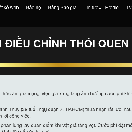
ết kế web
Bảo hộ
Bảng Báo giá
Tin tức
Profile
T
 ĐIỀU CHỈNH THÓI QUEN 
ặt thức ăn qua mạng, việc giá xăng tăng ảnh hưởng cước phí k
nh Thúy (28 tuổi, ngụ quận 7, TP.HCM) thừa nhận rất lười nấu 
n lợi công việc.
phần lung lay quan điểm khi vật giá tăng vọt. Cước phí đặt mó
 lại việc nấu ăn tại nhà.