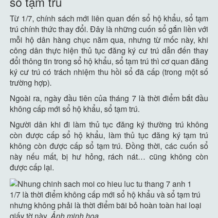
sổ tạm trú
Từ 1/7, chính sách mới liên quan đến sổ hộ khẩu, sổ tạm
trú chính thức thay đổi. Đây là những cuốn sổ gắn liền với
mỗi hộ dân hàng chục năm qua, nhưng từ mốc này, khi
công dân thực hiện thủ tục đăng ký cư trú dẫn đến thay
đổi thông tin trong sổ hộ khẩu, sổ tạm trú thì cơ quan đăng
ký cư trú có trách nhiệm thu hồi sổ đã cấp (trong một số
trường hợp).
Ngoài ra, ngày đầu tiên của tháng 7 là thời điểm bắt đầu
không cấp mới sổ hộ khẩu, sổ tạm trú.
Người dân khi đi làm thủ tục đăng ký thường trú không
còn được cấp sổ hộ khẩu, làm thủ tục đăng ký tạm trú
không còn được cấp sổ tạm trú. Đồng thời, các cuốn sổ
này nếu mất, bị hư hỏng, rách nát… cũng không còn
được cấp lại.
1/7 là thời điểm không cấp mới sổ hộ khẩu và sổ tạm trú
nhưng không phải là thời điểm bãi bỏ hoàn toàn hai loại
giấy tờ này.
Ảnh minh họa.