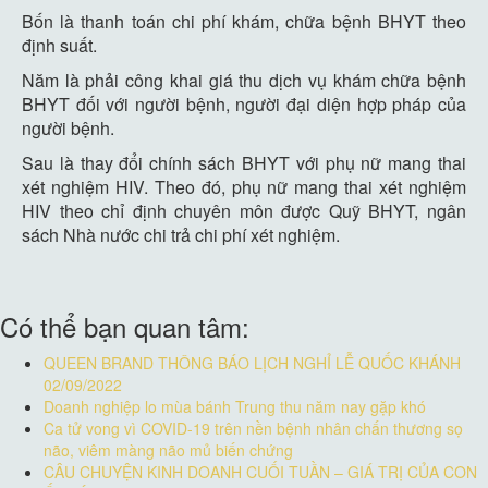
Bốn là thanh toán chi phí khám, chữa bệnh BHYT theo
định suất.
Năm là phải công khai giá thu dịch vụ khám chữa bệnh
BHYT đối với người bệnh, người đại diện hợp pháp của
người bệnh.
Sau là thay đổi chính sách BHYT với phụ nữ mang thai
xét nghiệm HIV. Theo đó, phụ nữ mang thai xét nghiệm
HIV theo chỉ định chuyên môn được Quỹ BHYT, ngân
sách Nhà nước chi trả chi phí xét nghiệm.
Có thể bạn quan tâm:
QUEEN BRAND THÔNG BÁO LỊCH NGHỈ LỄ QUỐC KHÁNH
02/09/2022
Doanh nghiệp lo mùa bánh Trung thu năm nay gặp khó
Ca tử vong vì COVID-19 trên nền bệnh nhân chấn thương sọ
não, viêm màng não mủ biến chứng
CÂU CHUYỆN KINH DOANH CUỐI TUẦN – GIÁ TRỊ CỦA CON