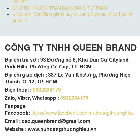
ỐC VÍT
CHỦ TỊCH NƯỚC TRẦN ĐẠI QUANG TỪ TRẦN
6 học sinh Việt Nam giành huy chương Olympic Khoa học trẻ
quốc tế
CÔNG TY TNHH QUEEN BRAND
Địa chỉ trụ sở :
93 Đường số 6, Khu Dân Cư Cityland
Park Hills, Phường Gò Gấp, TP. HCM
Địa chỉ giao dịch : 387 Lê Văn Khương, Phường Hiệp
Thành, Q. 12, TP. HCM
Điện thoại :
0932834179
Zalo, Viber, Whatsapp :
0932834179
Fanpage
Facebook:
https://www.facebook.com/nuhoangthuonghieu
Email : ceo.queenbrand@gmail.com
Website : www.nuhoangthuonghieu.vn