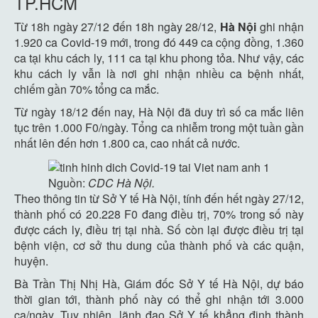
TP.HCM
Từ 18h ngày 27/12 đến 18h ngày 28/12,
Hà Nội
ghi nhận
1.920 ca Covid-19 mới, trong đó 449 ca cộng đồng, 1.360
ca tại khu cách ly, 111 ca tại khu phong tỏa. Như vậy, các
khu cách ly vẫn là nơi ghi nhận nhiều ca bệnh nhất,
chiếm gần 70% tổng ca mắc.
Từ ngày 18/12 đến nay, Hà Nội đã duy trì số ca mắc liên
tục trên 1.000 F0/ngày. Tổng ca nhiễm trong một tuần gần
nhất lên đến hơn 1.800 ca, cao nhất cả nước.
Nguồn:
CDC Hà Nội.
Theo thông tin từ Sở Y tế Hà Nội, tính đến hết ngày 27/12,
thành phố có 20.228 F0 đang điều trị, 70% trong số này
được cách ly, điều trị tại nhà. Số còn lại được điều trị tại
bệnh viện, cơ sở thu dung của thành phố và các quận,
huyện.
Bà Trần Thị Nhị Hà, Giám đốc Sở Y tế Hà Nội, dự báo
thời gian tới, thành phố này có thể ghi nhận tới 3.000
ca/ngày. Tuy nhiên, lãnh đạo Sở Y tế khẳng định thành