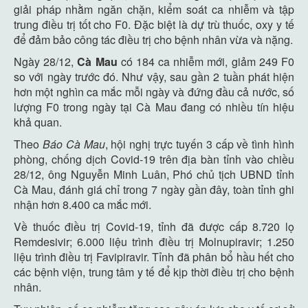
giải pháp nhằm ngăn chặn, kiểm soát ca nhiễm và tập
trung điều trị tốt cho F0. Đặc biệt là dự trù thuốc, oxy y tế
để đảm bảo công tác điều trị cho bệnh nhân vừa và nặng.
Ngày 28/12,
Cà Mau
có 184 ca nhiễm mới, giảm 249 F0
so với ngày trước đó. Như vậy, sau gần 2 tuần phát hiện
hơn một nghìn ca mắc mỗi ngày và đứng đầu cả nước, số
lượng F0 trong ngày tại Cà Mau đang có nhiều tín hiệu
khả quan.
Theo
Báo Cà Mau
, hội nghị trực tuyến 3 cấp về tình hình
phòng, chống dịch Covid-19 trên địa bàn tỉnh vào chiều
28/12, ông Nguyễn Minh Luân, Phó chủ tịch UBND tỉnh
Cà Mau, đánh giá chỉ trong 7 ngày gần đây, toàn tỉnh ghi
nhận hơn 8.400 ca mắc mới.
Về thuốc điều trị Covid-19, tỉnh đã được cấp 8.720 lọ
Remdesivir; 6.000 liệu trình điều trị Molnupiravir; 1.250
liệu trình điều trị Favipiravir. Tỉnh đã phân bổ hầu hết cho
các bệnh viện, trung tâm y tế để kịp thời điều trị cho bệnh
nhân.