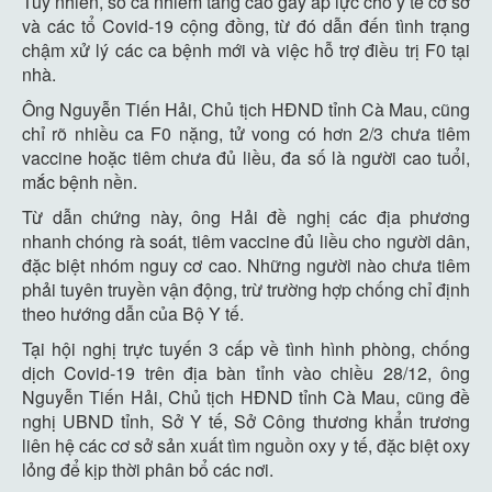
Tuy nhiên, số ca nhiễm tăng cao gây áp lực cho y tế cơ sở
và các tổ Covid-19 cộng đồng, từ đó dẫn đến tình trạng
chậm xử lý các ca bệnh mới và việc hỗ trợ điều trị F0 tại
nhà.
Ông Nguyễn Tiến Hải, Chủ tịch HĐND tỉnh Cà Mau, cũng
chỉ rõ nhiều ca F0 nặng, tử vong có hơn 2/3 chưa tiêm
vaccine hoặc tiêm chưa đủ liều, đa số là người cao tuổi,
mắc bệnh nền.
Từ dẫn chứng này, ông Hải đề nghị các địa phương
nhanh chóng rà soát, tiêm vaccine đủ liều cho người dân,
đặc biệt nhóm nguy cơ cao. Những người nào chưa tiêm
phải tuyên truyền vận động, trừ trường hợp chống chỉ định
theo hướng dẫn của Bộ Y tế.
Tại hội nghị trực tuyến 3 cấp về tình hình phòng, chống
dịch Covid-19 trên địa bàn tỉnh vào chiều 28/12, ông
Nguyễn Tiến Hải, Chủ tịch HĐND tỉnh Cà Mau, cũng đề
nghị UBND tỉnh, Sở Y tế, Sở Công thương khẩn trương
liên hệ các cơ sở sản xuất tìm nguồn oxy y tế, đặc biệt oxy
lỏng để kịp thời phân bổ các nơi.