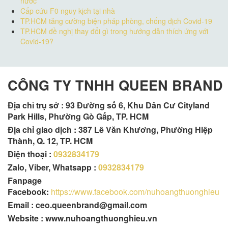
nước
Cấp cứu F0 nguy kịch tại nhà
TP.HCM tăng cường biện pháp phòng, chống dịch Covid-19
TP.HCM đề nghị thay đổi gì trong hướng dẫn thích ứng với
Covid-19?
CÔNG TY TNHH QUEEN BRAND
Địa chỉ trụ sở :
93 Đường số 6, Khu Dân Cư Cityland
Park Hills, Phường Gò Gấp, TP. HCM
Địa chỉ giao dịch : 387 Lê Văn Khương, Phường Hiệp
Thành, Q. 12, TP. HCM
Điện thoại :
0932834179
Zalo, Viber, Whatsapp :
0932834179
Fanpage
Facebook:
https://www.facebook.com/nuhoangthuonghieu
Email : ceo.queenbrand@gmail.com
Website : www.nuhoangthuonghieu.vn