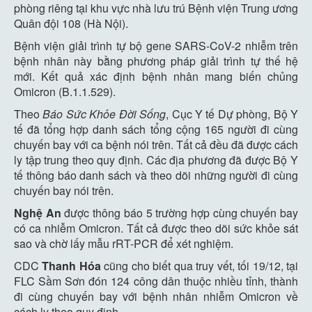
phòng riêng tại khu vực nhà lưu trú Bệnh viện Trung ương
Quân đội 108 (Hà Nội).
Bệnh viện giải trình tự bộ gene SARS-CoV-2 nhiễm trên
bệnh nhân này bằng phương pháp giải trình tự thế hệ
mới. Kết quả xác định bệnh nhân mang biến chủng
Omicron (B.1.1.529).
Theo
Báo
Sức Khỏe Đời Sống
, Cục Y tế Dự phòng, Bộ Y
tế đã tổng hợp danh sách tổng cộng 165 người đi cùng
chuyến bay với ca bệnh nói trên. Tất cả đều đã được cách
ly tập trung theo quy định. Các địa phương đã được Bộ Y
tế thông báo danh sách và theo dõi những người đi cùng
chuyến bay nói trên.
Nghệ An
được thông báo 5 trường hợp cùng chuyến bay
có ca nhiễm Omicron. Tất cả được theo dõi sức khỏe sát
sao và chờ lấy mẫu rRT-PCR để xét nghiệm.
CDC
Thanh Hóa
cũng cho biết qua truy vết, tối 19/12, tại
FLC Sầm Sơn đón 124 công dân thuộc nhiều tỉnh, thành
đi cùng chuyến bay với bệnh nhân nhiễm Omicron về
cách ly theo quy định.