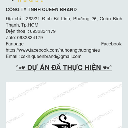
Thiết kế tờ rơi
CÔNG TY TNHH QUEEN BRAND
Địa chỉ : 363/31 Đinh Bộ Lĩnh, Phường 26, Quận Bình
Thạnh, Tp.HCM
Điện thoại : 0932834179
Zalo: 0932834179
Fanpage Facebook:
https://www.facebook.com/nuhoangthuonghieu
Email : cskh.queenbrand@gmail.com
°•♥ DỰ ÁN ĐÃ THỰC HIỆN ♥•°