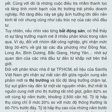
yết. Cùng với đó là những cuộc điều tra nhằm thanh lọc
và tăng tính minh bạch của thị trường trái phiếu doanh
nghiệp. Rõ ràng điều này sẽ gây ảnh hưởng lớn đến nền
kinh tế nói chung cũng như cấu trúc nợ của các chủ đầu
tư.
Tuy nhiên, nếu nhìn vào từng
bất động sản
, có thể thấy
rõ sự tăng trưởng mạnh mẽ ở nhiều phân khúc trong năm
qua. Ví dụ, đối với nhóm đất công nghiệp, ghi nhận mức
tăng 30-40% về giá tại các địa phương như Đồng Nai,
Long An, Bình Dương, Bắc Giang, Hưng Yên… nhờ sự
quan tâm của các nhà đầu tư đến từ khắp nơi trên thế
giới.
Đối với phân khúc nhà ở tại TP.HCM, số liệu của Savills
Việt Nam ghi nhận sự mất cân đối giữa nguồn cung sản
phẩm mới ra
thị trường
và tốc độ tăng trưởng chậm lại.
Sự sụt giảm này đến từ một vài nguyên nhân, thứ nhất là
nguồn cung mới cho thị trường rất nhỏ giọt, giảm 82% so
với cùng kỳ năm trước, khoảng 2,500 căn hộ. Tỷ lệ hấp
thụ cũng chỉ ở mức 20% so với mức độ thông thường là
60-70% trước đây. Tỷ lệ hấp thụ cao của những năm trước