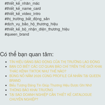
#thiết_kế_nhãn_mác
#thiết_kế_name_card
#thiết_kế_video_intro
#thị_trường_bất_động_sản
#dịch_vụ_bảo_hộ_thương_hiệu
#thiết_kế_bộ_nhận_diện_thương_hiệu
#queen_brand
Có thể bạn quan tâm:
TÍN HIỆU ĐÁNG BÁO ĐỘNG CỦA THỊ TRƯỜNG LAO ĐỘNG
BẠN CÓ BIẾT CÁC CƠ QUAN BÁO CHÍ TRÊN THẾ GIỚI KHAI
THÁC KÊNH TIKTOK NHƯ THẾ NÀO?
BÙNG NỔ NĂM 2026 CÙNG PROFILE CÁ NHÂN TẠI QUEEN
BRAND
Biểu Tượng Đáng Tin Giúp Thương Hiệu Được Ghi Nhớ
THÔNG BÁO KHAI TRƯƠNG
TẠI SAO DOANH NGHIỆP CẦN THIẾT KẾ CATALOGUE
CHUYÊN NGHIỆP?