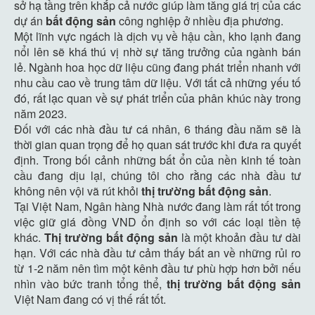
sở hạ tầng trên khắp cả nước giúp làm tăng giá trị của các
dự án
bất động sản
công nghiệp ở nhiều địa phương.
Một lĩnh vực ngách là dịch vụ về hậu cần, kho lạnh đang
nổi lên sẽ khá thú vị nhờ sự tăng trưởng của ngành bán
lẻ. Ngành hoa học dữ liệu cũng đang phát triển nhanh với
nhu cầu cao về trung tâm dữ liệu. Với tất cả những yếu tố
đó, rất lạc quan về sự phát triển của phân khúc này trong
năm 2023.
Đối với các nhà đầu tư cá nhân, 6 tháng đầu năm sẽ là
thời gian quan trọng để họ quan sát trước khi đưa ra quyết
định. Trong bối cảnh những bất ổn của nền kinh tế toàn
cầu đang dịu lại, chúng tôi cho rằng các nhà đầu tư
không nên vội vã rút khỏi
thị trường bất động sản
.
Tại Việt Nam, Ngân hàng Nhà nước đang làm rất tốt trong
việc giữ giá đồng VND ổn định so với các loại tiền tệ
khác.
Thị trường
bất động sản
là một khoản đầu tư dài
hạn. Với các nhà đầu tư cảm thấy bất an về những rủi ro
từ 1-2 năm nên tìm một kênh đầu tư phù hợp hơn bởi nếu
nhìn vào bức tranh tổng thể,
thị trường bất động sản
Việt Nam đang có vị thế rất tốt.
———————————————————————