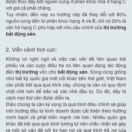
được thúc đẩy bởi nguồn cung ở phân khúc nhà ở hạng C
với giá cả phải chăng.
Tuy nhiên, đến nay xu hướng này đã thay đổi với 80%
nguồn cung đến từ phân khúc hạng A và B, chỉ có 20% là
căn hộ hạng C phù hợp với nhu cầu chính của
thị trường
bất động sản
.
2. Viễn cảnh tích cực:
Không có nghi ngờ về việc các vấn đề liên quan trái
phiếu và các cuộc điều tra có liên quan đang tác động
đến
thị trường
vốn cho
bất động sản
. Song cũng giống
như bất kỳ quốc gia mới nổi khác trên thế giới, Việt Nam
cần phải trải qua quá trình này, chúng ta cần có quy định
chặt chẽ hơn để bảo vệ các nhà đầu tư. Do đó, đây là
cách mọi thứ nên được diễn ra.
Điều chúng ta cần kỳ vọng là quá trình điều chỉnh sẽ giúp
môi trường đầu tư kinh doanh được cải thiện theo hướng
minh bạch và phát triển mạnh mẽ hơn. Nhiều quốc gia
khác đã trải qua quá trình tương tự nên chắc chắn sẽ gây
ra một số vấn đề với kỳ hạn nợ và quá trình trả nợ của