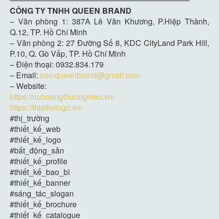
CÔNG TY TNHH QUEEN BRAND
– Văn phòng 1: 387A Lê Văn Khương, P.Hiệp Thành,
Q.12, TP. Hồ Chí Minh
– Văn phòng 2: 27 Đường Số 8, KDC CityLand Park Hill,
P.10, Q. Gò Vấp, TP. Hồ Chí Minh
– Điện thoại: 0932.834.179
– Email:
ceo.queenbrand@gmail.com
– Website:
https://nuhoangthuonghieu.vn/
https://thietkelogo.vn/
#thị_trường
#thiết_kế_web
#thiết_kế_logo
#bất_động_sản
#thiết_kế_profile
#thiết_kế_bao_bì
#thiết_kế_banner
#sáng_tác_slogan
#thiết_kế_brochure
#thiết_kế_catalogue