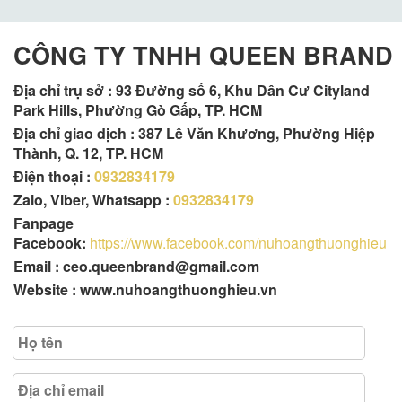
CÔNG TY TNHH QUEEN BRAND
Địa chỉ trụ sở :
93 Đường số 6, Khu Dân Cư Cityland
Park Hills, Phường Gò Gấp, TP. HCM
Địa chỉ giao dịch : 387 Lê Văn Khương, Phường Hiệp
Thành, Q. 12, TP. HCM
Điện thoại :
0932834179
Zalo, Viber, Whatsapp :
0932834179
Fanpage
Facebook:
https://www.facebook.com/nuhoangthuonghieu
Email : ceo.queenbrand@gmail.com
Website : www.nuhoangthuonghieu.vn