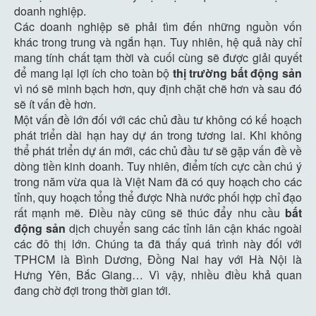
doanh nghiệp.
Các doanh nghiệp sẽ phải tìm đến những nguồn vốn
khác trong trung và ngắn hạn. Tuy nhiên, hệ quả này chỉ
mang tính chất tạm thời và cuối cùng sẽ được giải quyết
để mang lại lợi ích cho toàn bộ
thị trường bất động sản
vì nó sẽ minh bạch hơn, quy định chặt chẽ hơn và sau đó
sẽ ít vấn đề hơn.
Một vấn đề lớn đối với các chủ đầu tư không có kế hoạch
phát triển dài hạn hay dự án trong tương lai. Khi không
thể phát triển dự án mới, các chủ đầu tư sẽ gặp vấn đề về
dòng tiền kinh doanh. Tuy nhiên, điểm tích cực cần chú ý
trong năm vừa qua là Việt Nam đã có quy hoạch cho các
tỉnh, quy hoạch tổng thể được Nhà nước phối hợp chỉ đạo
rất mạnh mẽ. Điều này cũng sẽ thúc đẩy nhu cầu
bất
động sản
dịch chuyển sang các tỉnh lân cận khác ngoài
các đô thị lớn. Chúng ta đã thấy quá trình này đối với
TPHCM là Bình Dương, Đồng Nai hay với Hà Nội là
Hưng Yên, Bắc Giang… Vì vậy, nhiều điều khả quan
đang chờ đợi trong thời gian tới.