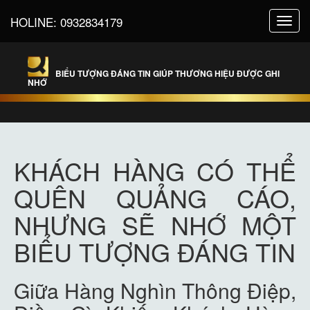
HOLINE:
0932834179
Toggl
navig
BIỂU TƯỢNG ĐÁNG TIN GIÚP THƯƠNG HIỆU ĐƯỢC GHI
NHỚ
KHÁCH HÀNG CÓ THỂ
QUÊN QUẢNG CÁO,
NHƯNG SẼ NHỚ MỘT
BIỂU TƯỢNG ĐÁNG TIN
Giữa Hàng Nghìn Thông Điệp,