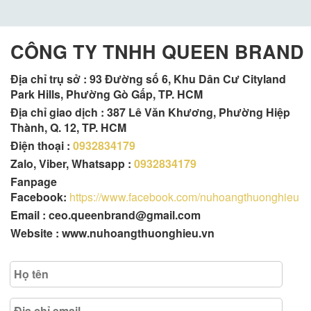
CÔNG TY TNHH QUEEN BRAND
Địa chỉ trụ sở :
93 Đường số 6, Khu Dân Cư Cityland
Park Hills, Phường Gò Gấp, TP. HCM
Địa chỉ giao dịch : 387 Lê Văn Khương, Phường Hiệp
Thành, Q. 12, TP. HCM
Điện thoại :
0932834179
Zalo, Viber, Whatsapp :
0932834179
Fanpage
Facebook:
https://www.facebook.com/nuhoangthuonghieu
Email : ceo.queenbrand@gmail.com
Website : www.nuhoangthuonghieu.vn