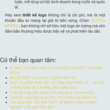
lược, mở rộng cơ hội kinh doanh trong nước và quốc
tế.
Hãy xem
thiết kế logo
không chỉ là chi phí, mà là một
khoản đầu tư mang lại giá trị bền vững. Chọn
QUEEN
BRAND
, bạn không chỉ sở hữu một logo ấn tượng mà còn
đảm bảo thương hiệu được bảo vệ và phát triển lâu dài.
Có thể bạn quan tâm:
VÌ SAO CHỈ LÀM LOGO LÀ CHƯA ĐỦ CHO MỘT THƯƠNG
HIỆU?
MUỐN THIẾT KẾ LOGO – ĐỪNG NHỜ AI!
MỘT SỐ ĐIỂM KHỞI SẮC VỀ TÌNH HÌNH KINH TẾ – XÃ HỘI
THÁNG NĂM VÀ 4 THÁNG ĐẦU NĂM 2022
Thiết Kế Logo Độc Quyền Cho Beauty & Lifestyle KOL
Thiết Kế Logo Ngành Xe Điện: Chìa Khóa Tạo Niềm Tin
CÁC NGUYÊN TẮC KHI THIẾT KẾ BROCHURE DOANH
NGHIỆP CỦA BẠN NÊN BIẾT