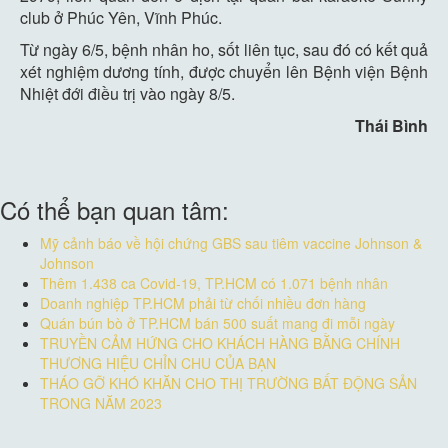
club ở Phúc Yên, Vĩnh Phúc.
Từ ngày 6/5, bệnh nhân ho, sốt liên tục, sau đó có kết quả
xét nghiệm dương tính, được chuyển lên Bệnh viện Bệnh
Nhiệt đới điều trị vào ngày 8/5.
Thái Bình
Có thể bạn quan tâm:
Mỹ cảnh báo về hội chứng GBS sau tiêm vaccine Johnson &
Johnson
Thêm 1.438 ca Covid-19, TP.HCM có 1.071 bệnh nhân
Doanh nghiệp TP.HCM phải từ chối nhiều đơn hàng
Quán bún bò ở TP.HCM bán 500 suất mang đi mỗi ngày
TRUYỀN CẢM HỨNG CHO KHÁCH HÀNG BẰNG CHÍNH
THƯƠNG HIỆU CHỈN CHU CỦA BẠN
THÁO GỠ KHÓ KHĂN CHO THỊ TRƯỜNG BẤT ĐỘNG SẢN
TRONG NĂM 2023