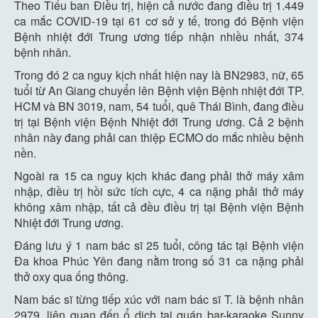
Theo Tiểu ban Điều trị, hiện cả nước đang điều trị 1.449
ca mắc COVID-19 tại 61 cơ sở y tế, trong đó Bệnh viện
Bệnh nhiệt đới Trung ương tiếp nhận nhiều nhất, 374
bệnh nhân.
Trong đó 2 ca nguy kịch nhất hiện nay là BN2983, nữ, 65
tuổi từ An Giang chuyển lên Bệnh viện Bệnh nhiệt đới TP.
HCM và BN 3019, nam, 54 tuổi, quê Thái Bình, đang điều
trị tại Bệnh viện Bệnh Nhiệt đới Trung ương. Cả 2 bệnh
nhân này đang phải can thiệp ECMO do mắc nhiều bệnh
nền.
Ngoài ra 15 ca nguy kịch khác đang phải thở máy xâm
nhập, điều trị hồi sức tích cực, 4 ca nặng phải thở máy
không xâm nhập, tất cả đều điều trị tại Bệnh viện Bệnh
Nhiệt đới Trung ương.
Đáng lưu ý 1 nam bác sĩ 25 tuổi, công tác tại Bệnh viện
Đa khoa Phúc Yên đang nằm trong số 31 ca nặng phải
thở oxy qua ống thông.
Nam bác sĩ từng tiếp xúc với nam bác sĩ T. là bệnh nhân
2979, liên quan đến ổ dịch tại quán bar-karaoke Sunny