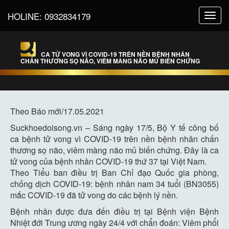
HOLINE:
0932834179
Toggl
navig
CA TỬ VONG VÌ COVID-19 TRÊN NỀN BỆNH NHÂN
CHẤN THƯƠNG SỌ NÃO, VIÊM MÀNG NÃO MỦ BIẾN CHỨNG
Theo Báo mới/17.05.2021
Suckhoedoisong.vn – Sáng ngày 17/5, Bộ Y tế công bố
ca bệnh tử vong vì COVID-19 trên nền bệnh nhân chấn
thương sọ não, viêm màng não mủ biến chứng. Đây là ca
tử vong của bệnh nhân COVID-19 thứ 37 tại Việt Nam.
Theo Tiểu ban điều trị Ban Chỉ đạo Quốc gia phòng,
chống dịch COVID-19: bệnh nhân nam 34 tuổi (BN3055)
mắc COVID-19 đã tử vong do các bệnh lý nền.
Bệnh nhân được đưa đến điều trị tại Bệnh viện Bệnh
Nhiệt đới Trung ương ngày 24/4 với chẩn đoán: Viêm phổi