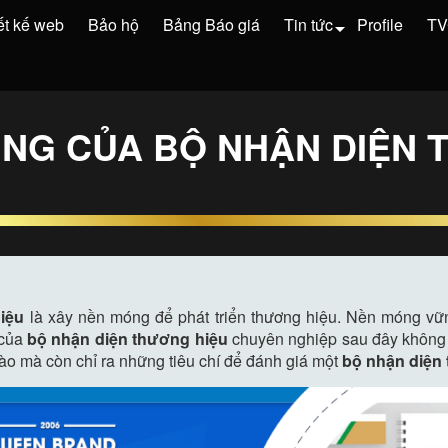
ết kế web
Bảo hộ
Bảng Báo giá
Tin tức
Profile
T
UNG CỦA BỘ NHẬN DIỆN 
iệu
là xây nền móng để phát triển thương hiệu. Nền móng vữn
 của
bộ nhận diện thương hiệu
chuyên nghiệp sau đây không 
o mà còn chỉ ra những tiêu chí để đánh giá một
bộ nhận diện