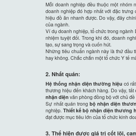
Mỗi doanh nghiệp đều thuộc một nhóm ng
doanh nghiệp đó hợp nhất với đặc trưng 
hiệu đồ ăn nhanh được. Do vậy, đây chí
của ngành.
Ví dụ doanh nghiệp, tổ chức trong ngành
nhiệm tuyệt đối. Trong khi đó, doanh ng
tạo, sự sang trọng và cuốn hút.
Những tiêu chuẩn ngành này là thứ đầu t
hay không. Chắc chắn một tổ chức Y tế mà 
2. Nhất quán:
Hệ thống nhận diện thường hiệu
có rấ
thương hiệu đến khách hàng. Do vậy, tất
nhận diện
văn phòng đồng bộ với chủ đề c
Sự nhất quán trong
bộ nhận diện thươn
nghiệp.
Thiết kế bộ nhận diện thương 
đạt được mục tiêu lớn của tổ chức kinh do
3. Thể hiện được giá trị cốt lõi, c