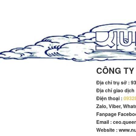
CÔNG TY
Địa chỉ trụ sở :
93
Địa chỉ giao dịc
Điện thoại :
0932
Zalo, Viber, Wha
Fanpage Facebo
Email : ceo.que
Website : www.n