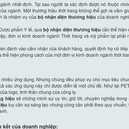
ành nhất định. Tại sao người ta xác định được nó thuộc nh
của ngành. Một thương hiệu thời trang không thể gợi ra cảm g
nh là nhiệm vụ của
bộ nhận diện thương hiệu
của doanh nghiệ
 Dược phẩm Y tế, qua
bộ nhận diện thương hiệu
cần thể hiện 
hiệp, đơn vị kinh doanh ngành Thời trang và mỹ phẩm lại phả
iên đánh vào cảm nhận của khách hàng, quyết định họ có tiếp 
thể hiện phong cách của một đơn vị kinh doanh ngành thời trang
t nhiều ứng dụng. Nhưng chúng đều phục vụ cho mục tiêu chung
 cả các ứng dụng này chỉ được diễn tả một chủ đề. Như tại P
ủa logo, tinh thần chung của công ty.
g hiệu
sẽ chứng minh sự uy tín, giữ lời, chuyên nghiệp tron
hiệu
tuy cần sự sáng tạo nhưng cũng cần phải theo quy chuẩn, 
anh.
am kết của doanh nghiệp: