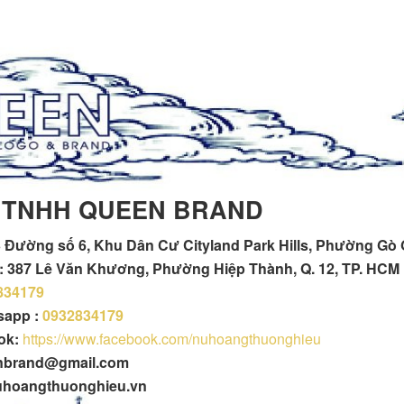
 TNHH QUEEN BRAND
 Đường số 6, Khu Dân Cư Cityland Park Hills, Phường Gò
h : 387 Lê Văn Khương, Phường Hiệp Thành, Q. 12, TP. HCM
834179
tsapp :
0932834179
ok:
https://www.facebook.com/nuhoangthuonghieu
enbrand@gmail.com
uhoangthuonghieu.vn