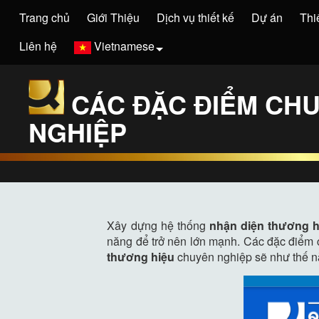
Trang chủ
Giới Thiệu
Dịch vụ thiết kế
Dự án
Thi
Liên hệ
Vietnamese
CÁC ĐẶC ĐIỂM CH
NGHIỆP
Xây dựng hệ thống
nhận diện thương h
năng để trở nên lớn mạnh. Các đặc điểm
thương hiệu
chuyên nghiệp sẽ như thế nà