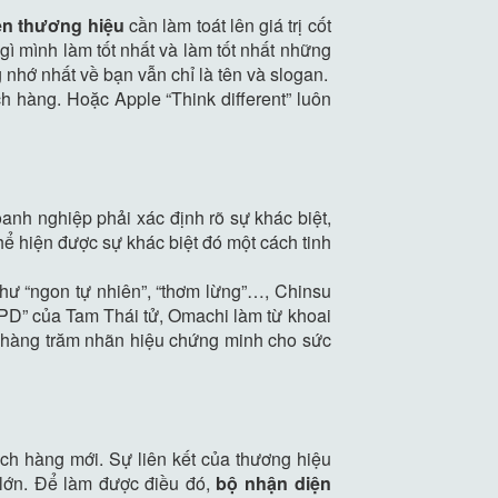
ện thương hiệu
cần làm toát lên giá trị cốt
gì mình làm tốt nhất và làm tốt nhất những
 nhớ nhất về bạn vẫn chỉ là tên và slogan.
 hàng. Hoặc Apple “Think different” luôn
nh nghiệp phải xác định rõ sự khác biệt,
ể hiện được sự khác biệt đó một cách tinh
như “ngon tự nhiên”, “thơm lừng”…, Chinsu
PD” của Tam Thái tử, Omachi làm từ khoai
a hàng trăm nhãn hiệu chứng minh cho sức
ch hàng mới. Sự liên kết của thương hiệu
lớn. Để làm được điều đó,
bộ nhận diện