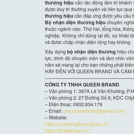
thương hiệu
cần tác động tâm trí khách 
được duy trì thường xuyên và liên tục qu
thương hiệu
cần đáp ứng được yêu cầu thi
Bộ nhận diện thương hiệu
chuyên nghiệ
thuộc ngành nào. Thứ hai, tổng hòa, thốn
nghiệp. Không chỉ dừng lại đó, sự khác bi
và được chấp nhận diện rộng hay không.
Xây dựng
bộ nhận diện thương
hiệu chu
lực, trình độ chuyên môn và tầm nhìn v
năm sẽ mang lại cho bạn những phát kiến 
HÃY ĐẾN VỚI QUEEN BRAND VÀ CẢM
———————————————————
CÔNG TY TNHH QUEEN BRAND
– Văn phòng 1: 387A Lê Văn Khương, P.H
– Văn phòng 2: 27 Đường Số 8, KDC CityL
– Điện thoại: 0932.834.179
– Email:
ceo.queenbrand@gmail.com
– Website:
https://nuhoangthuonghieu.vn/
https://thietkelogo.vn/