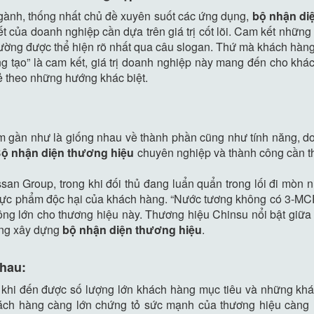
ngành, thống nhất chủ đề xuyên suốt các ứng dụng,
bộ nhận di
t của doanh nghiệp cần dựa trên giá trị cốt lõi. Cam kết những 
 thường được thể hiện rõ nhất qua câu slogan. Thứ mà khách hàng
 tạo” là cam kết, giá trị doanh nghiệp này mang đến cho khách
 theo những hướng khác biệt.
 gần như là giống nhau về thành phần cũng như tính năng, doa
ộ nhận diện thương hiệu
chuyên nghiệp và thành công cần th
an Group, trong khi đối thủ đang luẩn quẩn trong lối đi mòn 
 thực phẩm độc hại của khách hàng. “Nước tương không có 3-MC
 công lớn cho thương hiệu này. Thương hiệu Chinsu nổi bật giữ
ong xây dựng
bộ nhận diện thương hiệu
.
nhau:
khi đến được số lượng lớn khách hàng mục tiêu và những khá
hách hàng càng lớn chứng tỏ sức mạnh của thương hiệu càng 