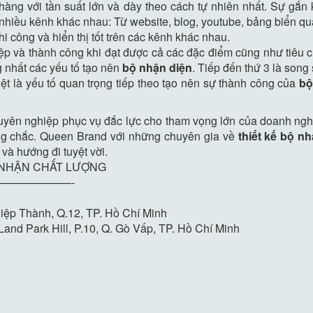
hàng với tần suất lớn và dày theo cách tự nhiên nhất. Sự gắn
a nhiều kênh khác nhau: Từ website, blog, youtube, bảng biển q
 công và hiển thị tốt trên các kênh khác nhau.
p và thành công khi đạt được cả các đặc điểm cũng như tiêu ch
g nhất các yếu tố tạo nên
bộ nhận diện
. Tiếp đến thứ 3 là song
ệt là yếu tố quan trọng tiếp theo tạo nên sự thành công của
bộ
yên nghiệp phục vụ đắc lực cho tham vọng lớn của doanh nghiệ
ững chắc. Queen Brand với những chuyên gia về
thiết kế
bộ nh
và hướng đi tuyệt vời.
 NHẬN CHẤT LƯỢNG
——————-
iệp Thành, Q.12, TP. Hồ Chí Minh
and Park Hill, P.10, Q. Gò Vấp, TP. Hồ Chí Minh