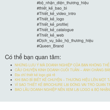
#bộ_nhận_diện_thương_hiệu
#thiết_kế_bao_bì
#Thiết_kế_video_intro
#Thiết_kế_logo
#Thiết_kế_profile|
#Thiết_kế_catalogue
#Thiết_kế_web
#Dịch_vụ_bảo_hộ_thương_hiệu
#Queen_Brand
Có thể bạn quan tâm:
NHỮNG LƯU Ý MÀ DOANH NGHIỆP CỦA BẠN KHÔNG THỂ 
CÂU CHUYỆN KINH DOANH CUỐI TUẦN – ANH CHÀNG BÁ
Địa chỉ thiết kế logo giá rẻ
KHI BAO BÌ BIẾT KỂ CHUYỆN – THƯƠNG HIỆU LÊN MỘT 
VÌ SAO THIẾT KẾ BROCHURE LẠI ĐÓNG VAI TRÒ QUAN 
BAO LÂU DOANH NGHIỆP NÊN XEM LẠI LOGO & BỘ NHẬN