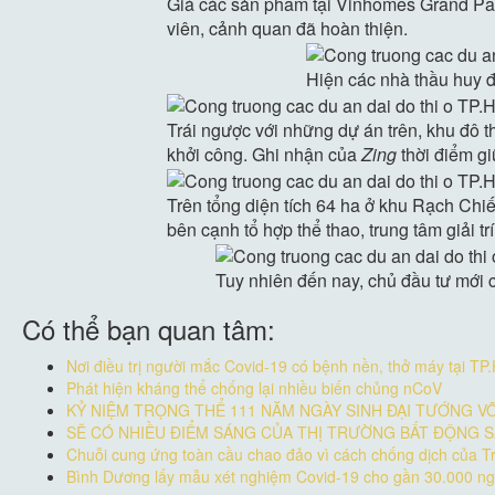
Giá các sản phẩm tại Vinhomes Grand Par
viên, cảnh quan đã hoàn thiện.
Hiện các nhà thầu huy đ
Trái ngược với những dự án trên, khu đô 
khởi công. Ghi nhận của
Zing
thời điểm gi
Trên tổng diện tích 64 ha ở khu Rạch Chi
bên cạnh tổ hợp thể thao, trung tâm giải t
Tuy nhiên đến nay, chủ đầu tư mới 
Có thể bạn quan tâm:
Nơi điều trị người mắc Covid-19 có bệnh nền, thở máy tại T
Phát hiện kháng thể chống lại nhiều biến chủng nCoV
KỶ NIỆM TRỌNG THỂ 111 NĂM NGÀY SINH ĐẠI TƯỚNG VÕ 
SẼ CÓ NHIỀU ĐIỂM SÁNG CỦA THỊ TRƯỜNG BẤT ĐỘNG S
Chuỗi cung ứng toàn cầu chao đảo vì cách chống dịch của 
Bình Dương lấy mẫu xét nghiệm Covid-19 cho gần 30.000 ng