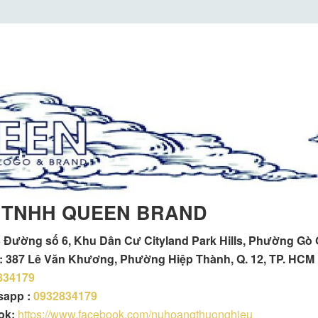
 TNHH QUEEN BRAND
 Đường số 6, Khu Dân Cư Cityland Park Hills, Phường Gò
h : 387 Lê Văn Khương, Phường Hiệp Thành, Q. 12, TP. HCM
834179
tsapp :
0932834179
ok:
https://www.facebook.com/nuhoangthuonghieu