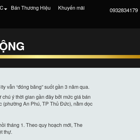
VC
Bán Thương Hiệu
Khuyến mãi
0932834179
ĐỘNG
City vẫn “đóng băng” suốt gần 3 năm qua.
ự chú ý thời gian gần đây bởi mức giá bán
iếc (phường An Phú, TP Thủ Đức), nằm dọc
 hồi tháng 1. Theo quy hoạch mới, The
t thự.