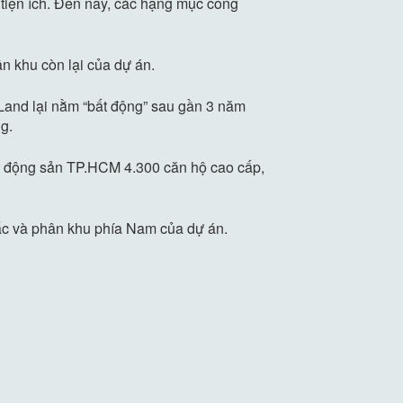
tiện ích. Đến nay, các hạng mục công
n khu còn lại của dự án.
 Land lại nằm “bất động” sau gần 3 năm
g.
bất động sản TP.HCM 4.300 căn hộ cao cấp,
Bắc và phân khu phía Nam của dự án.