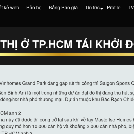
ết kế web
Bảo hộ
Bảng Báo giá
Tin tức
Profile
T
THỊ Ở TP.HCM TÁI KHỞI 
, Vinhomes Grand Park đang gấp rút thi công thì Saigon Sports 
 Gòn Bình An) là một trong những dự án đại đô thị đang thu hút s
iệu đồng/m2 nhà phố thương mại. Dự án thuộc khu Bắc Rạch Ch
a này đã được thi công trở lại sau khi về tay Masterise Homes
ầng quy mô hơn 10.000 căn hộ và khoảng 2.000 căn nhà phố, biệ