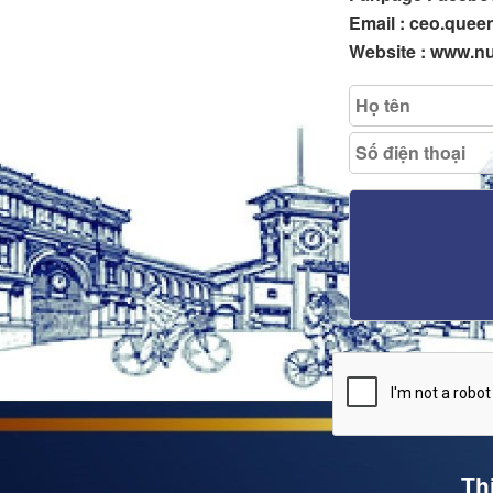
Email : ceo.que
Website : www.n
Th