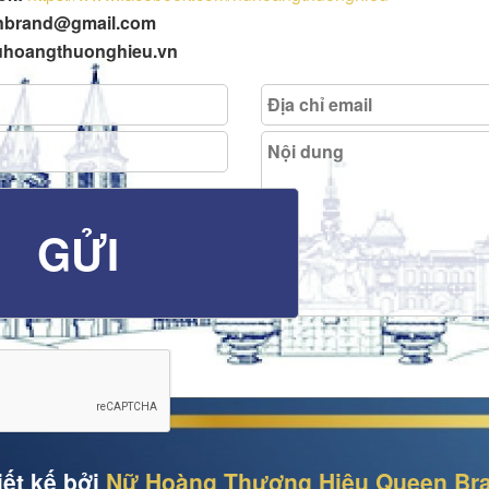
enbrand@gmail.com
uhoangthuonghieu.vn
iết kế bởi
Nữ Hoàng Thương Hiệu Queen Br