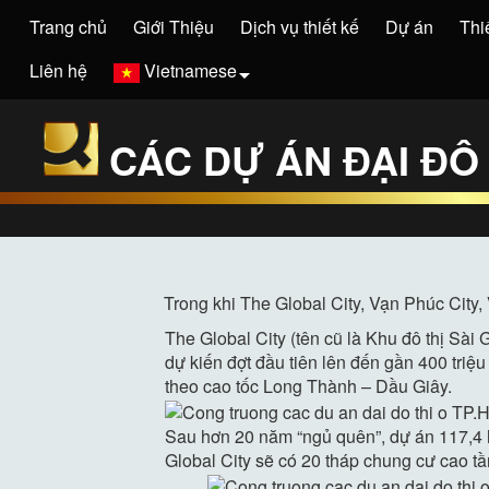
Trang chủ
Giới Thiệu
Dịch vụ thiết kế
Dự án
Thi
Liên hệ
Vietnamese
CÁC DỰ ÁN ĐẠI ĐÔ 
Trong khi The Global City, Vạn Phúc City
The Global City (tên cũ là Khu đô thị Sài
dự kiến đợt đầu tiên lên đến gần 400 tr
theo cao tốc Long Thành – Dầu Giây.
Sau hơn 20 năm “ngủ quên”, dự án 117,4 h
Global City sẽ có 20 tháp chung cư cao t