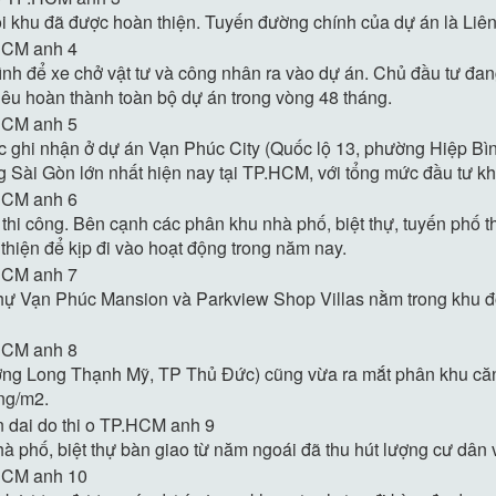
i khu đã được hoàn thiện. Tuyến đường chính của dự án là Liên
h để xe chở vật tư và công nhân ra vào dự án. Chủ đầu tư đan
iêu hoàn thành toàn bộ dự án trong vòng 48 tháng.
c ghi nhận ở dự án Vạn Phúc City (Quốc lộ 13, phường Hiệp B
g Sài Gòn lớn nhất hiện nay tại TP.HCM, với tổng mức đầu tư 
 thi công. Bên cạnh các phân khu nhà phố, biệt thự, tuyến phố
hiện để kịp đi vào hoạt động trong năm nay.
thự Vạn Phúc Mansion và Parkview Shop Villas nằm trong khu đô 
ng Long Thạnh Mỹ, TP Thủ Đức) cũng vừa ra mắt phân khu căn 
ng/m2.
 phố, biệt thự bàn giao từ năm ngoái đã thu hút lượng cư dân về