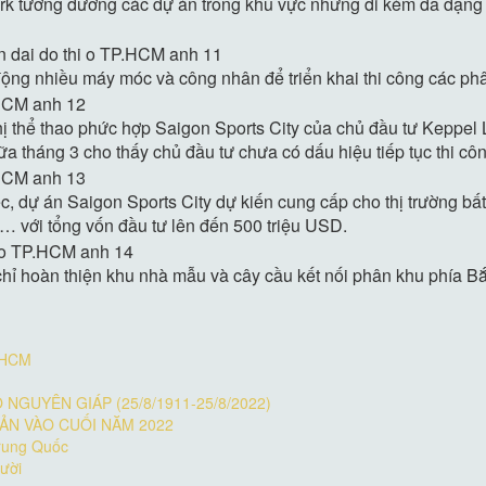
k tương đương các dự án trong khu vực nhưng đi kèm đa dạng 
ộng nhiều máy móc và công nhân để triển khai thi công các phâ
thị thể thao phức hợp Saigon Sports City của chủ đầu tư Keppel
ữa tháng 3 cho thấy chủ đầu tư chưa có dấu hiệu tiếp tục thi côn
ếc, dự án Saigon Sports City dự kiến cung cấp cho thị trường 
rí… với tổng vốn đầu tư lên đến
500 triệu USD
.
chỉ hoàn thiện khu nhà mẫu và cây cầu kết nối phân khu phía 
P.HCM
NGUYÊN GIÁP (25/8/1911-25/8/2022)
ẢN VÀO CUỐI NĂM 2022
Trung Quốc
ười