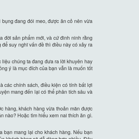
ai bụng đang đói meo, được ăn cỏ nên vừa
ra đời sản phẩm mới, và cứ đinh ninh rằng
để suy nghĩ vấn đề thì điều này có xảy ra
c liệu chúng ta đang đưa ra lời khuyên hay
ồng ý là mục đích của bạn vẫn là muốn tốt
 các chính sách, điều kiện có tính bất lợi
yện mang đến lại có thể phân tích sâu và
ược hàng, khách hàng vừa thoản mãn được
n nào? Hoặc tìm hiểu xem nai thích ăn gì.
a bạn mang lại cho khách hàng. Nếu bạn
 của khách hàng sẽ dễ dàng hơn nhiều. Đây