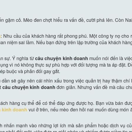
iến gặm cỏ. Mèo đen chợt hiểu ra vấn đề, cười phá lên. Còn N
h
: Nhu cầu của khách hàng rất phong phú. Một công ty nọ cho 
uan niệm sai lầm. Nếu bạn đứng trên lập trường của khách hàng 
ân sự. Ý nghĩa từ
câu chuyện kinh doanh
muốn nói đến là việ
dụng vì nó không thực sự phù hợp với đối tượng mà ta áp đặt. Đ
ép buộc và phản đối gay gắt.
ần sẽ gây nên cái nhìn xấu trong việc quản trị hay thậm chí là
ột
câu chuyện kinh doanh
đơn giản. Nhưng vấn đề mà câu chu
hách hàng cụ thể để có thể đáp ứng được họ. Bạn vừa bán đ
 kinh doanh
vui ở trên, nếu mèo đen hỏi nai muốn dùng món ă
ch nhấn mạnh vào những lợi ích mà sản phẩm hoặc dịch vụ củ
g phải đối mặt, việc đưa ra giải pháp và chiếm được niềm tin