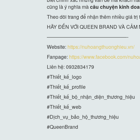
cũng là ý nghĩa mà
câu chuyện kinh do
Theo dõi trang để nhận thêm nhiều giá tr
HÃY ĐẾN VỚI QUEEN BRAND VÀ CẢM
————————————————-
Website:
https://nuhoangthuonghieu.vn/
Fanpage:
https://www.facebook.com/nuho
Liên hệ: 0932834179
#Thiết_kế_logo
#Thiết_kế_profile
#Thiết_kế_bộ_nhận_diện_thương_hiệu
#Thiết_kế_web
#Dịch_vụ_bảo_hộ_thương_hiệu
#QueenBrand