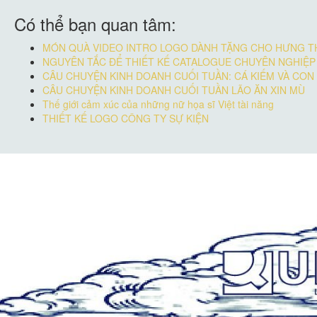
Có thể bạn quan tâm:
MÓN QUÀ VIDEO INTRO LOGO DÀNH TẶNG CHO HƯNG T
NGUYÊN TẮC ĐỂ THIẾT KẾ CATALOGUE CHUYÊN NGHIỆP
CÂU CHUYỆN KINH DOANH CUỐI TUẦN: CÁ KIẾM VÀ CON
CÂU CHUYỆN KINH DOANH CUỐI TUẦN LÃO ĂN XIN MÙ
Thế giới cảm xúc của những nữ họa sĩ Việt tài năng
THIẾT KẾ LOGO CÔNG TY SỰ KIỆN