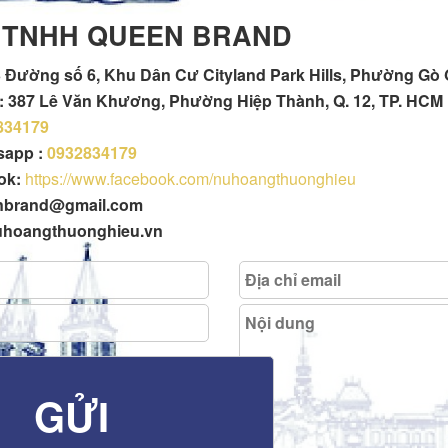
 TNHH QUEEN BRAND
 Đường số 6, Khu Dân Cư Cityland Park Hills, Phường Gò
h : 387 Lê Văn Khương, Phường Hiệp Thành, Q. 12, TP. HCM
834179
tsapp :
0932834179
ok:
https://www.facebook.com/nuhoangthuonghieu
enbrand@gmail.com
uhoangthuonghieu.vn