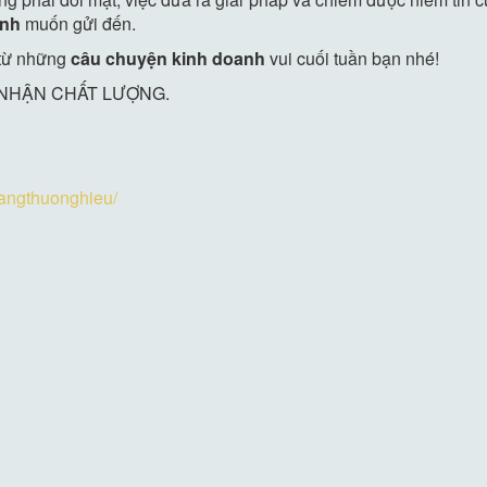
anh
muốn gửi đến.
ị từ những
câu chuyện kinh doanh
vui cuối tuần bạn nhé!
 NHẬN CHẤT LƯỢNG.
angthuonghieu/