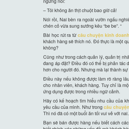
ngừng nói:
– Tôi không ăn thịt chuột bao giờ cả!
Nói rồi, Nai bèn ra ngoài vườn ngấu ngh
chén cỏ vừa sung sướng kêu “be be”. “
Bài học rút ra từ
câu chuyện kinh doan
khách hàng sẽ thích nó. Đó thực là một q
không?
Cũng như trong cách quản lý, quản trị nh
đang áp đặt? Điều đó có thể bị phản tác 
hơn cho người đó. Nhưng mà lại thành sự 
Điều này nếu không được làm rõ ràng lâu d
cho nhân viên, khách hàng. Tuy chỉ là m
ứng dụng được trong nhiều ngữ cảnh.
Hãy có kế hoạch tìm hiểu nhu cầu của k
yêu cầu của mình. Như trong
câu chuyện
Thì nó đã có một buổi ăn tối vui vẻ với nai.
Bạn sẽ bán được hàng nếu biết cách cá
biết chính xác những vấn đề mà khách hàn