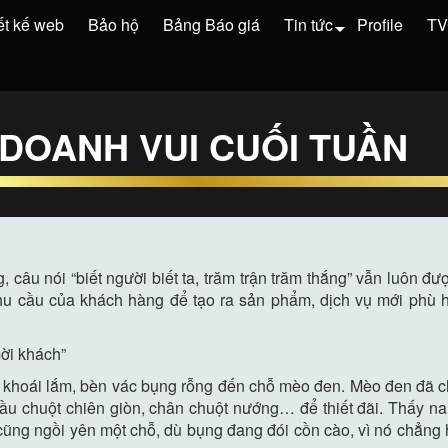
ết kế web
Bảo hộ
Bảng Báo giá
Tin tức
Profile
T
DOANH VUI CUỐI TUẦN
, câu nói “biết người biết ta, trăm trận trăm thắng” vẫn luôn 
nhu cầu của khách hàng để tạo ra sản phẩm, dịch vụ mới phù
ời khách”
khoái lắm, bèn vác bụng rỗng đến chỗ mèo đen. Mèo đen đã chu
 đầu chuột chiên giòn, chân chuột nướng… để thiết đãi. Thấy 
cũng ngồi yên một chỗ, dù bụng đang đói cồn cào, vì nó chẳng