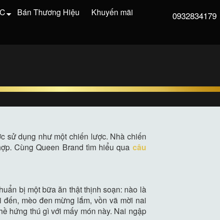
VC
Bán Thương Hiệu
Khuyến mãi
0932834179
được sử dụng như một chiến lược. Nhà chiến
 hợp. Cùng Queen Brand tìm hiểu qua
câu
ẩn bị một bữa ăn thật thịnh soạn: nào là
nai đến, mèo đen mừng lắm, vồn vã mời nai
 hề hứng thú gì với mấy món này. Nai ngập