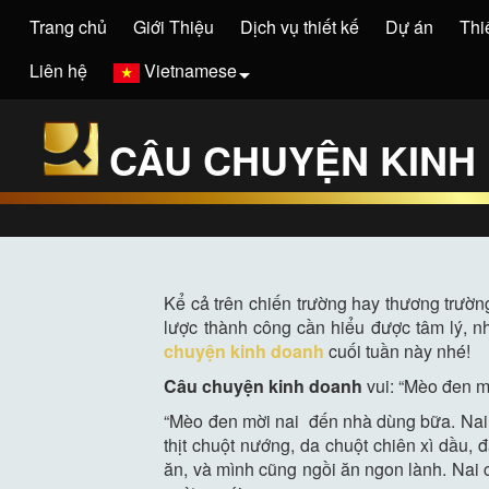
Trang chủ
Giới Thiệu
Dịch vụ thiết kế
Dự án
Thi
Liên hệ
Vietnamese
CÂU CHUYỆN KINH 
Kể cả trên chiến trường hay thương trường
lược thành công cần hiểu được tâm lý, 
chuyện kinh doanh
cuối tuần này nhé!
Câu chuyện kinh doanh
vui: “Mèo đen m
“Mèo đen mời nai đến nhà dùng bữa. Nai 
thịt chuột nướng, da chuột chiên xì dầu,
ăn, và mình cũng ngồi ăn ngon lành. Nai 