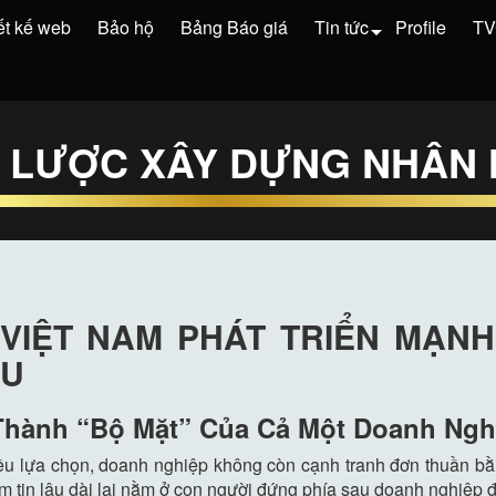
ết kế web
Bảo hộ
Bảng Báo giá
Tin tức
Profile
T
N LƯỢC XÂY DỰNG NHÂN 
VIỆT NAM PHÁT TRIỂN MẠNH
ẦU
Thành “Bộ Mặt” Của Cả Một Doanh Ngh
ều lựa chọn, doanh nghiệp không còn cạnh tranh đơn thuần b
m tin lâu dài lại nằm ở con người đứng phía sau doanh nghiệp đ