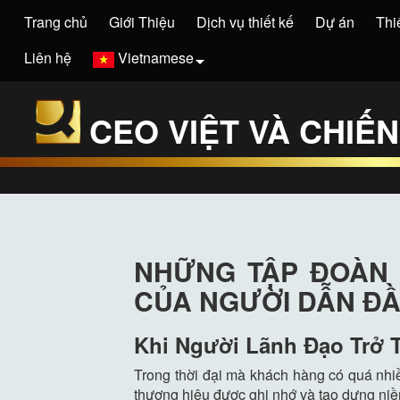
Trang chủ
Giới Thiệu
Dịch vụ thiết kế
Dự án
Thi
Liên hệ
Vietnamese
CEO VIỆT VÀ CHIẾ
NHỮNG TẬP ĐOÀN 
CỦA NGƯỜI DẪN Đ
Khi Người Lãnh Đạo Trở 
Trong thời đại mà khách hàng có quá nhi
thương hiệu được ghi nhớ và tạo dựng niề