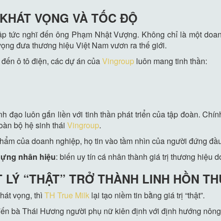
 KHÁT VỌNG VÀ TỐC ĐỘ
 lập tức nghĩ đến ông Phạm Nhật Vượng. Không chỉ là một doa
 vọng đưa thương hiệu Việt Nam vươn ra thế giới.
 đến ô tô điện, các dự án của
Vingroup
luôn mang tinh thần:
nh đạo luôn gắn liền với tinh thần phát triển của tập đoàn. 
toàn bộ hệ sinh thái
Vingroup
.
phẩm của doanh nghiệp, họ tin vào tầm nhìn của người đứng đầu
dựng nhân hiệu
: biến uy tín cá nhân thành giá trị thương hiệu 
ẾT LÝ “THẬT” TRỞ THÀNH LINH HỒN T
hát vọng, thì
TH True Milk
lại tạo niềm tin bằng giá trị “thật”.
 đến bà Thái Hương người phụ nữ kiên định với định hướng nôn