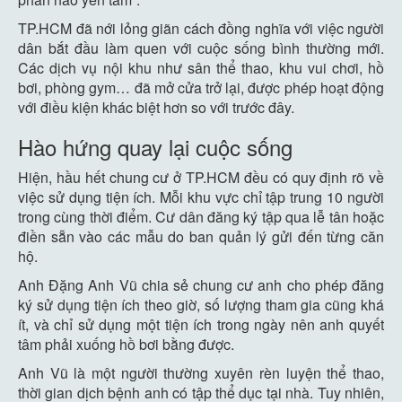
TP.HCM đã nới lỏng giãn cách đồng nghĩa với việc người
dân bắt đầu làm quen với cuộc sống bình thường mới.
Các dịch vụ nội khu như sân thể thao, khu vui chơi, hồ
bơi, phòng gym… đã mở cửa trở lại, được phép hoạt động
với điều kiện khác biệt hơn so với trước đây.
Hào hứng quay lại cuộc sống
Hiện, hầu hết chung cư ở TP.HCM đều có quy định rõ về
việc sử dụng tiện ích. Mỗi khu vực chỉ tập trung 10 người
trong cùng thời điểm. Cư dân đăng ký tập qua lễ tân hoặc
điền sẵn vào các mẫu do ban quản lý gửi đến từng căn
hộ.
Anh Đặng Anh Vũ chia sẻ chung cư anh cho phép đăng
ký sử dụng tiện ích theo giờ, số lượng tham gia cũng khá
ít, và chỉ sử dụng một tiện ích trong ngày nên anh quyết
tâm phải xuống hồ bơi bằng được.
Anh Vũ là một người thường xuyên rèn luyện thể thao,
thời gian dịch bệnh anh có tập thể dục tại nhà. Tuy nhiên,