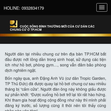
HOLINE:
0932834179
Toggl
navig
CUỘC SỐNG BÌNH THƯỜNG MỚI CỦA CƯ DÂN CÁC
CHUNG CƯ Ở TP.HCM
Người dân tại nhiều chung cư trên địa bàn TP.HCM bắt
đầu được nới lỏng dần trong sinh hoạt, sử dụng các tiện
ích như hồ bơi, phòng gym…, song vẫn đảm bảo phòng
dịch nghiêm ngặt.
Bốn ngày qua, anh Đặng Anh Vũ (cư dân Tropic Garden,
TP Thủ Đức) đã được quay lại hồ bơi chung cư sau nhiều
tháng bị “cấm cửa”. Người đàn ông này không giấu được
sự phấn khởi: “Được xuống hồ bơi trở lại tôi rất hào hứng.
Khi tham gia hoạt động cộng đồng như này thì mình phải
đăng ký trước, số lượng cũng ít thôi nên tôi thấy cũng
phần nào yên tâm”.