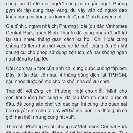
cùng lúc. Có lẽ mọi người cũng còn ngần ngại. Phòng
gym tôi tập cũng thấy vắng, dù vậy vẫn có người đeo
khẩu trang cả trong lúc luyện tập”, chị Minh Nguyên nói.
Gia đình 3 người nhà chị Phương Hoài (cư dân Vinhomes
Central Park, quận Bình Thạnh) đã cùng nhau đi bơi trở
lại sau nhiều tháng giãn cách xã hội. Chị Hoài cùng
chồng đã tiêm hai mũi vaccine từ cuối tháng 8, nên khi
chung cư cho phép sử dụng tiện ích, cả hai không ngần
ngại đăng ký lập tức.
Cậu con trai 5 tuổi của anh chị cũng được xuống tập bơi.
Đây là lần đầu tiên sau 4 tháng bùng dịch tại TP.HCM,
cậu nhóc được bố mẹ cho ra khỏi nhà để vui chơi.
Trao đổi với
Zing
, chị Phương Hoài cho biết: “Mình cho
con trai xuống bơi cùng vì đã lâu lắm bé chưa được đi
đâu, để trong sân chơi với các bạn thì cũng khó quan sát
nên quyết định cho ra đây với bố mẹ luôn. Dù thời gian có
giới hạn thôi nhưng cũng rất vui”.
Theo chị Phương Hoài, chung cư Vinhomes Central Park
đã cho phép cư dân đăng ký trở lại các phòng gym. Tuy