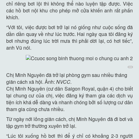
chỉ riêng bơi lội thì không thể nào luyện tập được. Việc
các hồ bơi nội khu cho phép mở cửa khiến anh rất phấn
khích.
“Với tôi, việc được bơi trở lại nó giống như cuộc sống đã
dần dần quay về như lúc trước. Hai ngày qua tôi đăng ký
bơi nhưng đúng lúc trời mưa thì phải dời lại, có hơi tiếc”,
anh Vũ nói.
Chị Minh Nguyên đã trở lại phòng gym sau nhiều tháng
giãn cách xã hội. Ảnh:
NVCC.
Chị Minh Nguyên (cư dân Saigon Royal, quận 4) cho biết
tại chung cư của chị, việc đăng ký tham gia các dịch vụ
tiện ích khá dễ dàng và nhanh chóng bởi số lượng cư dân
tham gia cũng chưa nhiều.
Từ ngày nới lỏng giãn cách, chị Minh Nguyên đã đi bơi và
tập gym trở thường xuyên trở lại.
“Lúc tôi xuống hồ bơi thì để ý chỉ có khoảng 2-3 người