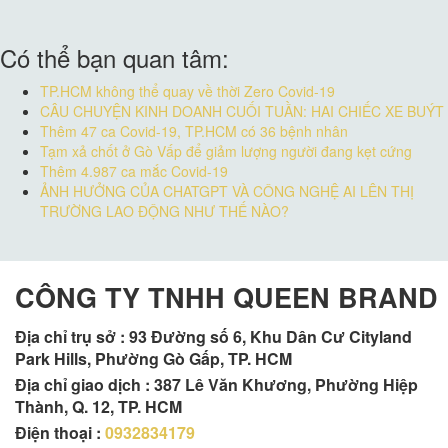
Có thể bạn quan tâm:
TP.HCM không thể quay về thời Zero Covid-19
CÂU CHUYỆN KINH DOANH CUỐI TUẦN: HAI CHIẾC XE BUÝT
Thêm 47 ca Covid-19, TP.HCM có 36 bệnh nhân
Tạm xả chốt ở Gò Vấp để giảm lượng người đang kẹt cứng
Thêm 4.987 ca mắc Covid-19
ẢNH HƯỞNG CỦA CHATGPT VÀ CÔNG NGHỆ AI LÊN THỊ
TRƯỜNG LAO ĐỘNG NHƯ THẾ NÀO?
CÔNG TY TNHH QUEEN BRAND
Địa chỉ trụ sở :
93 Đường số 6, Khu Dân Cư Cityland
Park Hills, Phường Gò Gấp, TP. HCM
Địa chỉ giao dịch : 387 Lê Văn Khương, Phường Hiệp
Thành, Q. 12, TP. HCM
Điện thoại :
0932834179