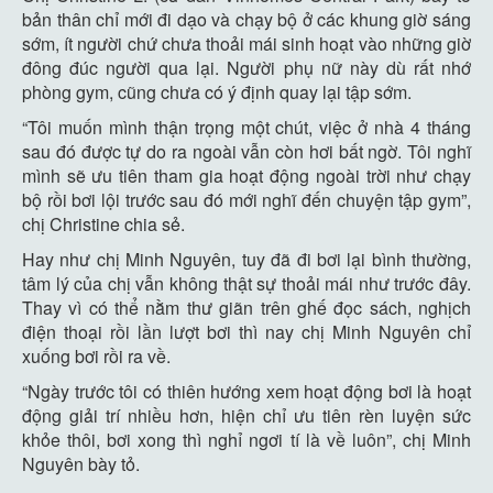
bản thân chỉ mới đi dạo và chạy bộ ở các khung giờ sáng
sớm, ít người chứ chưa thoải mái sinh hoạt vào những giờ
đông đúc người qua lại. Người phụ nữ này dù rất nhớ
phòng gym, cũng chưa có ý định quay lại tập sớm.
“Tôi muốn mình thận trọng một chút, việc ở nhà 4 tháng
sau đó được tự do ra ngoài vẫn còn hơi bất ngờ. Tôi nghĩ
mình sẽ ưu tiên tham gia hoạt động ngoài trời như chạy
bộ rồi bơi lội trước sau đó mới nghĩ đến chuyện tập gym”,
chị Christine chia sẻ.
Hay như chị Minh Nguyên, tuy đã đi bơi lại bình thường,
tâm lý của chị vẫn không thật sự thoải mái như trước đây.
Thay vì có thể nằm thư giãn trên ghế đọc sách, nghịch
điện thoại rồi lần lượt bơi thì nay chị Minh Nguyên chỉ
xuống bơi rồi ra về.
“Ngày trước tôi có thiên hướng xem hoạt động bơi là hoạt
động giải trí nhiều hơn, hiện chỉ ưu tiên rèn luyện sức
khỏe thôi, bơi xong thì nghỉ ngơi tí là về luôn”, chị Minh
Nguyên bày tỏ.