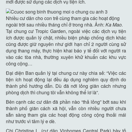
mới được sử dụng các dịch vụ tiện ích.
Nhiều cư dân cho con trẻ cùng tham gia các hoạt động
ngoài trời sau nhiều tháng chỉ ở trong nhà. Ảnh:
Ka Mao.
Tại chung cư Tropic Garden, ngoài việc các dịch vụ tiện
ích được quản lý chặt, nhiều biện pháp chống dịch khác
cũng được giữ nguyên như giới hạn chỉ 2 người cùng sử
dụng thang máy, thực hiện khai báo y tế đối với người ra
vào các tòa nhà, thường xuyên khử khuẩn các khu vực
công cộng…
Đại diện Ban quản lý tại chung cư này chia sẻ: “Việc các
tiện ích hoạt động lại đều áp dụng nghiêm quy định do
thành phố hướng dẫn. Dù đã nới lỏng giãn cách nhưng
phòng dịch thì chung tôi vẫn không thể lơ là”.
Bên cạnh các cư dân đã phần nào “thả lỏng” bớt sau khi
thành phố giãn cách xã hội, vẫn còn nhiều người chưa
sẵn sàng tham gia các hoạt động công cộng thoải mái
như trước vì tâm lý e dè.
Chị Christine L. (cư dân Vinhomes Central Park) bày tỏ