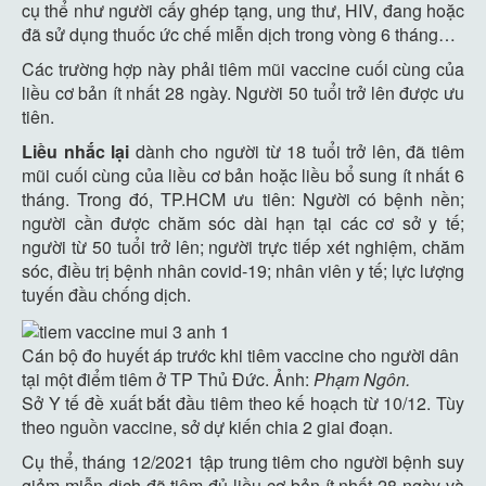
cụ thể như người cấy ghép tạng, ung thư, HIV, đang hoặc
đã sử dụng thuốc ức chế miễn dịch trong vòng 6 tháng…
Các trường hợp này phải tiêm mũi vaccine cuối cùng của
liều cơ bản ít nhất 28 ngày. Người 50 tuổi trở lên được ưu
tiên.
Liều nhắc lại
dành cho người từ 18 tuổi trở lên, đã tiêm
mũi cuối cùng của liều cơ bản hoặc liều bổ sung ít nhất 6
tháng. Trong đó, TP.HCM ưu tiên: Người có bệnh nền;
người cần được chăm sóc dài hạn tại các cơ sở y tế;
người từ 50 tuổi trở lên; người trực tiếp xét nghiệm, chăm
sóc, điều trị bệnh nhân covid-19; nhân viên y tế; lực lượng
tuyến đầu chống dịch.
Cán bộ đo huyết áp trước khi tiêm vaccine cho người dân
tại một điểm tiêm ở TP Thủ Đức. Ảnh:
Phạm Ngôn.
Sở Y tế đề xuất bắt đầu tiêm theo kế hoạch từ 10/12. Tùy
theo nguồn vaccine, sở dự kiến chia 2 giai đoạn.
Cụ thể, tháng 12/2021 tập trung tiêm cho người bệnh suy
giảm miễn dịch đã tiêm đủ liều cơ bản ít nhất 28 ngày và