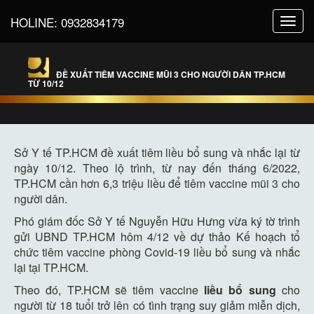
HOLINE:
0932834179
Toggl
navig
ĐỀ XUẤT TIÊM VACCINE MŨI 3 CHO NGƯỜI DÂN TP.HCM
TỪ 10/12
Sở Y tế TP.HCM đề xuất tiêm liều bổ sung và nhắc lại từ
ngày 10/12. Theo lộ trình, từ nay đến tháng 6/2022,
TP.HCM cần hơn 6,3 triệu liều để tiêm vaccine mũi 3 cho
người dân.
Phó giám đốc Sở Y tế Nguyễn Hữu Hưng vừa ký tờ trình
gửi UBND TP.HCM hôm 4/12 về dự thảo Kế hoạch tổ
chức tiêm vaccine phòng Covid-19 liều bổ sung và nhắc
lại tại TP.HCM.
Theo đó, TP.HCM sẽ tiêm vaccine
liều bổ sung
cho
người từ 18 tuổi trở lên có tình trạng suy giảm miễn dịch,