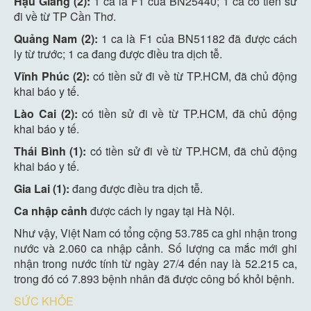
Hậu Giang (2):
1 ca là F1 của BN25440; 1 ca có tiền sử
đi về từ TP Cần Thơ.
Quảng Nam (2):
1 ca là F1 của BN51182 đã được cách
ly từ trước; 1 ca đang được điều tra dịch tễ.
Vĩnh Phúc (2):
có tiền sử đi về từ TP.HCM, đã chủ động
khai báo y tế.
Lào Cai (2):
có tiền sử đi về từ TP.HCM, đã chủ động
khai báo y tế.
Thái Bình (1):
có tiền sử đi về từ TP.HCM, đã chủ động
khai báo y tế.
Gia Lai (1):
đang được điều tra dịch tễ.
Ca nhập cảnh
được cách ly ngay tại Hà Nội.
Như vậy, Việt Nam có tổng cộng 53.785 ca ghi nhận trong
nước và 2.060 ca nhập cảnh. Số lượng ca mắc mới ghi
nhận trong nước tính từ ngày 27/4 đến nay là 52.215 ca,
trong đó có 7.893 bệnh nhân đã được công bố khỏi bệnh.
SỨC KHỎE