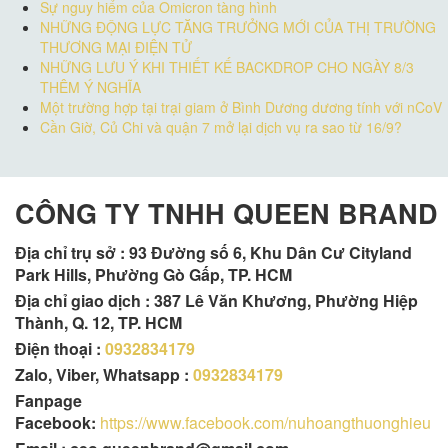
Sự nguy hiểm của Omicron tàng hình
NHỮNG ĐỘNG LỰC TĂNG TRƯỞNG MỚI CỦA THỊ TRƯỜNG
THƯƠNG MẠI ĐIỆN TỬ
NHỮNG LƯU Ý KHI THIẾT KẾ BACKDROP CHO NGÀY 8/3
THÊM Ý NGHĨA
Một trường hợp tại trại giam ở Bình Dương dương tính với nCoV
Cần Giờ, Củ Chi và quận 7 mở lại dịch vụ ra sao từ 16/9?
CÔNG TY TNHH QUEEN BRAND
Địa chỉ trụ sở :
93 Đường số 6, Khu Dân Cư Cityland
Park Hills, Phường Gò Gấp, TP. HCM
Địa chỉ giao dịch : 387 Lê Văn Khương, Phường Hiệp
Thành, Q. 12, TP. HCM
Điện thoại :
0932834179
Zalo, Viber, Whatsapp :
0932834179
Fanpage
Facebook:
https://www.facebook.com/nuhoangthuonghieu