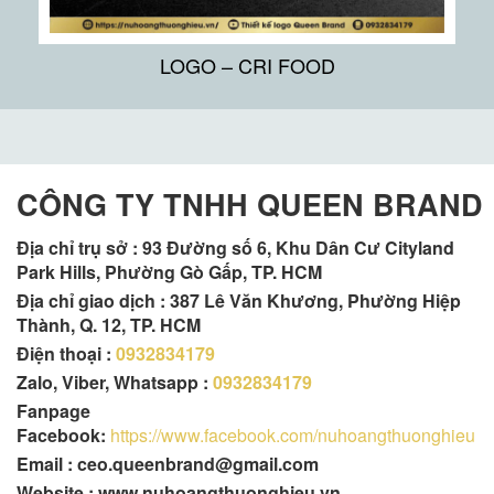
LOGO – CRI FOOD
CÔNG TY TNHH QUEEN BRAND
Địa chỉ trụ sở :
93 Đường số 6, Khu Dân Cư Cityland
Park Hills, Phường Gò Gấp, TP. HCM
Địa chỉ giao dịch : 387 Lê Văn Khương, Phường Hiệp
Thành, Q. 12, TP. HCM
Điện thoại :
0932834179
Zalo, Viber, Whatsapp :
0932834179
Fanpage
Facebook:
https://www.facebook.com/nuhoangthuonghieu
Email : ceo.queenbrand@gmail.com
Website : www.nuhoangthuonghieu.vn