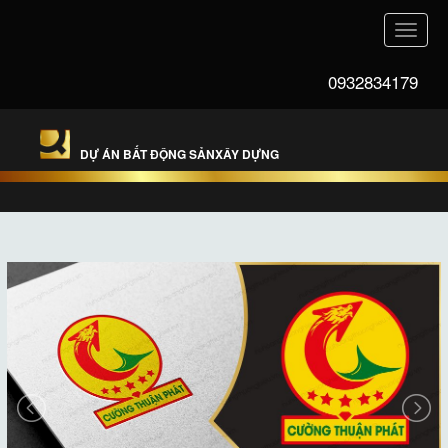
Toggle
naviga
0932834179
DỰ ÁN BẤT ĐỘNG SẢNXÂY DỰNG