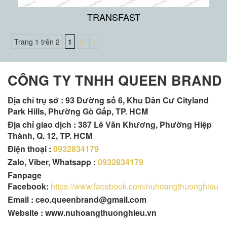
TRANSFAST
Trang 1 trên 2
1
2
»
CÔNG TY TNHH QUEEN BRAND
Địa chỉ trụ sở :
93 Đường số 6, Khu Dân Cư Cityland
Park Hills, Phường Gò Gấp, TP. HCM
Địa chỉ giao dịch : 387 Lê Văn Khương, Phường Hiệp
Thành, Q. 12, TP. HCM
Điện thoại :
0932834179
Zalo, Viber, Whatsapp :
0932834179
Fanpage
Facebook:
https://www.facebook.com/nuhoangthuonghieu
Email : ceo.queenbrand@gmail.com
Website : www.nuhoangthuonghieu.vn