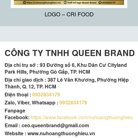
LOGO – CRI FOOD
CÔNG TY TNHH QUEEN BRAND
Địa chỉ trụ sở :
93 Đường số 6, Khu Dân Cư Cityland
Park Hills, Phường Gò Gấp, TP. HCM
Địa chỉ giao dịch : 387 Lê Văn Khương, Phường Hiệp
Thành, Q. 12, TP. HCM
Điện thoại :
0932834179
Zalo, Viber, Whatsapp :
0932834179
Fanpage
Facebook:
https://www.facebook.com/nuhoangthuonghieu
Email : ceo.queenbrand@gmail.com
Website : www.nuhoangthuonghieu.vn