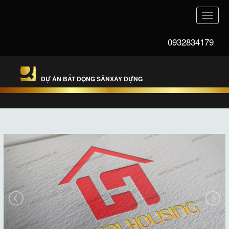
Toggle
naviga
0932834179
DỰ ÁN BẤT ĐỘNG SẢNXÂY DỰNG