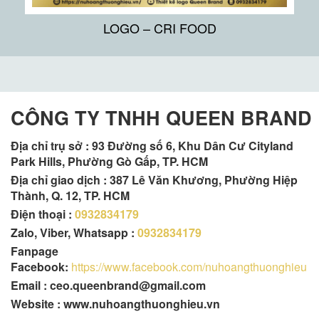
LOGO – CRI FOOD
CÔNG TY TNHH QUEEN BRAND
Địa chỉ trụ sở :
93 Đường số 6, Khu Dân Cư Cityland
Park Hills, Phường Gò Gấp, TP. HCM
Địa chỉ giao dịch : 387 Lê Văn Khương, Phường Hiệp
Thành, Q. 12, TP. HCM
Điện thoại :
0932834179
Zalo, Viber, Whatsapp :
0932834179
Fanpage
Facebook:
https://www.facebook.com/nuhoangthuonghieu
Email : ceo.queenbrand@gmail.com
Website : www.nuhoangthuonghieu.vn