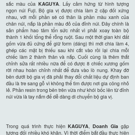
sắc màu của
KAGUYA
. Lấy cảm hứng từ hình tượng
ngọn núi Fuji. Bộ gia vị được chia làm 2 cặp đối xứng
nhau, với mỗi phần sẽ có thân là phần màu xanh của
chân núi, nắp là phần màu đỏ của đỉnh núi. Đây chính là
sản phẩm hao tâm tổn sức nhất vì phải xoay toàn bộ
thành 1 khối tổng thể rỗng ruột. Sau một thời gian khi đất
gốm vừa đủ cứng để giữ form (dáng) thì mới chia làm 4,
ghép các mặt bị thiếu sau khi cắt vào rồi lại chia mỗi
chiếc làm 2 thành thân và nắp. Cuối cùng là thêm thắt
chỉnh sửa rất nhiều nữa để có được 8 chiếc xương gốm
rời nhau hoàn chỉnh nhất để đưa vào lò nung. Khay đỡ
bên dưới bộ gia vị đã phải thay đổi chất liệu dự định ban
đầu là tre sang gỗ vì không thể tìm được nơi gia công nhỏ
lẻ. Phần resin trong bên trên vừa như khói bốc lên từ đỉnh
núi vừa là tay nắm để dễ dàng di chuyển bộ gia vị.
Trong quá trình thực hiện
KAGUYA
,
Doanh Gia
gặp
tương đối nhiều khó khăn. Vì thời điểm bắt đầu thực hiện