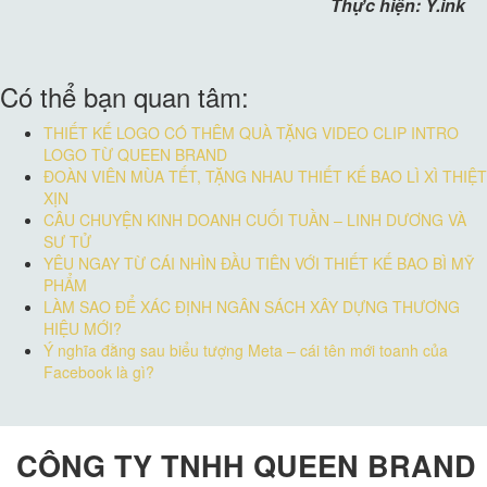
Thực hiện: Y.ink
Có thể bạn quan tâm:
THIẾT KẾ LOGO CÓ THÊM QUÀ TẶNG VIDEO CLIP INTRO
LOGO TỪ QUEEN BRAND
ĐOÀN VIÊN MÙA TẾT, TẶNG NHAU THIẾT KẾ BAO LÌ XÌ THIỆT
XỊN
CÂU CHUYỆN KINH DOANH CUỐI TUẦN – LINH DƯƠNG VÀ
SƯ TỬ
YÊU NGAY TỪ CÁI NHÌN ĐẦU TIÊN VỚI THIẾT KẾ BAO BÌ MỸ
PHẨM
LÀM SAO ĐỂ XÁC ĐỊNH NGÂN SÁCH XÂY DỰNG THƯƠNG
HIỆU MỚI?
Ý nghĩa đằng sau biểu tượng Meta – cái tên mới toanh của
Facebook là gì?
CÔNG TY TNHH QUEEN BRAND