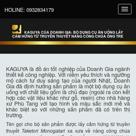
HOLINE:
0932834179
Toggl
navig
KAGUYA CỦA DOANH GIA: BỘ DỤNG CỤ ĂN UỐNG LẤY
CẢM HỨNG TỪ TRUYỀN THUYẾT NÀNG CÔNG CHÚA ỐNG TRE
KAGUYA là đồ án tốt nghiệp của Doanh Gia ngành
thiết kế công nghiệp. Với niềm yêu thích và ngưỡng
mộ cách tư duy sáng tạo của người Nhật, Doanh
Gia đã định hướng sản phẩm là một bộ dụng cụ ăn
uống với chất liệu gốm là chủ đạo (ngoài ra còn kết
hợp các vật liệu khác như gỗ, resin) cho nhà hàng
xứ Phù Tang với tạo hình và màu sắc mới mẻ và
khác biệt so với những sản phẩm đã có trên thị
trường.
Tên gọi cho bộ sản phẩm được lấy cảm hứng từ truyền
thuyết
Taketori Monogatari
xa xưa về nàng công chúa