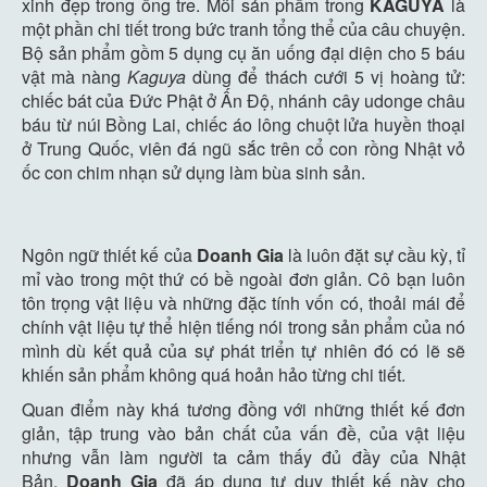
xinh đẹp trong ống tre. Mỗi sản phẩm trong
KAGUYA
là
một phần chi tiết trong bức tranh tổng thể của câu chuyện.
Bộ sản phẩm gồm 5 dụng cụ ăn uống đại diện cho 5 báu
vật mà nàng
Kaguya
dùng để thách cưới 5 vị hoàng tử:
chiếc bát của Đức Phật ở Ấn Độ, nhánh cây udonge châu
báu từ núi Bồng Lai, chiếc áo lông chuột lửa huyền thoại
ở Trung Quốc, viên đá ngũ sắc trên cổ con rồng Nhật vỏ
ốc con chim nhạn sử dụng làm bùa sinh sản.
Ngôn ngữ thiết kế của
Doanh Gia
là luôn đặt sự cầu kỳ, tỉ
mỉ vào trong một thứ có bề ngoài đơn giản. Cô bạn luôn
tôn trọng vật liệu và những đặc tính vốn có, thoải mái để
chính vật liệu tự thể hiện tiếng nói trong sản phẩm của nó
mình dù kết quả của sự phát triển tự nhiên đó có lẽ sẽ
khiến sản phẩm không quá hoản hảo từng chi tiết.
Quan điểm này khá tương đồng với những thiết kế đơn
giản, tập trung vào bản chất của vấn đề, của vật liệu
nhưng vẫn làm người ta cảm thấy đủ đầy của Nhật
Bản.
Doanh Gia
đã áp dụng tư duy thiết kế này cho