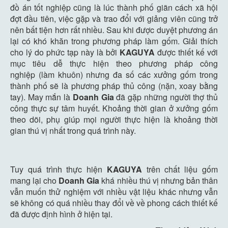
đồ án tốt nghiệp cũng là lúc thành phố giãn cách xã hội
đợt đầu tiên, việc gặp và trao đổi với giảng viên cũng trở
nên bất tiện hơn rất nhiều. Sau khi được duyệt phương án
lại có khó khăn trong phương pháp làm gốm. Giải thích
cho lý do phức tạp này là bởi
KAGUYA
được thiết kế với
mục tiêu dễ thực hiện theo phương pháp công
nghiệp (làm khuôn) nhưng đa số các xưởng gốm trong
thành phố sẽ là phương pháp thủ công (nặn, xoay bằng
tay). May mắn là
Doanh Gia
đã gặp những người thợ thủ
công thực sự tâm huyết. Khoảng thời gian ở xưởng gốm
theo dõi, phụ giúp mọi người thực hiện là khoảng thời
gian thú vị nhất trong quá trình này.
Tuy quá trình thực hiện
KAGUYA
trên chất liệu gốm
mang lại cho
Doanh Gia
khá nhiều thú vị nhưng bản thân
vẫn muốn thử nghiệm với nhiều vật liệu khác nhưng vẫn
sẽ không có quá nhiều thay đổi về về phong cách thiết kế
đã được định hình ở hiện tại.