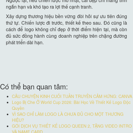
Ngược lại, nếu chiến lược mờ nhạt, cái đẹp chỉ mang tính
ngắn hạn và khó tạo ra lợi thế cạnh tranh.
Xây dựng thương hiệu bền vững đòi hỏi sự ưu tiên đúng
thứ tự. Chiến lược đi trước, thiết kế theo sau. Đó cũng là
cách để logo không chỉ đẹp ở thời điểm hiện tại, mà còn
đủ sức đồng hành cùng doanh nghiệp trên chặng đường
phát triển dài hạn.
Có thể bạn quan tâm:
CÂU CHUYỆN KINH CUỐI TUẦN TRUYỀN CẢM HỨNG: CANVA
Logo Bị Che Ở World Cup 2026: Bài Học Về Thiết Kế Logo Độc
Quyền
VÌ SAO CHỈ LÀM LOGO LÀ CHƯA ĐỦ CHO MỘT THƯƠNG
HIỆU?
GÓI DỊCH VỤ THIẾT KẾ LOGO QUEEN 2, TẶNG VIDEO INTRO
VÀ NAME CARD