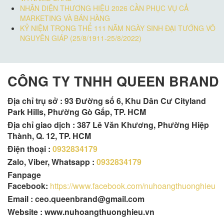
NHẬN DIỆN THƯƠNG HIỆU 2026 CẦN PHỤC VỤ CẢ
MARKETING VÀ BÁN HÀNG
KỶ NIỆM TRỌNG THỂ 111 NĂM NGÀY SINH ĐẠI TƯỚNG VÕ
NGUYÊN GIÁP (25/8/1911-25/8/2022)
CÔNG TY TNHH QUEEN BRAND
Địa chỉ trụ sở :
93 Đường số 6, Khu Dân Cư Cityland
Park Hills, Phường Gò Gấp, TP. HCM
Địa chỉ giao dịch : 387 Lê Văn Khương, Phường Hiệp
Thành, Q. 12, TP. HCM
Điện thoại :
0932834179
Zalo, Viber, Whatsapp :
0932834179
Fanpage
Facebook:
https://www.facebook.com/nuhoangthuonghieu
Email : ceo.queenbrand@gmail.com
Website : www.nuhoangthuonghieu.vn