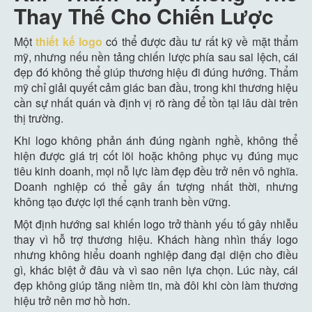
Thay Thế Cho Chiến Lược
Một
thiết kế logo
có thể được đầu tư rất kỹ về mặt thẩm
mỹ, nhưng nếu nền tảng chiến lược phía sau sai lệch, cái
đẹp đó không thể giúp thương hiệu đi đúng hướng. Thẩm
mỹ chỉ giải quyết cảm giác ban đầu, trong khi thương hiệu
cần sự nhất quán và định vị rõ ràng để tồn tại lâu dài trên
thị trường.
Khi logo không phản ánh đúng ngành nghề, không thể
hiện được giá trị cốt lõi hoặc không phục vụ đúng mục
tiêu kinh doanh, mọi nỗ lực làm đẹp đều trở nên vô nghĩa.
Doanh nghiệp có thể gây ấn tượng nhất thời, nhưng
không tạo được lợi thế cạnh tranh bền vững.
Một định hướng sai khiến logo trở thành yếu tố gây nhiễu
thay vì hỗ trợ thương hiệu. Khách hàng nhìn thấy logo
nhưng không hiểu doanh nghiệp đang đại diện cho điều
gì, khác biệt ở đâu và vì sao nên lựa chọn. Lúc này, cái
đẹp không giúp tăng niềm tin, mà đôi khi còn làm thương
hiệu trở nên mơ hồ hơn.