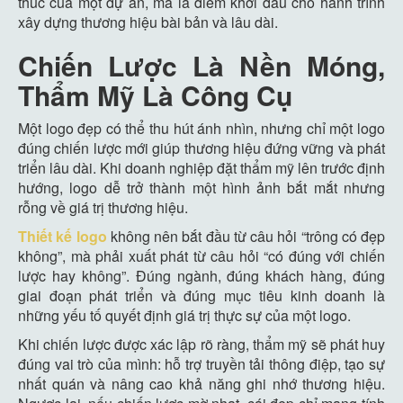
thúc của một dự án, mà là điểm khởi đầu cho hành trình
xây dựng thương hiệu bài bản và lâu dài.
Chiến Lược Là Nền Móng,
Thẩm Mỹ Là Công Cụ
Một logo đẹp có thể thu hút ánh nhìn, nhưng chỉ một logo
đúng chiến lược mới giúp thương hiệu đứng vững và phát
triển lâu dài. Khi doanh nghiệp đặt thẩm mỹ lên trước định
hướng, logo dễ trở thành một hình ảnh bắt mắt nhưng
rỗng về giá trị thương hiệu.
Thiết kế logo
không nên bắt đầu từ câu hỏi “trông có đẹp
không”, mà phải xuất phát từ câu hỏi “có đúng với chiến
lược hay không”. Đúng ngành, đúng khách hàng, đúng
giai đoạn phát triển và đúng mục tiêu kinh doanh là
những yếu tố quyết định giá trị thực sự của một logo.
Khi chiến lược được xác lập rõ ràng, thẩm mỹ sẽ phát huy
đúng vai trò của mình: hỗ trợ truyền tải thông điệp, tạo sự
nhất quán và nâng cao khả năng ghi nhớ thương hiệu.