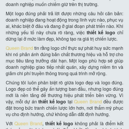
doanh nghiệp muốn chiếm giữ trên thị trường.
Một logo đúng phải trả lời được những câu hỏi căn bản:
doanh nghiệp đang hoạt động trong lĩnh vực nào, phục vụ
ai, khác biệt ở đâu và đang ở giai đoạn phát triển nào. Khi
những yếu tố này chưa rõ ràng, việc
thiết kế logo
chỉ
dừng lại ở mức làm đẹp, không tạo ra giá trị chiến lược.
Queen Brand
tin rằng logo chỉ thực sự phát huy sức mạnh
khi nó phản ánh đúng bản chất thương hiệu và hỗ trợ cho
mục tiêu tăng trưởng dài hạn. Một logo phù hợp sẽ giúp
doanh nghiệp giao tiếp nhất quán, xây dựng niềm tin và
giảm chi phí truyền thông trong quá trình mở rộng.
Chúng tôi luôn phân biệt rõ giữa logo đẹp và logo đúng.
Logo đẹp có thể gây ấn tượng ban đầu, nhưng logo đúng
mới là nền tảng để thương hiệu phát triển bền vững. Vì
vậy, mỗi dự án
thiết kế logo
tại
Queen Brand
đều được
đặt trong bức tranh chiến lược lớn hơn, nơi thẩm mỹ phục
vụ cho định hướng, chứ không dẫn dắt định hướng.
Với
Queen Brand
,
thiết kế logo
không phải là điểm kết