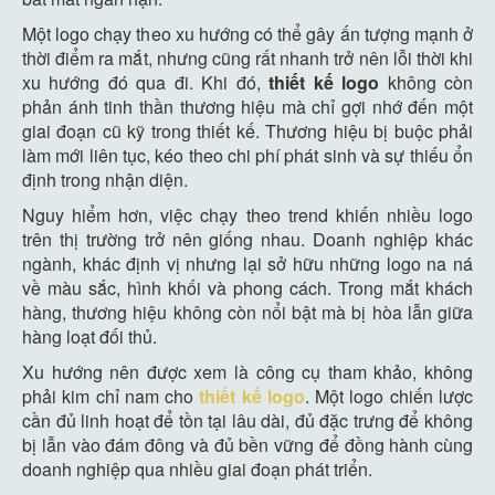
Một logo chạy theo xu hướng có thể gây ấn tượng mạnh ở
thời điểm ra mắt, nhưng cũng rất nhanh trở nên lỗi thời khi
xu hướng đó qua đi. Khi đó,
thiết kế logo
không còn
phản ánh tinh thần thương hiệu mà chỉ gợi nhớ đến một
giai đoạn cũ kỹ trong thiết kế. Thương hiệu bị buộc phải
làm mới liên tục, kéo theo chi phí phát sinh và sự thiếu ổn
định trong nhận diện.
Nguy hiểm hơn, việc chạy theo trend khiến nhiều logo
trên thị trường trở nên giống nhau. Doanh nghiệp khác
ngành, khác định vị nhưng lại sở hữu những logo na ná
về màu sắc, hình khối và phong cách. Trong mắt khách
hàng, thương hiệu không còn nổi bật mà bị hòa lẫn giữa
hàng loạt đối thủ.
Xu hướng nên được xem là công cụ tham khảo, không
phải kim chỉ nam cho
thiết kế logo
. Một logo chiến lược
cần đủ linh hoạt để tồn tại lâu dài, đủ đặc trưng để không
bị lẫn vào đám đông và đủ bền vững để đồng hành cùng
doanh nghiệp qua nhiều giai đoạn phát triển.