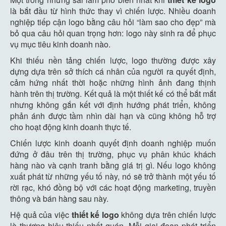
là bắt đầu từ hình thức thay vì chiến lược. Nhiều doanh
nghiệp tiếp cận logo bằng câu hỏi “làm sao cho đẹp” mà
bỏ qua câu hỏi quan trọng hơn: logo này sinh ra để phục
vụ mục tiêu kinh doanh nào.
Khi thiếu nền tảng chiến lược, logo thường được xây
dựng dựa trên sở thích cá nhân của người ra quyết định,
cảm hứng nhất thời hoặc những hình ảnh đang thịnh
hành trên thị trường. Kết quả là một thiết kế có thể bắt mắt
nhưng không gắn kết với định hướng phát triển, không
phản ánh được tầm nhìn dài hạn và cũng không hỗ trợ
cho hoạt động kinh doanh thực tế.
Chiến lược kinh doanh quyết định doanh nghiệp muốn
đứng ở đâu trên thị trường, phục vụ phân khúc khách
hàng nào và cạnh tranh bằng giá trị gì. Nếu logo không
xuất phát từ những yếu tố này, nó sẽ trở thành một yếu tố
rời rạc, khó đồng bộ với các hoạt động marketing, truyền
thông và bán hàng sau này.
Hệ quả của việc
thiết kế logo
không dựa trên chiến lược
là thương hiệu thiếu nhất quán. Mỗi giai đoạn phát triển