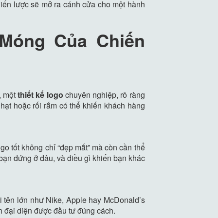
hiến lược sẽ mở ra cánh cửa cho một hành
 Móng Của Chiến
i, một
thiết kế logo
chuyên nghiệp, rõ ràng
ạt hoặc rối rắm có thể khiến khách hàng
go tốt không chỉ “đẹp mắt” mà còn cần thể
 bạn đứng ở đâu, và điều gì khiến bạn khác
ái tên lớn như Nike, Apple hay McDonald’s
nh đại diện được đầu tư đúng cách.