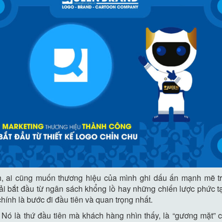
h, ai cũng muốn thương hiệu của mình ghi dấu ấn mạnh mẽ tr
ải bắt đầu từ ngân sách khổng lồ hay những chiến lược phức tạ
hính là bước đi đầu tiên và quan trọng nhất.
 Nó là thứ đầu tiên mà khách hàng nhìn thấy, là “gương mặt” c