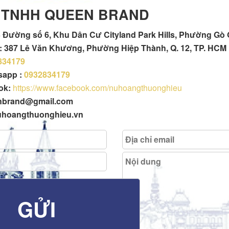
 TNHH QUEEN BRAND
 Đường số 6, Khu Dân Cư Cityland Park Hills, Phường Gò
h : 387 Lê Văn Khương, Phường Hiệp Thành, Q. 12, TP. HCM
834179
tsapp :
0932834179
ok:
https://www.facebook.com/nuhoangthuonghieu
enbrand@gmail.com
uhoangthuonghieu.vn