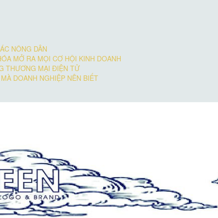
BÁC NÔNG DÂN
HÓA MỞ RA MỌI CƠ HỘI KINH DOANH
G THƯƠNG MẠI ĐIỆN TỬ
MÀ DOANH NGHIỆP NÊN BIẾT