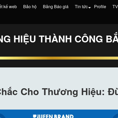
ết kế web
Bảo hộ
Bảng Báo giá
Tin tức
Profile
T
G HIỆU THÀNH CÔNG BẮT
Chắc Cho Thương Hiệu: Đ