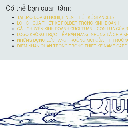
Có thể bạn quan tâm:
TẠI SAO DOANH NGHIỆP NÊN THIẾT KẾ STANDEE?
LỢI ÍCH CỦA THIẾT KẾ FOLDER TRONG KINH DOANH
CÂU CHUYỆN KINH DOANH CUỐI TUẦN – CON LỪA CỦA 
LOGO KHÔNG TRỰC TIẾP BÁN HÀNG, NHƯNG LÀ CHÌA K
NHỮNG ĐỘNG LỰC TĂNG TRƯỞNG MỚI CỦA THỊ TRƯỜN
ĐIỂM NHẤN QUAN TRỌNG TRONG THIẾT KẾ NAME CARD 