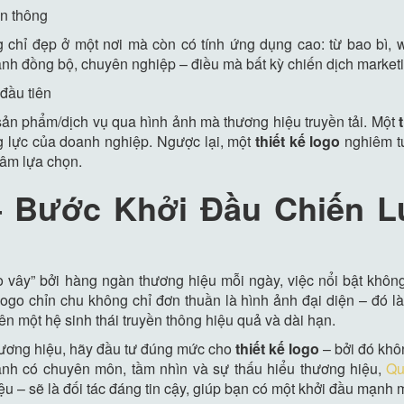
ền thông
 chỉ đẹp ở một nơi mà còn có tính ứng dụng cao: từ bao bì, 
nh đồng bộ, chuyên nghiệp – điều mà bất kỳ chiến dịch market
 đầu tiên
ản phẩm/dịch vụ qua hình ảnh mà thương hiệu truyền tải. Một
g lực của doanh nghiệp. Ngược lại, một
thiết kế logo
nghiêm tú
tâm lựa chọn.
– Bước Khởi Đầu Chiến 
o vây” bởi hàng ngàn thương hiệu mỗi ngày, việc nổi bật không
ogo chỉn chu không chỉ đơn thuần là hình ảnh đại diện – đó là 
ên một hệ sinh thái truyền thông hiệu quả và dài hạn.
hương hiệu, hãy đầu tư đúng mức cho
thiết kế logo
– bởi đó khô
nh có chuyên môn, tầm nhìn và sự thấu hiểu thương hiệu,
Qu
u – sẽ là đối tác đáng tin cậy, giúp bạn có một khởi đầu mạnh