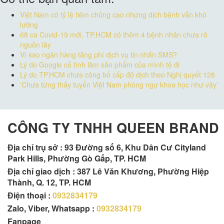
Việt Nam có tỷ lệ tiêm chủng cao nhưng dịch bệnh vẫn khó
lường
68 ca Covid-19 mới, TP.HCM có thêm 4 bệnh nhân chưa rõ
nguồn lây
Vì sao ngân hàng tăng phí dịch vụ tin nhắn SMS?
Lý do Google cố tình làm sản phẩm của mình tệ đi
Lý do TP.HCM chưa công bố cấp độ dịch theo Nghị quyết 128
‘Chưa từng thấy tuyển Việt Nam phòng ngự khoa học như vậy’
CÔNG TY TNHH QUEEN BRAND
Địa chỉ trụ sở :
93 Đường số 6, Khu Dân Cư Cityland
Park Hills, Phường Gò Gấp, TP. HCM
Địa chỉ giao dịch : 387 Lê Văn Khương, Phường Hiệp
Thành, Q. 12, TP. HCM
Điện thoại :
0932834179
Zalo, Viber, Whatsapp :
0932834179
Fanpage