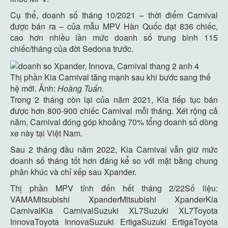
Cụ thể, doanh số tháng 10/2021 – thời điểm Carnival
được bán ra – của mẫu MPV Hàn Quốc đạt 836 chiếc,
cao hơn nhiều lần mức doanh số trung bình 115
chiếc/tháng của đời Sedona trước.
Thị phần Kia Carnival tăng mạnh sau khi bước sang thế
hệ mới. Ảnh:
Hoàng Tuấn.
Trong 2 tháng còn lại của năm 2021, Kia tiếp tục bán
được hơn 800-900 chiếc Carnival mỗi tháng. Xét rộng cả
năm, Carnival đóng góp khoảng 70% tổng doanh số dòng
xe này tại Việt Nam.
Sau 2 tháng đầu năm 2022, Kia Carnival vẫn giữ mức
doanh số tháng tốt hơn đáng kể so với mặt bằng chung
phân khúc và chỉ xếp sau Xpander.
Thị phần MPV tính đến hết tháng 2/22Số liệu:
VAMAMitsubishi XpanderMitsubishi XpanderKia
CarnivalKia CarnivalSuzuki XL7Suzuki XL7Toyota
InnovaToyota InnovaSuzuki ErtigaSuzuki ErtigaToyota