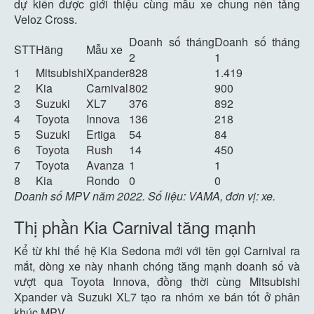
dự kiến được giới thiệu cùng mẫu xe chung nền tảng
Veloz Cross.
Doanh số tháng
Doanh số tháng
STT
Hãng
Mẫu xe
2
1
1
Mitsubishi
Xpander
828
1.419
2
Kia
Carnival
802
900
3
Suzuki
XL7
376
892
4
Toyota
Innova
136
218
5
Suzuki
Ertiga
54
84
6
Toyota
Rush
14
450
7
Toyota
Avanza
1
1
8
Kia
Rondo
0
0
Doanh số MPV năm 2022. Số liệu: VAMA, đơn vị: xe.
Thị phần Kia Carnival tăng mạnh
Kể từ khi thế hệ Kia Sedona mới với tên gọi Carnival ra
mắt, dòng xe này nhanh chóng tăng mạnh doanh số và
vượt qua Toyota Innova, đồng thời cùng Mitsubishi
Xpander và Suzuki XL7 tạo ra nhóm xe bán tốt ở phân
khúc MPV.