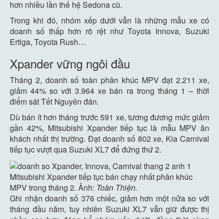
hơn nhiều lần thế hệ Sedona cũ.
Trong khi đó, nhóm xếp dưới vẫn là những mẫu xe có
doanh số thấp hơn rõ rệt như Toyota Innova, Suzuki
Ertiga, Toyota Rush…
Xpander vững ngôi đầu
Tháng 2, doanh số toàn phân khúc MPV đạt 2.211 xe,
giảm 44% so với 3.964 xe bán ra trong tháng 1 – thời
điểm sát Tết Nguyên đán.
Dù bán ít hơn tháng trước 591 xe, tương đương mức giảm
gần 42%, Mitsubishi Xpander tiếp tục là mẫu MPV ăn
khách nhất thị trường. Đạt doanh số 802 xe, Kia Carnival
tiếp tục vượt qua Suzuki XL7 để đứng thứ 2.
Mitsubishi Xpander tiếp tục bán chạy nhất phân khúc
MPV trong tháng 2. Ảnh:
Toàn Thiện.
Ghi nhận doanh số 376 chiếc, giảm hơn một nửa so với
tháng đầu năm, tuy nhiên Suzuki XL7 vẫn giữ được thị