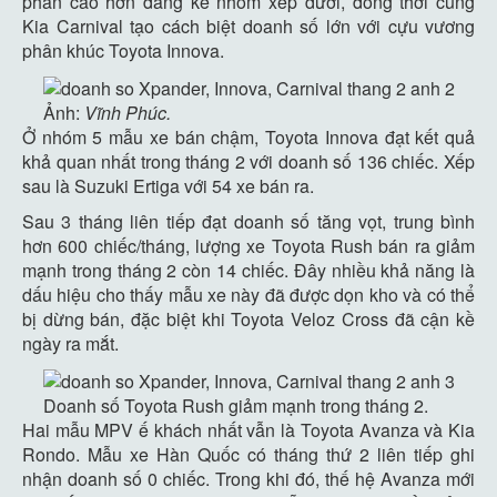
phần cao hơn đáng kể nhóm xếp dưới, đồng thời cùng
Kia Carnival tạo cách biệt doanh số lớn với cựu vương
phân khúc Toyota Innova.
Ảnh:
Vĩnh Phúc.
Ở nhóm 5 mẫu xe bán chậm, Toyota Innova đạt kết quả
khả quan nhất trong tháng 2 với doanh số 136 chiếc. Xếp
sau là Suzuki Ertiga với 54 xe bán ra.
Sau 3 tháng liên tiếp đạt doanh số tăng vọt, trung bình
hơn 600 chiếc/tháng, lượng xe Toyota Rush bán ra giảm
mạnh trong tháng 2 còn 14 chiếc. Đây nhiều khả năng là
dấu hiệu cho thấy mẫu xe này đã được dọn kho và có thể
bị dừng bán, đặc biệt khi Toyota Veloz Cross đã cận kề
ngày ra mắt.
Doanh số Toyota Rush giảm mạnh trong tháng 2.
Hai mẫu MPV ế khách nhất vẫn là Toyota Avanza và Kia
Rondo. Mẫu xe Hàn Quốc có tháng thứ 2 liên tiếp ghi
nhận doanh số 0 chiếc. Trong khi đó, thế hệ Avanza mới