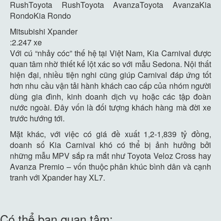
RushToyota RushToyota AvanzaToyota AvanzaKia
RondoKia Rondo
Mitsubishi Xpander
:
2.247 xe
Với cú “nhảy cóc” thế hệ tại Việt Nam, Kia Carnival được
quan tâm nhờ thiết kế lột xác so với mẫu Sedona. Nội thất
hiện đại, nhiều tiện nghi cũng giúp Carnival đáp ứng tốt
hơn nhu cầu vận tải hành khách cao cấp của nhóm người
dùng gia đình, kinh doanh dịch vụ hoặc các tập đoàn
nước ngoài. Đây vốn là đối tượng khách hàng mà đời xe
trước hướng tới.
Mặt khác, với việc có giá đề xuất 1,2-
1,839 tỷ đồng
,
doanh số Kia Carnival khó có thể bị ảnh hưởng bởi
những mẫu MPV sắp ra mắt như Toyota Veloz Cross hay
Avanza Premio – vốn thuộc phân khúc bình dân và cạnh
tranh với Xpander hay XL7.
Có thể bạn quan tâm: