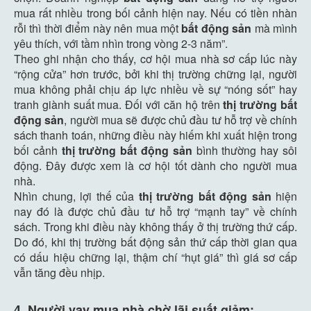
mua rất nhiều trong bối cảnh hiện nay. Nếu có tiền nhàn
rỗi thì thời điểm này nên mua một
bất động sản
mà mình
yêu thích, với tầm nhìn trong vòng 2-3 năm”.
Theo ghi nhận cho thấy, cơ hội mua nhà sơ cấp lúc này
“rộng cửa” hơn trước, bởi khi thị trường chững lại, người
mua không phải chịu áp lực nhiều về sự “nóng sốt” hay
tranh giành suất mua. Đối với căn hộ trên
thị trường bất
động sản
, người mua sẽ được chủ đầu tư hỗ trợ về chính
sách thanh toán, những điều này hiếm khi xuất hiện trong
bối cảnh
thị trường bất động sản
bình thường hay sôi
động. Đây được xem là cơ hội tốt dành cho người mua
nhà.
Nhìn chung, lợi thế của
thị trường bất động sản
hiện
nay đó là được chủ đầu tư hỗ trợ “mạnh tay” về chính
sách. Trong khi điều này không thấy ở thị trường thứ cấp.
Do đó, khi thị trường bất động sản thứ cấp thời gian qua
có dấu hiệu chững lại, thậm chí “hụt giá” thì giá sơ cấp
vẫn tăng đều nhịp.
4. Người vay mua nhà chờ lãi suất giảm: