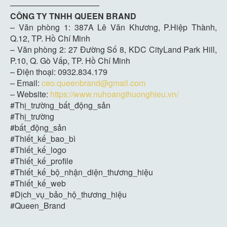
———————————
CÔNG TY TNHH QUEEN BRAND
– Văn phòng 1: 387A Lê Văn Khương, P.Hiệp Thành,
Q.12, TP. Hồ Chí Minh
– Văn phòng 2: 27 Đường Số 8, KDC CityLand Park Hill,
P.10, Q. Gò Vấp, TP. Hồ Chí Minh
– Điện thoại: 0932.834.179
– Email:
ceo.queenbrand@gmail.com
– Website:
https://www.nuhoangthuonghieu.vn/
#Thị_trường_bất_động_sản
#Thị_trường
#bất_động_sản
#Thiết_kế_bao_bì
#Thiết_kế_logo
#Thiết_kế_profile
#Thiết_kế_bộ_nhận_diện_thương_hiệu
#Thiết_kế_web
#Dịch_vụ_bảo_hộ_thương_hiệu
#Queen_Brand