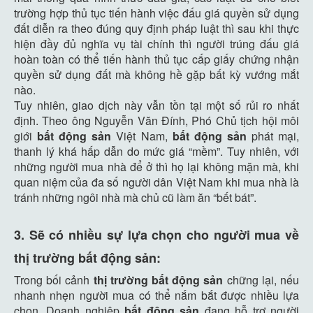
trường hợp thủ tục tiến hành việc đấu giá quyền sử dụng
đất diễn ra theo đúng quy định pháp luật thì sau khi thực
hiện đầy đủ nghĩa vụ tài chính thì người trúng đấu giá
hoàn toàn có thể tiến hành thủ tục cấp giấy chứng nhận
quyền sử dụng đất mà không hề gặp bất kỳ vướng mắt
nào.
Tuy nhiên, giao dịch này vẫn tồn tại một số rủi ro nhất
định. Theo ông Nguyễn Văn Đính, Phó Chủ tịch hội môi
giới
bất động sản
Việt Nam,
bất động sản
phát mại,
thanh lý khá hấp dẫn do mức giá “mềm”. Tuy nhiên, với
những người mua nhà để ở thì họ lại không mặn mà, khi
quan niệm của đa số người dân Việt Nam khi mua nhà là
tránh những ngôi nhà mà chủ cũ làm ăn “bết bát”.
3. Sẽ có nhiều sự lựa chọn cho người mua về
thị trường bất động sản:
Trong bối cảnh
thị trường bất động sản
chững lại, nếu
nhanh nhẹn người mua có thể nắm bắt được nhiều lựa
chọn. Doanh nghiệp
bất động sản
đang hỗ trợ người