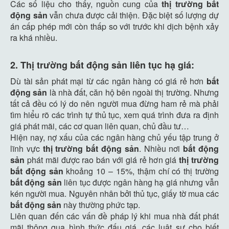
Các số liệu cho thấy, nguồn cung của
thị trường bất
động sản
vẫn chưa được cải thiện. Đặc biệt số lượng dự
án cấp phép mới còn thấp so với trước khi dịch bệnh xảy
ra khá nhiều.
2. Thị trường bất động sản liên tục hạ giá:
Dù tài sản phát mại từ các ngân hàng có giá rẻ hơn
bất
động sản
là nhà đất, căn hộ bên ngoài thị trường. Nhưng
tất cả đều có lý do nên người mua đừng ham rẻ mà phải
tìm hiểu rõ các trình tự thủ tục, xem quá trình đưa ra định
giá phát mãi, các cơ quan liên quan, chủ đầu tư…
Hiện nay, nợ xấu của các ngân hàng chủ yếu tập trung ở
lĩnh vực
thị trường bất động sản
. Nhiều nơi
bất động
sản
phát mãi được rao bán với giá rẻ hơn giá
thị trường
bất động sản
khoảng 10 – 15%, thậm chí có thị trường
bất động sản
liên tục được ngân hàng hạ giá nhưng vẫn
kén người mua. Nguyên nhân bởi thủ tục, giấy tờ mua các
bất động sản
này thường phức tạp.
Liên quan đến các vấn đề pháp lý khi mua nhà đất phát
mãi thông qua hình thức đấu giá, các luật sư cho biết