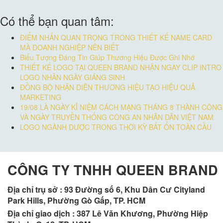
Có thể bạn quan tâm:
ĐIỂM NHẤN QUAN TRỌNG TRONG THIẾT KẾ NAME CARD
MÀ DOANH NGHIỆP NÊN BIẾT
Biểu Tượng Đáng Tin Giúp Thương Hiệu Được Ghi Nhớ
THIẾT KẾ LOGO TẠI QUEEN BRAND NHẬN NGAY CLIP INTRO
LOGO NHÂN NGÀY GIÁNG SINH
ĐỒNG BỘ NHẬN DIỆN THƯƠNG HIỆU TẠO HIỆU QUẢ
MARKETING
19/08 LÀ NGÀY KỈ NIỆM CÁCH MẠNG THÁNG 8 THÀNH CÔNG
VÀ NGÀY TRUYỀN THỐNG CÔNG AN NHÂN DÂN VIỆT NAM
LOGO NGÀNH DƯỢC TRONG THỜI KỲ BẤT ỔN TOÀN CẦU
CÔNG TY TNHH QUEEN BRAND
Địa chỉ trụ sở :
93 Đường số 6, Khu Dân Cư Cityland
Park Hills, Phường Gò Gấp, TP. HCM
Địa chỉ giao dịch : 387 Lê Văn Khương, Phường Hiệp