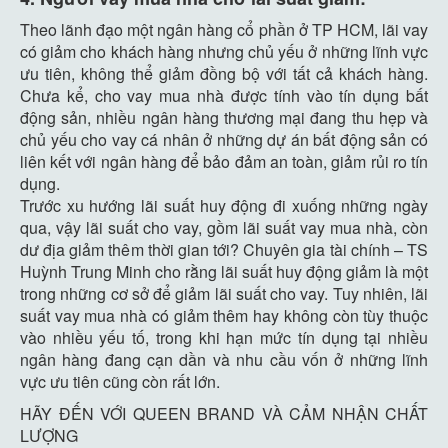
Theo lãnh đạo một ngân hàng cổ phần ở TP HCM, lãi vay
có giảm cho khách hàng nhưng chủ yếu ở những lĩnh vực
ưu tiên, không thể giảm đồng bộ với tất cả khách hàng.
Chưa kể, cho vay mua nhà được tính vào tín dụng bất
động sản, nhiều ngân hàng thương mại đang thu hẹp và
chủ yếu cho vay cá nhân ở những dự án bất động sản có
liên kết với ngân hàng để bảo đảm an toàn, giảm rủi ro tín
dụng.
Trước xu hướng lãi suất huy động đi xuống những ngày
qua, vậy lãi suất cho vay, gồm lãi suất vay mua nhà, còn
dư địa giảm thêm thời gian tới? Chuyên gia tài chính – TS
Huỳnh Trung Minh cho rằng lãi suất huy động giảm là một
trong những cơ sở để giảm lãi suất cho vay. Tuy nhiên, lãi
suất vay mua nhà có giảm thêm hay không còn tùy thuộc
vào nhiều yếu tố, trong khi hạn mức tín dụng tại nhiều
ngân hàng đang cạn dần và nhu cầu vốn ở những lĩnh
vực ưu tiên cũng còn rất lớn.
HÃY ĐẾN VỚI QUEEN BRAND VÀ CẢM NHẬN CHẤT
LƯỢNG