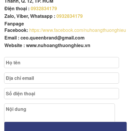
Thành, Q. 12, TP. HCM
Điện thoại :
0932834179
Zalo, Viber, Whatsapp :
0932834179
Fanpage
Facebook:
https://www.facebook.com/nuhoangthuonghieu
Email : ceo.queenbrand@gmail.com
Website : www.nuhoangthuonghieu.vn