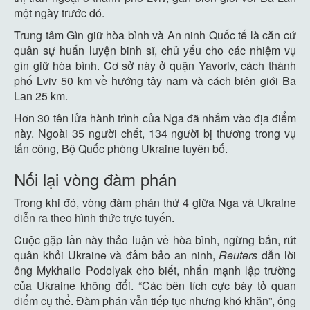
một ngày trước đó.
Trung tâm Gìn giữ hòa bình và An ninh Quốc tế là căn cứ
quân sự huấn luyện binh sĩ, chủ yếu cho các nhiệm vụ
gìn giữ hòa bình. Cơ sở này ở quận Yavoriv, cách thành
phố Lviv 50 km về hướng tây nam và cách biên giới Ba
Lan 25 km.
Hơn 30 tên lửa hành trình của Nga đã nhắm vào địa điểm
này. Ngoài 35 người chết, 134 người bị thương trong vụ
tấn công, Bộ Quốc phòng Ukraine tuyên bố.
Nối lại vòng đàm phán
Trong khi đó, vòng đàm phán thứ 4 giữa Nga và Ukraine
diễn ra theo hình thức trực tuyến.
Cuộc gặp lần này thảo luận về hòa bình, ngừng bắn, rút
quân khỏi Ukraine và đảm bảo an ninh,
Reuters
dẫn lời
ông Mykhailo Podolyak cho biết, nhấn mạnh lập trường
của Ukraine không đổi. “Các bên tích cực bày tỏ quan
điểm cụ thể. Đàm phán vẫn tiếp tục nhưng khó khăn”, ông