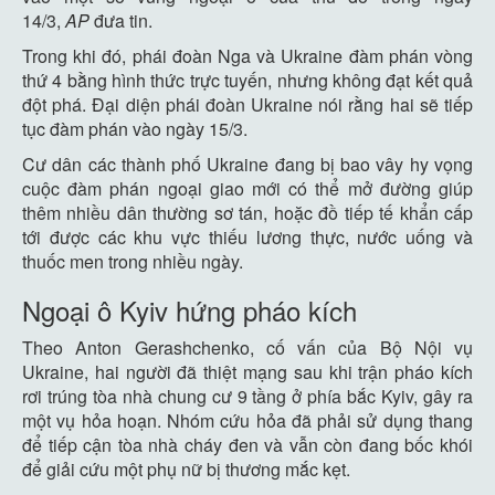
14/3,
AP
đưa tin.
Trong khi đó, phái đoàn Nga và Ukraine đàm phán vòng
thứ 4 bằng hình thức trực tuyến, nhưng không đạt kết quả
đột phá. Đại diện phái đoàn Ukraine nói rằng hai sẽ tiếp
tục đàm phán vào ngày 15/3.
Cư dân các thành phố Ukraine đang bị bao vây hy vọng
cuộc đàm phán ngoại giao mới có thể mở đường giúp
thêm nhiều dân thường sơ tán, hoặc đồ tiếp tế khẩn cấp
tới được các khu vực thiếu lương thực, nước uống và
thuốc men trong nhiều ngày.
Ngoại ô Kyiv hứng pháo kích
Theo Anton Gerashchenko, cố vấn của Bộ Nội vụ
Ukraine, hai người đã thiệt mạng sau khi trận pháo kích
rơi trúng tòa nhà chung cư 9 tầng ở phía bắc Kyiv, gây ra
một vụ hỏa hoạn. Nhóm cứu hỏa đã phải sử dụng thang
để tiếp cận tòa nhà cháy đen và vẫn còn đang bốc khói
để giải cứu một phụ nữ bị thương mắc kẹt.