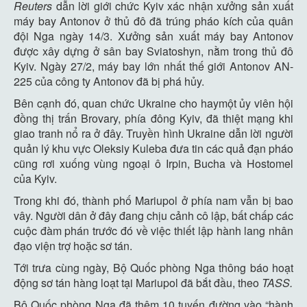
Reuters
dẫn lời giới chức Kyiv xác nhận xưởng sản xuất
máy bay Antonov ở thủ đô đã trúng pháo kích của quân
đội Nga ngày 14/3. Xưởng sản xuất máy bay Antonov
được xây dựng ở sân bay Sviatoshyn, nằm trong thủ đô
Kyiv. Ngày 27/2, máy bay lớn nhất thế giới Antonov AN-
225 của công ty Antonov đã bị phá hủy.
Bên cạnh đó, quan chức Ukraine cho haymột ủy viên hội
đồng thị trấn Brovary, phía đông Kyiv, đã thiệt mạng khi
giao tranh nổ ra ở đây. Truyền hình Ukraine dẫn lời người
quản lý khu vực Oleksiy Kuleba đưa tin các quả đạn pháo
cũng rơi xuống vùng ngoại ô Irpin, Bucha và Hostomel
của Kyiv.
Trong khi đó, thành phố Mariupol ở phía nam vẫn bị bao
vây. Người dân ở đây đang chịu cảnh cô lập, bất chấp các
cuộc đàm phán trước đó về việc thiết lập hành lang nhân
đạo viện trợ hoặc sơ tán.
Tới trưa cùng ngày, Bộ Quốc phòng Nga thông báo hoạt
động sơ tán hàng loạt tại Mariupol đã bắt đầu, theo
TASS.
Bộ Quốc phòng Nga đã thêm 10 tuyến đường vào “hành