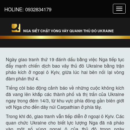
HOLINE:
0932834179
Toggl
navig
NGA SIẾT CHẶT VÒNG VÂY QUANH THỦ ĐÔ UKRAINE
Ngày giao tranh thứ 19 đánh dấu bằng việc Nga tiếp tục
đẩy mạnh chiến dịch bao vây thủ đô Ukraine bằng trận
pháo kích ở ngoại ô Kyiv, giữa lúc hai bên nối lại vòng
đàm phán thứ 4.
Tiếng còi báo động cảnh báo về những cuộc không kích
đã vang lên khắp các thành phố và thị trấn của Ukraine
ngay trong đêm 14/3, từ khu vực phía đông gần biên giới
với Nga cho đến dãy núi Carpathian ở phía tây.
Trong khi đó, giao tranh vẫn tiếp diễn ở ngoại ô Kyiv. Các
quan chức Ukraine cho biết lực lượng Nga đã nã pháo
vào một số vùng ngoại ô của thủ đô trong ngày