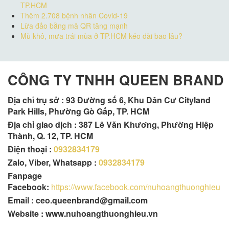
TP.HCM
Thêm 2.708 bệnh nhân Covid-19
Lừa đảo bằng mã QR tăng mạnh
Mù khô, mưa trái mùa ở TP.HCM kéo dài bao lâu?
CÔNG TY TNHH QUEEN BRAND
Địa chỉ trụ sở :
93 Đường số 6, Khu Dân Cư Cityland
Park Hills, Phường Gò Gấp, TP. HCM
Địa chỉ giao dịch : 387 Lê Văn Khương, Phường Hiệp
Thành, Q. 12, TP. HCM
Điện thoại :
0932834179
Zalo, Viber, Whatsapp :
0932834179
Fanpage
Facebook:
https://www.facebook.com/nuhoangthuonghieu
Email : ceo.queenbrand@gmail.com
Website : www.nuhoangthuonghieu.vn