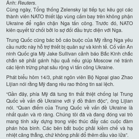
Ảnh:
Reuters
.
Cùng ngày, Tổng thống Zelensky lại tiếp tục kêu gọi các
thành viên NATO thiết lập vùng cấm bay trên không phận
Ukraine để ngăn chặn Nga tấn công. Trước đó, NATO
kiên quyết từ chối bởi lo sợ đối đầu trực diện với Nga.
Trung Quốc cũng bác bỏ cáo buộc của Mỹ rằng Nga yêu
cầu nước này hỗ trợ thiết bị quân sự và kinh tế. Cố vấn An
ninh Quốc gia Mỹ Jake Sullivan cảnh báo Bắc Kinh chắc
chắn sẽ phải gánh hậu quả nếu giúp Moscow né tránh
các lệnh trừng phạt sâu rộng vì tấn công Ukraine.
Phát biểu hôm 14/3, phát ngôn viên Bộ Ngoại giao Zhao
Lijian nói rằng Mỹ đang rêu rao thông tin sai lệch.
“Gần đây, phía Mỹ đã tung tin thất thiệt chống lại Trung
Quốc về vấn đề Ukraine với ý đồ thâm độc”, ông Lijian
nói. “Quan điểm của Trung Quốc về vấn đề Ukraine là
nhất quán và rõ ràng. Chúng tôi đã và đang đóng vai trò
mang tính xây dựng trong việc thúc đẩy các cuộc đàm
phán hòa bình. Các bên bắt buộc phải kiềm chế và hạ
nhiệt căng thẳng, chứ không phải đổ thêm dầu vào lửa”.