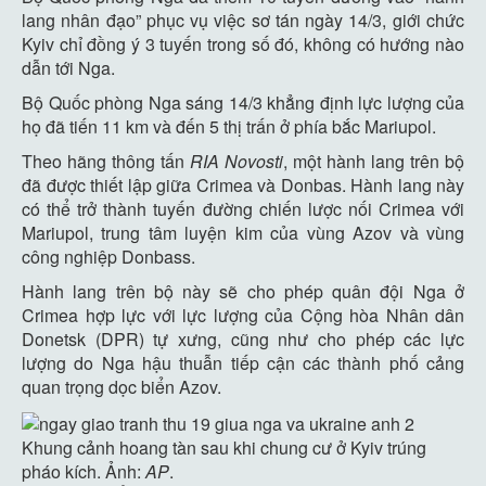
lang nhân đạo” phục vụ việc sơ tán ngày 14/3, giới chức
Kyiv chỉ đồng ý 3 tuyến trong số đó, không có hướng nào
dẫn tới Nga.
Bộ Quốc phòng Nga sáng 14/3 khẳng định lực lượng của
họ đã tiến 11 km và đến 5 thị trấn ở phía bắc Mariupol.
Theo hãng thông tấn
RIA Novosti
, một hành lang trên bộ
đã được thiết lập giữa Crimea và Donbas. Hành lang này
có thể trở thành tuyến đường chiến lược nối Crimea với
Mariupol, trung tâm luyện kim của vùng Azov và vùng
công nghiệp Donbass.
Hành lang trên bộ này sẽ cho phép quân đội Nga ở
Crimea hợp lực với lực lượng của Cộng hòa Nhân dân
Donetsk (DPR) tự xưng, cũng như cho phép các lực
lượng do Nga hậu thuẫn tiếp cận các thành phố cảng
quan trọng dọc biển Azov.
Khung cảnh hoang tàn sau khi chung cư ở Kyiv trúng
pháo kích. Ảnh:
AP
.