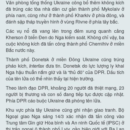
Văn phòng tổng thống Ukraine công bố thêm không kích
đã trúng các tòa nhà dân cư gần thành phố Mykolaiv ở
phía nam, cũng như ở thành phố Kharkiv ở phía đông, và
đánh sập tháp truyền hình ở vùng Rivne ở phía tây bắc.
Các vụ nổ đã vang lên trong đêm xung quanh cảng
Kherson ở biển Đen do Nga kiểm soát. Không chỉ vậy, ba
cuộc không kích đã tấn công thành phố Chernihiv ở miền
Bắc nước này.
Thành phố Donetsk ở miền Đông Ukraine cũng trúng
pháo kích,
Interfax
đưa tin. Donetsk do lực lượng ly khai
Nga hậu thuẫn nắm giữ và là “thủ đô” của DPR. Dấu tích
của tên lửa có thể nhìn thấy tại hiện trường.
Theo lãnh đạo DPR, khoảng 20 người đã thiệt mạng, 23
người bị thương và con số đang tiếp tục được cập nhật.
Phía DPR cáo buộc Ukraine đã phóng tên lửa.
Khu vực phía tây Ukraine cũng ghi nhận giao tranh. Bộ
Ngoại giao Nga sáng 14/3 xác nhận đã tấn công vào
Trung tâm Gìn giữ Hòa bình và An ninh Quốc tế (IPSC) ở
thị trấn ngoại ô thành phố Lviv, gần biên giới với Ba Lan