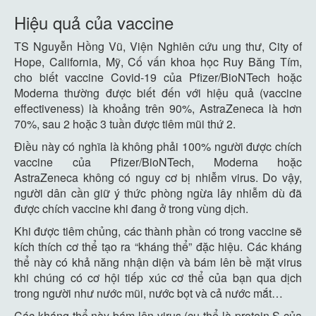
Hiệu quả của vaccine
TS Nguyễn Hồng Vũ, Viện Nghiên cứu ung thư, City of
Hope, California, Mỹ, Cố vấn khoa học Ruy Băng Tím,
cho biết vaccine Covid-19 của Pfizer/BioNTech hoặc
Moderna thường được biết đến với hiệu quả (vaccine
effectiveness) là khoảng trên 90%, AstraZeneca là hơn
70%, sau 2 hoặc 3 tuần được tiêm mũi thứ 2.
Điều này có nghĩa là không phải 100% người được chích
vaccine của Pfizer/BioNTech, Moderna hoặc
AstraZeneca không có nguy cơ bị nhiễm virus. Do vậy,
người dân cần giữ ý thức phòng ngừa lây nhiễm dù đã
được chích vaccine khi đang ở trong vùng dịch.
Khi được tiêm chủng, các thành phần có trong vaccine sẽ
kích thích cơ thể tạo ra “kháng thể” đặc hiệu. Các kháng
thể này có khả năng nhận diện và bám lên bề mặt virus
khi chúng có cơ hội tiếp xúc cơ thể của bạn qua dịch
trong người như nước mũi, nước bọt và cả nước mắt…
Các kháng thể này bám lên virus (cụ thể là protein S của