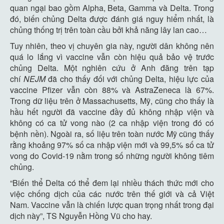
quan ngại bao gồm Alpha, Beta, Gamma và Delta. Trong
đó, biến chủng Delta được đánh giá nguy hiểm nhất, là
chủng thống trị trên toàn cầu bởi khả năng lây lan cao…
Tuy nhiên, theo vị chuyên gia này, người dân không nên
quá lo lắng vì vaccine vẫn còn hiệu quả bảo vệ trước
chủng Delta. Một nghiên cứu ở Anh đăng trên tạp
chí
NEJM
đã cho thấy đối với chủng Delta, hiệu lực của
vaccine Pfizer vẫn còn 88% và AstraZeneca là 67%.
Trong dữ liệu trên ở Massachusetts, Mỹ, cũng cho thấy là
hầu hết người đã vaccine đầy đủ không nhập viện và
không có ca tử vong nào (2 ca nhập viện trong đó có
bệnh nền). Ngoài ra, số liệu trên toàn nước Mỹ cũng thấy
rằng khoảng 97% số ca nhập viện mới và 99,5% số ca tử
vong do Covid-19 nằm trong số những người không tiêm
chủng.
“Biến thể Delta có thể đem lại nhiều thách thức mới cho
việc chống dịch của các nước trên thế giới và cả Việt
Nam. Vaccine vẫn là chiến lược quan trọng nhất trong đại
dịch này”, TS Nguyễn Hồng Vũ cho hay.