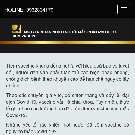
HOLINE:
0932834179
Toggl
navig
NGUYÊN NHÂN NHIỀU NGƯỜI MẮC COVID-19 DÙ ĐÃ
TIÊM VACCINE
Tiêm vaccine không đồng nghĩa với hiệu quả bảo vệ tuyệt
đối, người dân vẫn phải tuân thủ các biện pháp phòng,
chống dịch bệnh theo khuyến cáo để hạn chế nguy cơ lây
nhiễm.
Theo các chuyên gia y tế, để chiến thắng và đẩy lùi đại
dịch Covid-19, vaccine vẫn là chìa khóa. Tuy nhiên, thực
tế ghi nhận các trường hợp đã được tiêm vaccine vẫn mắc
Covid-19.
Những yếu tố nào khiến một người đã tiêm vaccine có
nguy cơ mắc Covid-19?