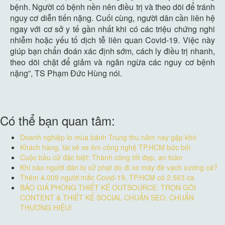
bệnh. Người có bệnh nền nên điều trị và theo dõi để tránh
nguy cơ diễn tiến nặng. Cuối cùng, người dân cần liên hệ
ngay với cơ sở y tế gần nhất khi có các triệu chứng nghi
nhiễm hoặc yếu tố dịch tễ liên quan Covid-19. Việc này
giúp bạn chẩn đoán xác định sớm, cách ly điều trị nhanh,
theo dõi chặt để giảm và ngăn ngừa các nguy cơ bệnh
nặng”, TS Phạm Đức Hùng nói.
Có thể bạn quan tâm:
Doanh nghiệp lo mùa bánh Trung thu năm nay gặp khó
Khách hàng, tài xế xe ôm công nghệ TP.HCM bức bối
Cuộc bầu cử đặc biệt: Thành công tốt đẹp, an toàn
Khi nào người dân bị xử phạt do đi xe máy đè vạch xương cá?
Thêm 4.009 người mắc Covid-19, TP.HCM có 2.563 ca
BÁO GIÁ PHÒNG THIẾT KẾ OUTSOURCE: TRỌN GÓI
CONTENT & THIẾT KẾ SOCIAL CHUẨN SEO, CHUẨN
THƯƠNG HIỆU!