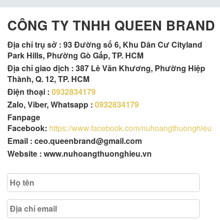
CÔNG TY TNHH QUEEN BRAND
Địa chỉ trụ sở :
93 Đường số 6, Khu Dân Cư Cityland
Park Hills, Phường Gò Gấp, TP. HCM
Địa chỉ giao dịch : 387 Lê Văn Khương, Phường Hiệp
Thành, Q. 12, TP. HCM
Điện thoại :
0932834179
Zalo, Viber, Whatsapp :
0932834179
Fanpage
Facebook:
https://www.facebook.com/nuhoangthuonghieu
Email : ceo.queenbrand@gmail.com
Website : www.nuhoangthuonghieu.vn