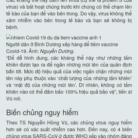
virus) và bất hoạt chúng trước khi chúng có thể chạm lên
tế bào của bạn để vào bên trong. Do vậy, virus không thể
xâm nhiễm vào bên trong tế bào và bạn sẽ không bị
bệnh.
Người dân ở Bình Dương xếp hàng để tiêm vaccine
Covid-19. Ảnh:
Nguyễn Dương.
“Để dễ hình dung, các kháng thể này như những tấm
khiên được tạo ra để ngăn những mũi tên của quân địch
bắn tới. Mức độ hiệu quả của việc ngăn chặn những mũi
tên này phụ thuộc vào ‘chất lượng của những tấm khiên’
và ‘mật độ của những mũi tên’. Dĩ nhiên, không có tấm
khiên nào có thể đảm bảo 100% hiệu quả bảo vệ”, tiến sĩ
Vũ nói.
Biến chủng nguy hiểm
Theo TS Nguyễn Hồng Vũ, các chủng virus nguy hiểm
hơn sẽ có xác suất nhiễm cao hơn. Đến nay, có 4 biến
chủng virus SARS-CoV-2 được WHO xếp vào nhóm đáng