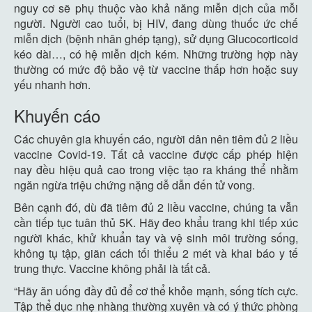
nguy cơ sẽ phụ thuộc vào khả năng miễn dịch của mỗi
người. Người cao tuổi, bị HIV, đang dùng thuốc ức chế
miễn dịch (bệnh nhân ghép tạng), sử dụng Glucocorticoid
kéo dài…, có hệ miễn dịch kém. Những trường hợp này
thường có mức độ bảo vệ từ vaccine thấp hơn hoặc suy
yếu nhanh hơn.
Khuyến cáo
Các chuyên gia khuyến cáo, người dân nên tiêm đủ 2 liều
vaccine Covid-19. Tất cả vaccine được cấp phép hiện
nay đều hiệu quả cao trong việc tạo ra kháng thể nhằm
ngăn ngừa triệu chứng nặng dễ dẫn đến tử vong.
Bên cạnh đó, dù đã tiêm đủ 2 liều vaccine, chúng ta vẫn
cần tiếp tục tuân thủ 5K. Hãy đeo khẩu trang khi tiếp xúc
người khác, khử khuẩn tay và vệ sinh môi trường sống,
không tụ tập, giãn cách tối thiểu 2 mét và khai báo y tế
trung thực. Vaccine không phải là tất cả.
“Hãy ăn uống đầy đủ để cơ thể khỏe mạnh, sống tích cực.
Tập thể dục nhẹ nhàng thường xuyên và có ý thức phòng