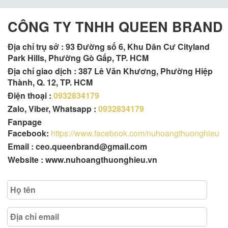
CÔNG TY TNHH QUEEN BRAND
Địa chỉ trụ sở :
93 Đường số 6, Khu Dân Cư Cityland
Park Hills, Phường Gò Gấp, TP. HCM
Địa chỉ giao dịch : 387 Lê Văn Khương, Phường Hiệp
Thành, Q. 12, TP. HCM
Điện thoại :
0932834179
Zalo, Viber, Whatsapp :
0932834179
Fanpage
Facebook:
https://www.facebook.com/nuhoangthuonghieu
Email : ceo.queenbrand@gmail.com
Website : www.nuhoangthuonghieu.vn