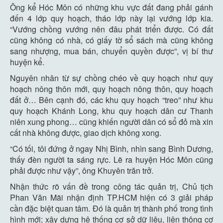
Ông kể Hóc Môn có những khu vực đất đang phải gánh
đến 4 lớp quy hoạch, tháo lớp này lại vướng lớp kia.
“Vướng chồng vướng nên đâu phát triển được. Có đất
cũng không có nhà, có giấy tờ sổ sách mà cũng không
sang nhượng, mua bán, chuyển quyền được”, vị bí thư
huyện kể.
Nguyên nhân từ sự chồng chéo về quy hoạch như quy
hoạch nông thôn mới, quy hoạch nông thôn, quy hoạch
đất ở… Bên cạnh đó, các khu quy hoạch “treo” như khu
quy hoạch Khánh Long, khu quy hoạch dân cư Thanh
niên xung phong… cũng khiến người dân có sổ đỏ mà xin
cất nhà không được, giao dịch không xong.
“Có tối, tôi đứng ở ngay Nhị Bình, nhìn sang Bình Dương,
thấy đèn người ta sáng rực. Lẽ ra huyện Hóc Môn cũng
phải được như vậy”, ông Khuyên trăn trở.
Nhận thức rõ vấn đề trong công tác quản trị, Chủ tịch
Phan Văn Mãi nhận định TP.HCM hiện có 3 giải pháp
cần đặc biệt quan tâm. Đó là quản trị thành phố trong tình
hình mới; xây dựng hệ thống cơ sở dữ liệu, liên thông cơ