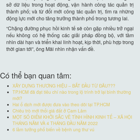
sở dữ liệu trong hoạt động, vận hành công tác quản trị
thành phố; và từ đổi mới công tác quản trị, tìm ra những
động lực mới cho tăng trưởng thành phố trong tương lai.
“Chặng đường phục hồi kinh tế sẽ còn gặp nhiều trở ngại
nếu không có hệ thống các giải pháp đồng bộ, với tầm
nhìn dài hạn và triển khai linh hoạt, kịp thời, phù hợp trong
thời gian tới”, ông Mãi nhìn nhận vấn đề.
Có thể bạn quan tâm:
XÂY DỰNG THƯƠNG HIỆU – BẮT ĐẦU TỪ ĐÂU???
TP.HCM đã đạt tiêu chí nào trong lộ trình trở lại bình thường
mới?
Hai ổ dịch mới được đưa vào theo dõi tại TP.HCM
Chiêu trò mới thổi giá đất ở Cam Lâm
MỘT SỐ ĐIỂM KHỞI SẮC VỀ TÌNH HÌNH KINH TẾ – XÃ HỘI
THÁNG NĂM VÀ 4 THÁNG ĐẦU NĂM 2022
6 lầm tưởng phổ biến về bệnh ung thư vú