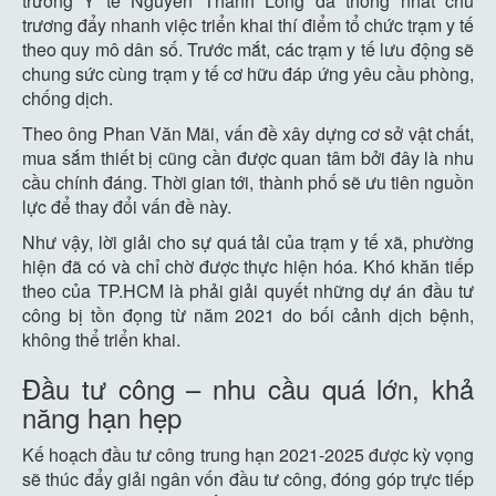
trưởng Y tế Nguyễn Thanh Long đã thống nhất chủ
trương đẩy nhanh việc triển khai thí điểm tổ chức trạm y tế
theo quy mô dân số. Trước mắt, các trạm y tế lưu động sẽ
chung sức cùng trạm y tế cơ hữu đáp ứng yêu cầu phòng,
chống dịch.
Theo ông Phan Văn Mãi, vấn đề xây dựng cơ sở vật chất,
mua sắm thiết bị cũng cần được quan tâm bởi đây là nhu
cầu chính đáng. Thời gian tới, thành phố sẽ ưu tiên nguồn
lực để thay đổi vấn đề này.
Như vậy, lời giải cho sự quá tải của trạm y tế xã, phường
hiện đã có và chỉ chờ được thực hiện hóa. Khó khăn tiếp
theo của TP.HCM là phải giải quyết những dự án đầu tư
công bị tồn đọng từ năm 2021 do bối cảnh dịch bệnh,
không thể triển khai.
Đầu tư công – nhu cầu quá lớn, khả
năng hạn hẹp
Kế hoạch đầu tư công trung hạn 2021-2025 được kỳ vọng
sẽ thúc đẩy giải ngân vốn đầu tư công, đóng góp trực tiếp