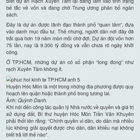
biết dự án Rạch Xuyên Tâm lại đang lâm vào tình trạng
bế tắc về vốn và đang chờ Trung ương phân bổ ngân
sách.
Đây là dự án được lãnh đạo thành phố “quan tâm”, đưa
vào danh mục đầu tư. Thế nhưng, người dân nơi đây đã
trải qua hơn 19 năm mòn mỏi chờ đợi. Dự án đội vốn hơn
75 lần, nay là
9.300 tỷ đồng
và vẫn chưa rõ ngày khởi
công.
Ở TP.HCM, những dự án có số phận “long đong” như
rạch Xuyên Tâm không ít.
Huyện Hóc Môn là một trong những địa phương được quy
hoạch lên quận hoặc thành phố trong tương lai.
Ảnh:
Quỳnh Danh.
Khi nói đến công tác quản lý Nhà nước về quyền và giá trị
sử dụng đất, Bí thư huyện Hóc Môn Trần Văn Khuyên
phải thốt lên rằng: “Chính quyền vì dân, do dân mà nhiều
lúc không giải quyết được cho dân, dân khiếu nại không
biết trả lời thế nào”.