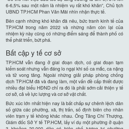
6-6,5% sau một năm là nhiệm vụ rất khó khăn”, Chủ tịch
UBND TP.HCM Phan Văn Mãi nhìn nhận thực tế.
Bên cạnh những khó khăn đã nêu, bức tranh kinh tế của
TP.HCM trong năm 2022 và những năm còn lại của
nhiệm kỳ này cũng có những điểm sáng để thành phố có
thể phát triển, bứt phá.
Bất cập y tế cơ sở
TP.HCM vẫn đang ở giai đoạn dịch, có giai đoạn tạm
kiểm soát nhưng vẫn đáng lo ngại khi số ca mắc, ca nặng
và tử vong tăng. Ngoài những giải pháp phòng chống
dịch TP.HCM đã và đang làm, một vấn đề cấp thiết được
nhiều đại biểu HĐND chỉ ra đó là phải sớm cải thiện y tế
cơ sở, cả về lực lượng và cơ sở vật chất.
Bức xúc lớn nhất hiện nay là bất chấp sự chênh lệch dân
số giữa các phường, xã, thị trấn, số định biên cho nhân
viên trạm y tế không khác nhau. Ông Tăng Chí Thượng,
Giám đốc Sở Y tế TP.HCM, lấy ví dụ một phường ở quận
3 khoảng 20.000 dân có biên chế tương tự phường