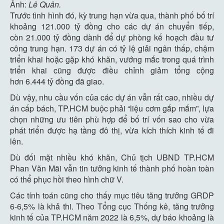
Ảnh:
Lê Quân.
Trước tình hình đó, kỳ trung hạn vừa qua, thành phố bố trí
khoảng
121.000 tỷ đồng
cho các dự án chuyển tiếp,
còn
21.000 tỷ đồng
dành để dự phòng kế hoạch đầu tư
công trung hạn. 173 dự án có tỷ lệ giải ngân thấp, chậm
triển khai hoặc gặp khó khăn, vướng mắc trong quá trình
triển khai cũng được điều chỉnh giảm tổng cộng
hơn
6.444 tỷ đồng
đã giao.
Dù vậy, nhu cầu vốn của các dự án vẫn rất cao, nhiều dự
án cấp bách, TP.HCM buộc phải “liệu cơm gắp mắm”, lựa
chọn những ưu tiên phù hợp để bố trí vốn sao cho vừa
phát triển được hạ tầng đô thị, vừa kích thích kinh tế đi
lên.
Dù đối mặt nhiều khó khăn, Chủ tịch UBND TP.HCM
Phan Văn Mãi vẫn tin tưởng kinh tế thành phố hoàn toàn
có thể phục hồi theo hình chữ V.
Các tính toán cũng cho thấy mục tiêu tăng trưởng GRDP
6-6,5% là khả thi. Theo Tổng cục Thống kê, tăng trưởng
kinh tế của TP.HCM năm 2022 là 6,5%, dự báo khoảng là