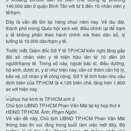
140.000 dân ở quận Bình Tân với từ 5 đến 10 nhân viên y
tế/trạm.
Đây là vấn đề tồn tại hàng chục năm nay. Về lâu dài,
thành phố mong Quốc hội xem xét, điều chỉnh lại để trạm
y tế không phân theo hành chính mà theo dân số, lý
tưởng là 10.000 dân/trạm y tế.
Trước mắt, Giám đốc Sở Y tế TP.HCM kiến nghị tăng gấp
đôi số nhân viên y tế hiện hữu lên từ 10 đến 20
người/trạmy tế. Trong số này, ngoài bác sĩ, điều dưỡng,
hộ sinh, dược sĩ, y sĩ như hiện nay, cần có thêm cần hộ lý,
bảo vệ, cử nhân y tế công cộng. Sở Y tế tính toán nhu cầu
định biên của TP.HCM là 4.126 biên chế, tăng hơn 1.800
so với hiện nay.
Chủ tịch UBND TP.HCM Phan Văn Mãi tại kỳ họp thứ 4
HĐND TP.HCM. Ảnh:
Phạm Ngôn.
Về vấn đề này, Chủ tịch UBND TP.HCM Phan Văn Mãi
thông báo tin vui rằng trong buổi làm việc mới đây, Bộ