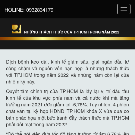
HOLINE:
0932834179
Toggl
navig
NHỮNG THÁCH THỨC CỦA TP.HCM TRONG NĂM 2022
Dịch bệnh kéo dài, kinh tế giảm sâu, giải ngân đầu tư
công chậm và nguồn vốn hạn hẹp là những thách thức
với TP.HCM trong năm 2022 và những năm còn lại của
nhiệm kỳ này.
Quyết tâm chính trị của TP.HCM là lấy lại vị trí đầu tàu
kinh tế của khu vực phía nam và cả nước khi mà tăng
trưởng năm 2021 ước giảm tới -6,78%. Tuy nhiên, 4 phiên
chất vấn tại kỳ họp HĐND TP.HCM khóa X vừa qua cơ
bản phác họa một bức tranh đầy thách thức mà TP.HCM
phải đối mặt trong năm 2022.
“Có thể nói việc đưa tốc độ tăng trưởng từ âm 6,78% lên