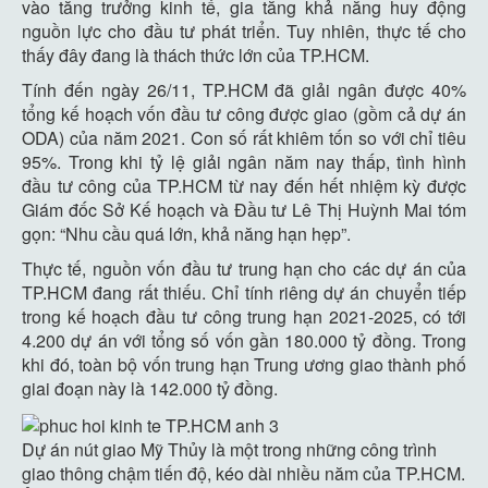
vào tăng trưởng kinh tế, gia tăng khả năng huy động
nguồn lực cho đầu tư phát triển. Tuy nhiên, thực tế cho
thấy đây đang là thách thức lớn của TP.HCM.
Tính đến ngày 26/11, TP.HCM đã giải ngân được 40%
tổng kế hoạch vốn đầu tư công được giao (gồm cả dự án
ODA) của năm 2021. Con số rất khiêm tốn so với chỉ tiêu
95%. Trong khi tỷ lệ giải ngân năm nay thấp, tình hình
đầu tư công của TP.HCM từ nay đến hết nhiệm kỳ được
Giám đốc Sở Kế hoạch và Đầu tư Lê Thị Huỳnh Mai tóm
gọn: “Nhu cầu quá lớn, khả năng hạn hẹp”.
Thực tế, nguồn vốn đầu tư trung hạn cho các dự án của
TP.HCM đang rất thiếu. Chỉ tính riêng dự án chuyển tiếp
trong kế hoạch đầu tư công trung hạn 2021-2025, có tới
4.200 dự án với tổng số vốn gần
180.000 tỷ đồng
. Trong
khi đó, toàn bộ vốn trung hạn Trung ương giao thành phố
giai đoạn này là
142.000 tỷ đồng
.
Dự án nút giao Mỹ Thủy là một trong những công trình
giao thông chậm tiến độ, kéo dài nhiều năm của TP.HCM.