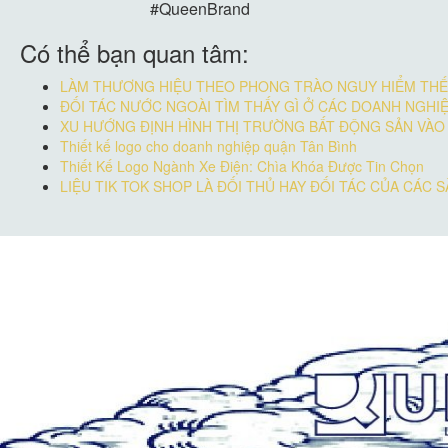
#QueenBrand
Có thể bạn quan tâm:
LÀM THƯƠNG HIỆU THEO PHONG TRÀO NGUY HIỂM THẾ 
ĐỐI TÁC NƯỚC NGOÀI TÌM THẤY GÌ Ở CÁC DOANH NGHI
XU HƯỚNG ĐỊNH HÌNH THỊ TRƯỜNG BẤT ĐỘNG SẢN VÀO
Thiết kế logo cho doanh nghiệp quận Tân Bình
Thiết Kế Logo Ngành Xe Điện: Chìa Khóa Được Tin Chọn
LIỆU TIK TOK SHOP LÀ ĐỐI THỦ HAY ĐỐI TÁC CỦA CÁC 