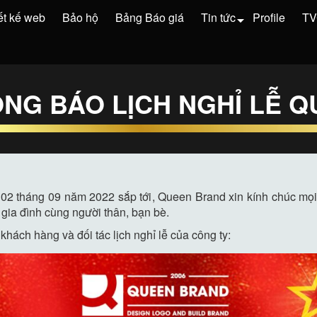
ết kế web
Bảo hộ
Bảng Báo giá
Tin tức
Profile
T
G BÁO LỊCH NGHỈ LỄ QU
2 tháng 09 năm 2022 sắp tới, Queen Brand xin kính chúc mọi
n gia đình cùng người thân, bạn bè.
ách hàng và đối tác lịch nghỉ lễ của công ty: