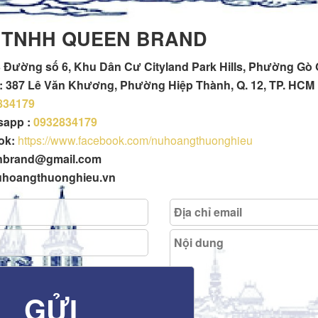
 TNHH QUEEN BRAND
 Đường số 6, Khu Dân Cư Cityland Park Hills, Phường Gò
h : 387 Lê Văn Khương, Phường Hiệp Thành, Q. 12, TP. HCM
834179
tsapp :
0932834179
ok:
https://www.facebook.com/nuhoangthuonghieu
enbrand@gmail.com
uhoangthuonghieu.vn