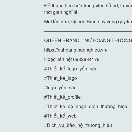
Để thuận tiện hơn trong việc hỗ trợ, tư v
thời gian nghỉ lễ.
Một lần nữa, Queen Brand hy vọng quý khá
——————————————————
QUEEN BRAND – NỮ HOÀNG THƯƠNG
https://nuhoangthuonghieu.vn/
Hoặc liên hệ: 0932834179
#Thiết_kế_logo_yến_sào
#Thiết_kế_logo
#logo_yến_sào
#Thiết_kế_profile
#Thiết_kế_bộ_nhận_diện_thương_hiệu
#Thiết_kế_web
#Dịch_vụ_bảo_hộ_thương_hiệu