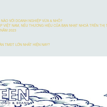
NÀO VỚI DOANH NGHIỆP VỪA & NHỎ?
ỆP VIỆT NAM, NẾU THƯƠNG HIỆU CỦA BẠN NHẠT NHOÀ TRÊN THỊ
 NĂM 2023
SÀN TMĐT LỚN NHẤT HIỆN NAY?