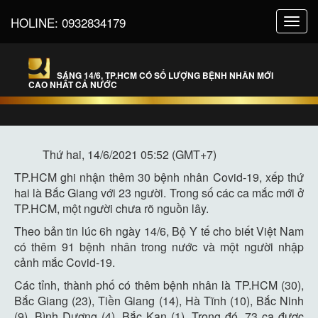
HOLINE:
0932834179
Toggl
navig
SÁNG 14/6, TP.HCM CÓ SỐ LƯỢNG BỆNH NHÂN MỚI
CAO NHẤT CẢ NƯỚC
Thứ hai, 14/6/2021 05:52 (GMT+7)
TP.HCM ghi nhận thêm 30 bệnh nhân Covid-19, xếp thứ
hai là Bắc Giang với 23 người. Trong số các ca mắc mới ở
TP.HCM, một người chưa rõ nguồn lây.
Theo bản tin lúc 6h ngày 14/6, Bộ Y tế cho biết Việt Nam
có thêm 91 bệnh nhân trong nước và một người nhập
cảnh mắc Covid-19.
Các tỉnh, thành phố có thêm bệnh nhân là TP.HCM (30),
Bắc Giang (23), Tiền Giang (14), Hà Tĩnh (10), Bắc Ninh
(9), Bình Dương (4), Bắc Kạn (1). Trong đó, 73 ca được