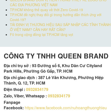
CÁC ĐỊA PHƯƠNG VIỆT NAM
TP.HCM không thể quay về thời Zero Covid-19
TP.HCM đề nghị thay đổi gì trong hướng dẫn thích ứng với
Covid-19?
TÁI ĐỊNH VỊ THƯƠNG HIỆU SAU SÁP NHẬP CÁC TỈNH THÀNH
Ở VIỆT NAM? CẦN HAY RẤT CẦN?
F0 trong cộng đồng tại TP.HCM tăng vọt
CÔNG TY TNHH QUEEN BRAND
Địa chỉ trụ sở :
93 Đường số 6, Khu Dân Cư Cityland
Park Hills, Phường Gò Gấp, TP. HCM
Địa chỉ giao dịch : 387 Lê Văn Khương, Phường Hiệp
Thành, Q. 12, TP. HCM
Điện thoại :
0932834179
Zalo, Viber, Whatsapp :
0932834179
Fanpage
Facebook:
https://www.facebook.com/nuhoangthuonghieu