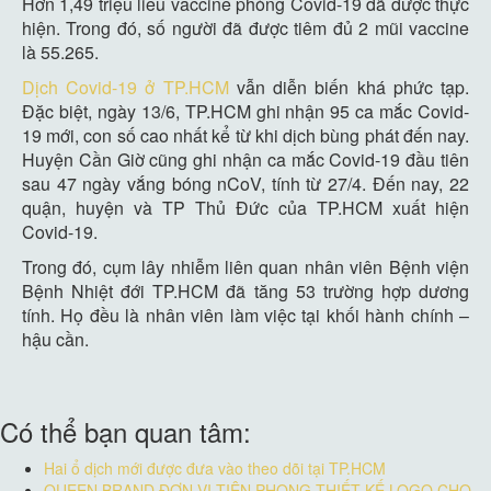
Hơn 1,49 triệu liều vaccine phòng Covid-19 đã được thực
hiện. Trong đó, số người đã được tiêm đủ 2 mũi vaccine
là 55.265.
Dịch Covid-19 ở TP.HCM
vẫn diễn biến khá phức tạp.
Đặc biệt, ngày 13/6, TP.HCM ghi nhận 95 ca mắc Covid-
19 mới, con số cao nhất kể từ khi dịch bùng phát đến nay.
Huyện Cần Giờ cũng ghi nhận ca mắc Covid-19 đầu tiên
sau 47 ngày vắng bóng nCoV, tính từ 27/4. Đến nay, 22
quận, huyện và TP Thủ Đức của TP.HCM xuất hiện
Covid-19.
Trong đó, cụm lây nhiễm liên quan nhân viên Bệnh viện
Bệnh Nhiệt đới TP.HCM đã tăng 53 trường hợp dương
tính. Họ đều là nhân viên làm việc tại khối hành chính –
hậu cần.
Có thể bạn quan tâm:
Hai ổ dịch mới được đưa vào theo dõi tại TP.HCM
QUEEN BRAND ĐƠN VỊ TIÊN PHONG THIẾT KẾ LOGO CHO