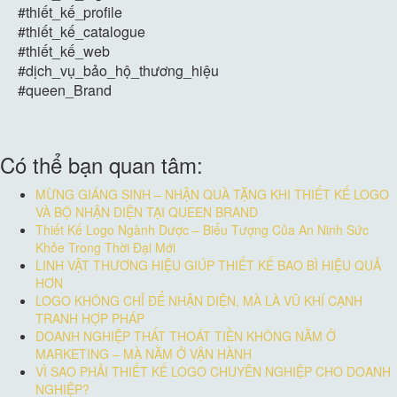
#thiết_kế_profile
#thiết_kế_catalogue
#thiết_kế_web
#dịch_vụ_bảo_hộ_thương_hiệu
#queen_Brand
Có thể bạn quan tâm:
MỪNG GIÁNG SINH – NHẬN QUÀ TẶNG KHI THIẾT KẾ LOGO
VÀ BỘ NHẬN DIỆN TẠI QUEEN BRAND
Thiết Kế Logo Ngành Dược – Biểu Tượng Của An Ninh Sức
Khỏe Trong Thời Đại Mới
LINH VẬT THƯƠNG HIỆU GIÚP THIẾT KẾ BAO BÌ HIỆU QUẢ
HƠN
LOGO KHÔNG CHỈ ĐỂ NHẬN DIỆN, MÀ LÀ VŨ KHÍ CẠNH
TRANH HỢP PHÁP
DOANH NGHIỆP THẤT THOÁT TIỀN KHÔNG NẰM Ở
MARKETING – MÀ NẰM Ở VẬN HÀNH
VÌ SAO PHẢI THIẾT KẾ LOGO CHUYÊN NGHIỆP CHO DOANH
NGHIỆP?