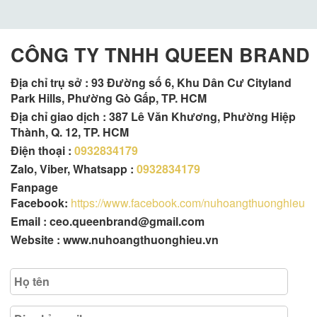
CÔNG TY TNHH QUEEN BRAND
Địa chỉ trụ sở :
93 Đường số 6, Khu Dân Cư Cityland
Park Hills, Phường Gò Gấp, TP. HCM
Địa chỉ giao dịch : 387 Lê Văn Khương, Phường Hiệp
Thành, Q. 12, TP. HCM
Điện thoại :
0932834179
Zalo, Viber, Whatsapp :
0932834179
Fanpage
Facebook:
https://www.facebook.com/nuhoangthuonghieu
Email : ceo.queenbrand@gmail.com
Website : www.nuhoangthuonghieu.vn