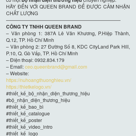
HÃY ĐẾN VỚI QUEEN BRAND ĐỂ ĐƯỢC CẢM NHẬN
CHẤT LƯỢNG
———————————————————————–
CÔNG TY TNHH QUEEN BRAND
– Văn phòng 1: 387A Lê Văn Khương, P.Hiệp Thành,
Q.12, TP. Hồ Chí Minh
– Văn phòng 2: 27 Đường Số 8, KDC CityLand Park Hill,
P.10, Q. Gò Vấp, TP. Hồ Chí Minh
– Điện thoại: 0932.834.179
– Email:
ceo.queenbrand@gmail.com
– Website:
https://nuhoangthuonghieu.vn/
https://thietkelogo.vn/
#thiết_kế_bộ_nhận_diện_thương_hiệu
#bộ_nhận_diện_thương_hiệu
#thiết_kế_bao_bì
#thiết_kế_catalogue
#thiết_kế_poster
#thiết_kế_video_intro
#thiết_kế_logo