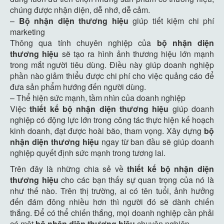
chúng được nhận diện, dễ nhớ, dễ cảm.
–
Bộ nhận diện thương hiệu
giúp tiết kiệm chi phí
marketing
Thông qua tính chuyên nghiệp của
bộ nhận diện
thương hiệu
sẽ tạo ra hình ảnh thương hiệu lớn mạnh
trong mắt người tiêu dùng. Điều này giúp doanh nghiệp
phần nào giảm thiểu được chi phí cho việc quảng cáo để
đưa sản phẩm hướng đến người dùng.
– Thể hiện sức mạnh, tầm nhìn của doanh nghiệp
Việc
thiết kế bộ nhận diện thương hiệu
giúp doanh
nghiệp có động lực lớn trong công tác thực hiện kế hoạch
kinh doanh, đạt được hoài bão, tham vọng. Xây dựng
bộ
nhận diện thương hiệu
ngay từ ban đầu sẽ giúp doanh
nghiệp quyết định sức mạnh trong tương lai.
Trên đây là những chia sẻ về
thiết kế bộ nhận diện
thương hiệu
cho các bạn thấy sự quan trọng của nó là
như thế nào. Trên thị trường, ai có tên tuổi, ảnh hưởng
đến đám đông nhiều hơn thì người đó sẽ dành chiến
thắng. Để có thể chiến thắng, mọi doanh nghiệp cần phải
có một
bộ nhận diện thương hiệu
chuyên nghiệp.