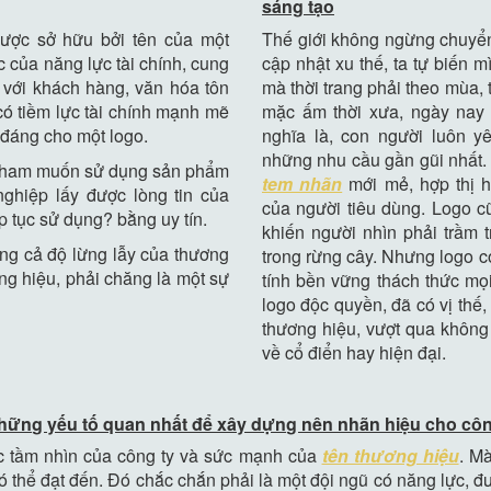
sáng tạo
được sở hữu bởi tên của một
Thế giới không ngừng chuyể
 của năng lực tài chính, cung
cập nhật xu thế, ta tự biến 
p với khách hàng, văn hóa tôn
mà thời trang phải theo mùa,
có tiềm lực tài chính mạnh mẽ
mặc ấm thời xưa, ngày nay
g đáng cho một logo.
nghĩa là, con người luôn y
những nhu cầu gần gũi nhất.
ự ham muốn sử dụng sản phẩm
tem nhãn
mới mẻ, hợp thị h
hiệp lấy được lòng tin của
của người tiêu dùng. Logo c
 tục sử dụng? bằng uy tín.
khiến người nhìn phải trầm t
ằng cả độ lừng lẫy của thương
trong rừng cây. Nhưng logo c
ng hiệu, phải chăng là một sự
tính bền vững thách thức mọi
logo độc quyền, đã có vị thế, 
thương hiệu, vượt qua không 
về cổ điển hay hiện đại.
những yếu tố quan nhất để xây dựng nên nhãn hiệu cho côn
c tầm nhìn của công ty và sức mạnh của
tên thương hiệu
. M
 thể đạt đến. Đó chắc chắn phải là một đội ngũ có năng lực, đư