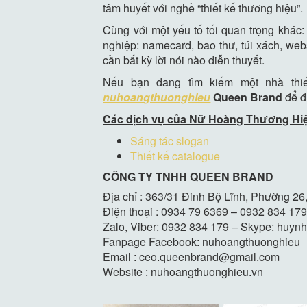
tâm huyết với nghề “thiết kế thương hiệu”.
Cùng với một yếu tố tối quan trọng khác:
nghiệp: namecard, bao thư, túi xách, we
cần bất kỳ lời nói nào diễn thuyết.
Nếu bạn đang tìm kiếm một nhà thiế
nuhoangthuonghieu
Queen Brand
để đ
Các dịch vụ của Nữ Hoàng Thương Hi
Sáng tác slogan
Thiết kế catalogue
CÔNG TY TNHH QUEEN BRAND
Địa chỉ : 363/31 Đinh Bộ Lĩnh, Phường 
Điện thoại : 0934 79 6369 – 0932 834 17
Zalo, Viber: 0932 834 179 – Skype: huyn
Fanpage Facebook: nuhoangthuonghieu
Email : ceo.queenbrand@gmail.com
Website : nuhoangthuonghieu.vn