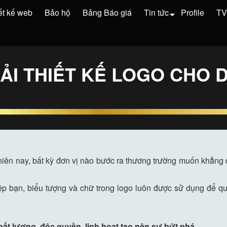
ết kế web
Bảo hộ
Bảng Báo giá
Tin tức
Profile
T
HẢI THIẾT KẾ LOGO CHO
hiên nay, bất kỳ đơn vị nào bước ra thương trường muốn khẳng đ
ệp bạn, biểu tượng và chữ trong logo luôn được sử dụng để q
hất lượng, độc quyền, linh hoạt tạo nên sự bứt phá