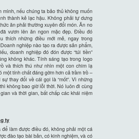
n mình, nếu chúng ta bảo thủ không muốn
mình thành kẻ lạc hậu. Không phải tự dưng
 thức ăn phải thường xuyên đổi món. Ăn no
 đã vươn lên ăn ngon mặc đẹp. Điều đó
êu thích những điều mới mẻ, ngay trong
 Doanh nghiệp nào tạo ra được sản phẩm,
iếu, doanh nghiệp đó đón được “túi tiền”
ũng không khác. Tính sáng tạo trong logo
rồ và thích thú như nhìn một con chim lạ
ó một tính chất đáng gờm hơn cả trầm trồ –
 sự thay đổi về cái gọi là “mốt”. Vì những
thì không bao giờ lỗi thời. Nó luôn đi cùng
gian và thời gian, bất chấp các khái niệm
g ty
à để làm được điều đó, không phải một cá
ợc đào tạo bài bản, có kinh nghiệm, và có