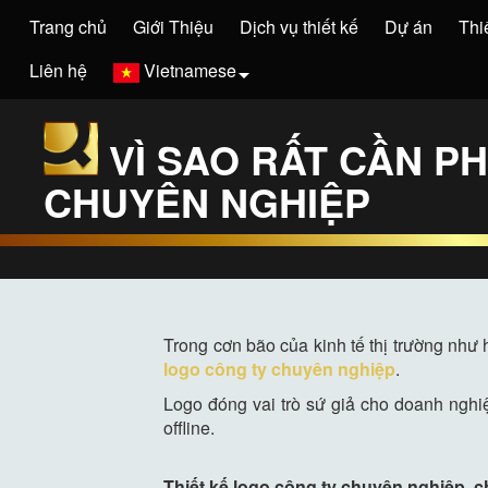
Trang chủ
Giới Thiệu
Dịch vụ thiết kế
Dự án
Thi
Liên hệ
Vietnamese
VÌ SAO RẤT CẦN P
CHUYÊN NGHIỆP
Trong cơn bão của kinh tế thị trường như 
logo công ty chuyên nghiệp
.
Logo đóng vai trò sứ giả cho doanh nghi
offline.
Thiết kế logo công ty chuyên nghiệp, c