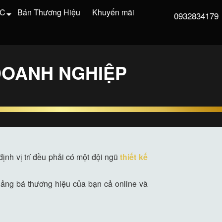
VC
Bán Thương Hiệu
Khuyến mãi
0932834179
 DOANH NGHIỆP
ịnh vị trí đều phải có một đội ngũ
thiết kế
uảng bá thương hiệu của bạn cả online và