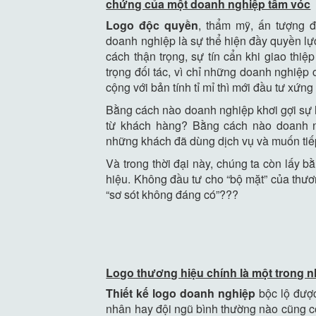
chứng của một doanh nghiệp tầm vóc
Logo độc quyền
, thẩm mỹ, ấn tượng 
doanh nghiệp là sự thể hiện đầy quyền lực
cách thận trọng, sự tín cẩn khi giao thiệ
trọng đối tác, vì chỉ những doanh nghiệp 
cộng với bản tính tỉ mỉ thì mới đầu tư xứn
Bằng cách nào doanh nghiệp khơi gợi s
từ khách hàng? Bằng cách nào doanh ng
những khách đã dùng dịch vụ và muốn tiếp
Và trong thời đại này, chúng ta còn lấy b
hiệu. Không đầu tư cho “bộ mặt” của thươ
“sơ sót không đáng có”???
Logo thương hiệu chính là một trong 
Thiết kế logo doanh nghiệp
bộc lộ đượ
nhân hay đội ngũ bình thường nào cũng có