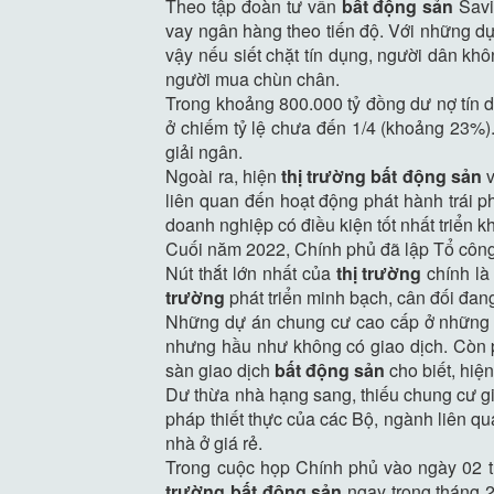
Theo tập đoàn tư vấn
bất động sản
Savi
vay ngân hàng theo tiến độ. Với những dự
vậy nếu siết chặt tín dụng, người dân kh
người mua chùn chân.
Trong khoảng 800.000 tỷ đồng dư nợ tín
ở chiếm tỷ lệ chưa đến 1/4 (khoảng 23%)
giải ngân.
Ngoài ra, hiện
thị trường bất động sản
v
liên quan đến hoạt động phát hành trái p
doanh nghiệp có điều kiện tốt nhất triển 
Cuối năm 2022, Chính phủ đã lập Tổ công
Nút thắt lớn nhất của
thị trường
chính là
trường
phát triển minh bạch, cân đối đang
Những dự án chung cư cao cấp ở những mặ
nhưng hầu như không có giao dịch. Còn p
sàn giao dịch
bất động sản
cho biết, hiệ
Dư thừa nhà hạng sang, thiếu chung cư gi
pháp thiết thực của các Bộ, ngành liên q
nhà ở giá rẻ.
Trong cuộc họp Chính phủ vào ngày 02 t
trường bất động sản
ngay trong tháng 2