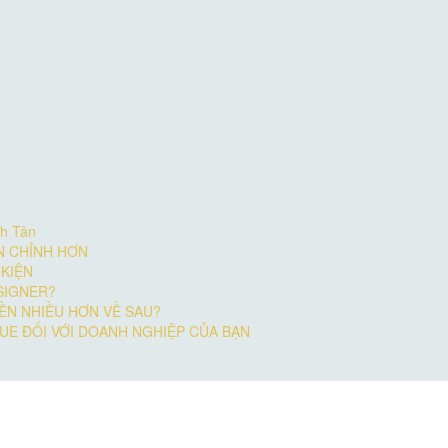
nh Tân
N CHỈNH HƠN
 KIỆN
SIGNER?
ỀN NHIỀU HƠN VỀ SAU?
E ĐỐI VỚI DOANH NGHIỆP CỦA BẠN