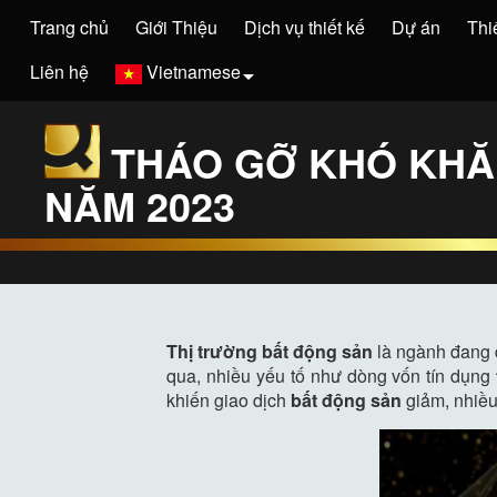
Trang chủ
Giới Thiệu
Dịch vụ thiết kế
Dự án
Thi
Liên hệ
Vietnamese
THÁO GỠ KHÓ KHĂ
NĂM 2023
Thị trường bất động sản
là ngành đang đ
qua, nhiều yếu tố như dòng vốn tín dụng
khiến giao dịch
bất động sản
giảm, nhiều 