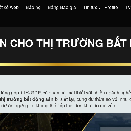
ết kế web
Bảo hộ
Bảng Báo giá
Tin tức
Profile
T
N CHO THỊ TRƯỜNG BẤT
óng góp 11% GDP, có quan hệ mật thiết với nhiều ngành nghề, t
thị trường bất động sản
bị siết lại, cung dư thừa so với nhu
dự án ngừng trệ không thể tiếp tục triển khai do đói vốn.