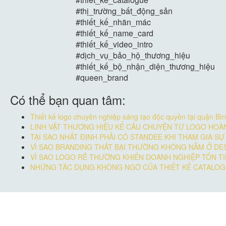
#thị_trường_bất_động_sản
#thiết_kế_nhãn_mác
#thiết_kế_name_card
#thiết_kế_video_intro
#dịch_vụ_bảo_hộ_thương_hiệu
#thiết_kế_bộ_nhận_diện_thương_hiệu
#queen_brand
Có thể bạn quan tâm:
Thiết kế logo chuyên nghiệp sáng tạo độc quyền tại quận Bì
LINH VẬT THƯƠNG HIỆU KỂ CÂU CHUYỆN TỪ LOGO HOÀ
TẠI SAO NHẤT ĐỊNH PHẢI CÓ STANDEE KHI THAM GIA SỰ
VÌ SAO BRANDING THẤT BẠI THƯỜNG KHÔNG NẰM Ở DE
VÌ SAO LOGO RẺ THƯỜNG KHIẾN DOANH NGHIỆP TỐN TI
NHỮNG TÁC DỤNG KHÔNG NGỜ CỦA THIẾT KẾ CATALOGU