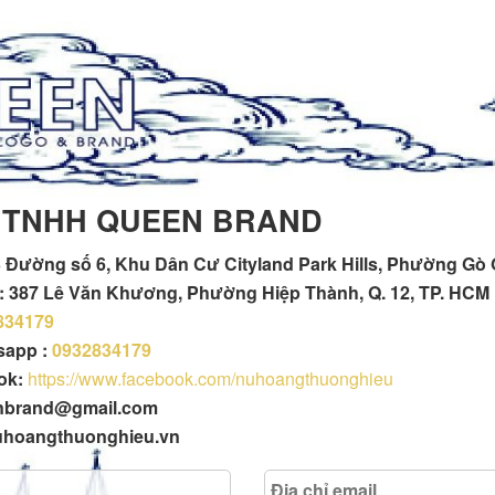
 TNHH QUEEN BRAND
 Đường số 6, Khu Dân Cư Cityland Park Hills, Phường Gò
h : 387 Lê Văn Khương, Phường Hiệp Thành, Q. 12, TP. HCM
834179
tsapp :
0932834179
ok:
https://www.facebook.com/nuhoangthuonghieu
enbrand@gmail.com
uhoangthuonghieu.vn