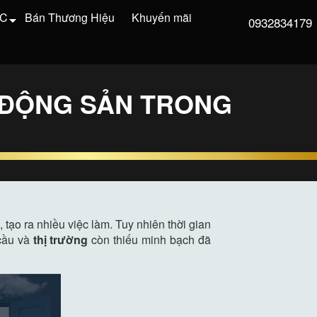
VC
Bán Thương Hiệu
Khuyến mãi
0932834179
 ĐỘNG SẢN TRONG
ạo ra nhiều việc làm. Tuy nhiên thời gian
 cầu và
thị trường
còn thiếu minh bạch đã