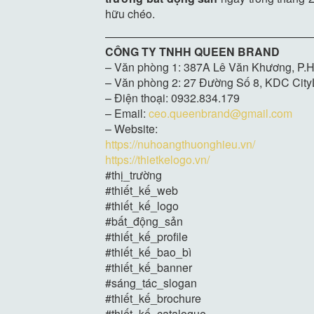
hữu chéo.
——————————————————
CÔNG TY TNHH QUEEN BRAND
– Văn phòng 1: 387A Lê Văn Khương, P.H
– Văn phòng 2: 27 Đường Số 8, KDC CityL
– Điện thoại: 0932.834.179
– Email:
ceo.queenbrand@gmail.com
– Website:
https://nuhoangthuonghieu.vn/
https://thietkelogo.vn/
#thị_trường
#thiết_kế_web
#thiết_kế_logo
#bất_động_sản
#thiết_kế_profile
#thiết_kế_bao_bì
#thiết_kế_banner
#sáng_tác_slogan
#thiết_kế_brochure
#thiết_kế_catalogue