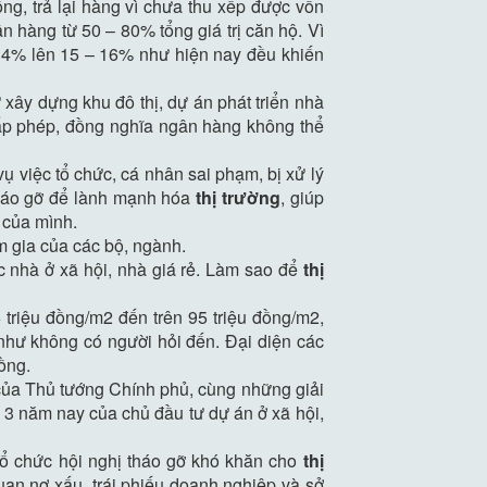
ng, trả lại hàng vì chưa thu xếp được vốn
 hàng từ 50 – 80% tổng giá trị căn hộ. Vì
 – 4% lên 15 – 16% như hiện nay đều khiến
xây dựng khu đô thị, dự án phát triển nhà
cấp phép, đồng nghĩa ngân hàng không thể
 việc tổ chức, cá nhân sai phạm, bị xử lý
 tháo gỡ để lành mạnh hóa
thị trường
, giúp
g của mình.
m gia của các bộ, ngành.
 nhà ở xã hội, nhà giá rẻ. Làm sao để
thị
triệu đồng/m2 đến trên 95 triệu đồng/m2,
như không có người hỏi đến. Đại diện các
ồng.
 của Thủ tướng Chính phủ, cùng những giải
 3 năm nay của chủ đầu tư dự án ở xã hội,
ổ chức hội nghị tháo gỡ khó khăn cho
thị
uan nợ xấu, trái phiếu doanh nghiệp và sở