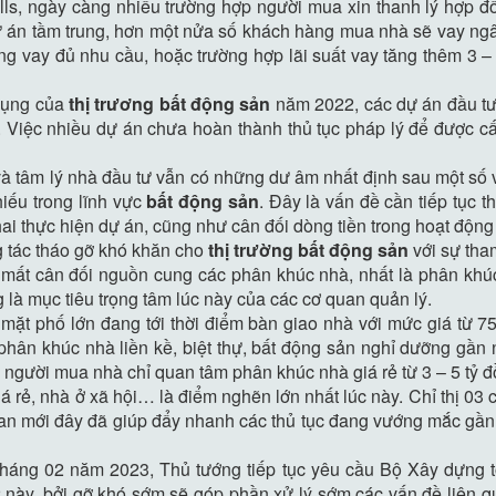
lls, ngày càng nhiều trường hợp người mua xin thanh lý hợp đồ
 án tầm trung, hơn một nửa số khách hàng mua nhà sẽ vay ngân
ông vay đủ nhu cầu, hoặc trường hợp lãi suất vay tăng thêm 3
 dụng của
thị trương bất động sản
năm 2022, các dự án đầu tư 
. Việc nhiều dự án chưa hoàn thành thủ tục pháp lý để được 
à tâm lý nhà đầu tư vẫn có những dư âm nhất định sau một số vụ
hiếu trong lĩnh vực
bất động sản
. Đây là vấn đề cần tiếp tục
khai thực hiện dự án, cũng như cân đối dòng tiền trong hoạt độn
 tác tháo gỡ khó khăn cho
thị trường bất động sản
với sự tha
 mất cân đối nguồn cung các phân khúc nhà, nhất là phân khúc
 là mục tiêu trọng tâm lúc này của các cơ quan quản lý.
t phố lớn đang tới thời điểm bàn giao nhà với mức giá từ 75 
hân khúc nhà liền kề, biệt thự, bất động sản nghỉ dưỡng gần 
n người mua nhà chỉ quan tâm phân khúc nhà giá rẻ từ 3 – 5 tỷ đ
á rẻ, nhà ở xã hội… là điểm nghẽn lớn nhất lúc này. Chỉ thị 03
uan mới đây đã giúp đẩy nhanh các thủ tục đang vướng mắc gần
háng 02 năm 2023, Thủ tướng tiếp tục yêu cầu Bộ Xây dựng t
 này, bởi gỡ khó sớm sẽ góp phần xử lý sớm các vấn đề liên q