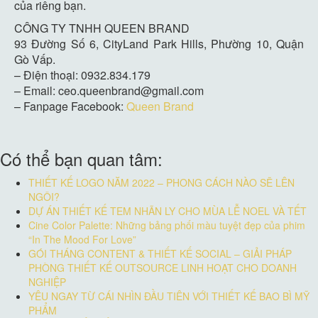
của riêng bạn.
CÔNG TY TNHH QUEEN BRAND
93 Đường Số 6, CityLand Park Hills, Phường 10, Quận
Gò Vấp.
– Điện thoại: 0932.834.179
– Email: ceo.queenbrand@gmail.com
– Fanpage Facebook:
Queen Brand
Có thể bạn quan tâm:
THIẾT KẾ LOGO NĂM 2022 – PHONG CÁCH NÀO SẼ LÊN
NGÔI?
DỰ ÁN THIẾT KẾ TEM NHÃN LY CHO MÙA LỄ NOEL VÀ TẾT
Cine Color Palette: Những bảng phối màu tuyệt đẹp của phim
“In The Mood For Love”
GÓI THÁNG CONTENT & THIẾT KẾ SOCIAL – GIẢI PHÁP
PHÒNG THIẾT KẾ OUTSOURCE LINH HOẠT CHO DOANH
NGHIỆP
YÊU NGAY TỪ CÁI NHÌN ĐẦU TIÊN VỚI THIẾT KẾ BAO BÌ MỸ
PHẨM