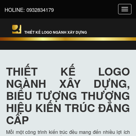
HOLINE:
0932834179
Toggl
navig
THIẾT KẾ LOGO NGÀNH XÂY DỰNG
THIẾT KẾ LOGO
NGÀNH XÂY DỰNG,
BIỂU TƯỢNG THƯƠNG
HIỆU KIẾN TRÚC ĐẲNG
CẤP
Mỗi một công trình kiến trúc đều mang đến nhiều lợi ích