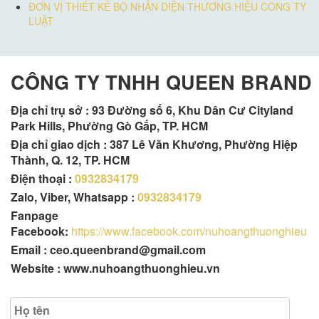
ĐƠN VỊ THIẾT KẾ BỘ NHẬN DIỆN THƯƠNG HIỆU CÔNG TY
LUẬT
CÔNG TY TNHH QUEEN BRAND
Địa chỉ trụ sở :
93 Đường số 6, Khu Dân Cư Cityland
Park Hills, Phường Gò Gấp, TP. HCM
Địa chỉ giao dịch : 387 Lê Văn Khương, Phường Hiệp
Thành, Q. 12, TP. HCM
Điện thoại :
0932834179
Zalo, Viber, Whatsapp :
0932834179
Fanpage
Facebook:
https://www.facebook.com/nuhoangthuonghieu
Email : ceo.queenbrand@gmail.com
Website : www.nuhoangthuonghieu.vn