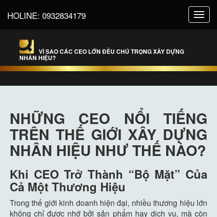
HOLINE:
0932834179
Toggl
navig
VÌ SAO CÁC CEO LỚN ĐỀU CHÚ TRỌNG XÂY DỰNG
NHÂN HIỆU?
NHỮNG CEO NỔI TIẾNG
TRÊN THẾ GIỚI XÂY DỰNG
NHÂN HIỆU NHƯ THẾ NÀO?
Khi CEO Trở Thành “Bộ Mặt” Của
Cả Một Thương Hiệu
Trong thế giới kinh doanh hiện đại, nhiều thương hiệu lớn
không chỉ được nhớ bởi sản phẩm hay dịch vụ, mà còn