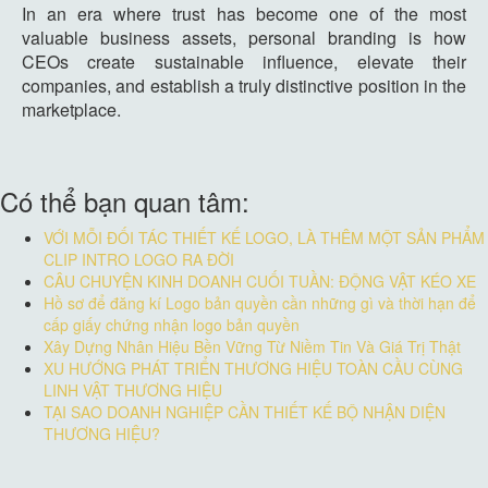
In an era where trust has become one of the most
valuable business assets, personal branding is how
CEOs create sustainable influence, elevate their
companies, and establish a truly distinctive position in the
marketplace.
Có thể bạn quan tâm:
VỚI MỖI ĐỐI TÁC THIẾT KẾ LOGO, LÀ THÊM MỘT SẢN PHẨM
CLIP INTRO LOGO RA ĐỜI
CÂU CHUYỆN KINH DOANH CUỐI TUẦN: ĐỘNG VẬT KÉO XE
Hồ sơ để đăng kí Logo bản quyền cần những gì và thời hạn để
cấp giấy chứng nhận logo bản quyền
Xây Dựng Nhân Hiệu Bền Vững Từ Niềm Tin Và Giá Trị Thật
XU HƯỚNG PHÁT TRIỂN THƯƠNG HIỆU TOÀN CẦU CÙNG
LINH VẬT THƯƠNG HIỆU
TẠI SAO DOANH NGHIỆP CẦN THIẾT KẾ BỘ NHẬN DIỆN
THƯƠNG HIỆU?