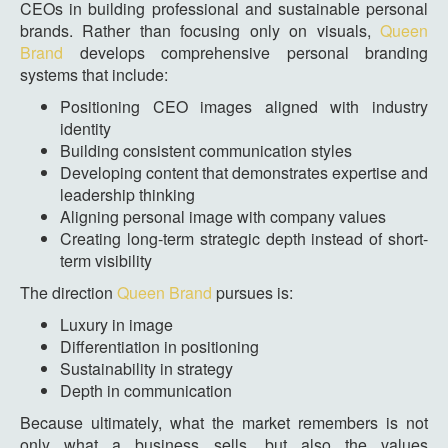
CEOs in building professional and sustainable personal
brands. Rather than focusing only on visuals,
Queen
Brand
develops comprehensive personal branding
systems that include:
Positioning CEO images aligned with industry
identity
Building consistent communication styles
Developing content that demonstrates expertise and
leadership thinking
Aligning personal image with company values
Creating long-term strategic depth instead of short-
term visibility
The direction
Queen Brand
pursues is:
Luxury in image
Differentiation in positioning
Sustainability in strategy
Depth in communication
Because ultimately, what the market remembers is not
only what a business sells, but also the values