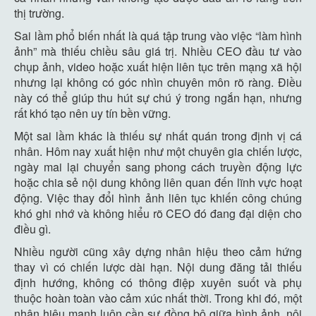
thị trường.
Sai lầm phổ biến nhất là quá tập trung vào việc “làm hình
ảnh” mà thiếu chiều sâu giá trị. Nhiều CEO đầu tư vào
chụp ảnh, video hoặc xuất hiện liên tục trên mạng xã hội
nhưng lại không có góc nhìn chuyên môn rõ ràng. Điều
này có thể giúp thu hút sự chú ý trong ngắn hạn, nhưng
rất khó tạo nên uy tín bền vững.
Một sai lầm khác là thiếu sự nhất quán trong định vị cá
nhân. Hôm nay xuất hiện như một chuyên gia chiến lược,
ngày mai lại chuyển sang phong cách truyền động lực
hoặc chia sẻ nội dung không liên quan đến lĩnh vực hoạt
động. Việc thay đổi hình ảnh liên tục khiến công chúng
khó ghi nhớ và không hiểu rõ CEO đó đang đại diện cho
điều gì.
Nhiều người cũng xây dựng nhân hiệu theo cảm hứng
thay vì có chiến lược dài hạn. Nội dung đăng tải thiếu
định hướng, không có thông điệp xuyên suốt và phụ
thuộc hoàn toàn vào cảm xúc nhất thời. Trong khi đó, một
nhân hiệu mạnh luôn cần sự đồng bộ giữa hình ảnh, nội