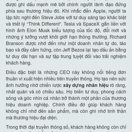
được ghi dấu mạnh mẽ bởi chính người lãnh đạo đứng
phía sau thương hiệu đó. Khi nhắc đến Apple, người ta
lập tức nghĩ đến Steve Jobs với tư duy sáng tạo khác biệt
và triết lý “Think Different”. Tesla và SpaceX gắn liền với
hình ảnh Elon Musk biểu tượng của tốc độ, đổi mới và
những ý tưởng vượt khỏi giới hạn thông thường. Richard
Branson được nhớ đến như một doanh nhân tự do, táo
bạo và đầy cảm hứng, còn Jeff Bezos lại tạo dấu ấn bằng
tư duy dài hạn và sự tập trung tuyệt đối vào trải nghiệm
khách hàng.
Điều đặc biệt là những CEO này không nổi tiếng đơn
thuần vì xuất hiện nhiều trên truyền thông. Họ tạo nên sức
ảnh hưởng nhờ chiến lược
xây dựng nhân hiệu
rõ ràng,
nhất quán và có chiều sâu. Họ biến tư duy, phong cách
sống và góc nhìn cá nhân trở thành một phần của thương
hiệu doanh nghiệp. Chính điều đó giúp khách hàng
không chỉ nhớ đến sản phẩm, mà còn ghi nhớ tinh thần
mà thương hiệu đại diện.
Trong thời đại truyền thông số, khách hàng không còn chỉ