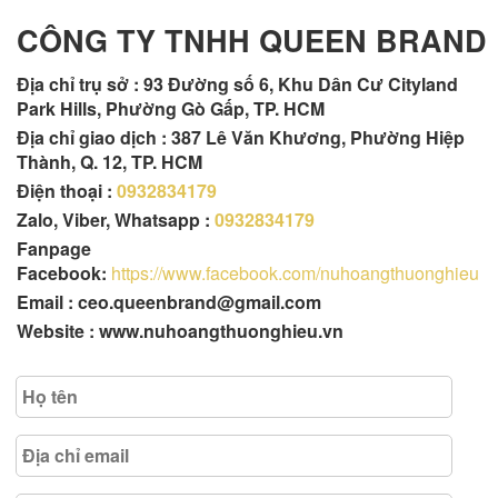
CÔNG TY TNHH QUEEN BRAND
Địa chỉ trụ sở :
93 Đường số 6, Khu Dân Cư Cityland
Park Hills, Phường Gò Gấp, TP. HCM
Địa chỉ giao dịch : 387 Lê Văn Khương, Phường Hiệp
Thành, Q. 12, TP. HCM
Điện thoại :
0932834179
Zalo, Viber, Whatsapp :
0932834179
Fanpage
Facebook:
https://www.facebook.com/nuhoangthuonghieu
Email : ceo.queenbrand@gmail.com
Website : www.nuhoangthuonghieu.vn