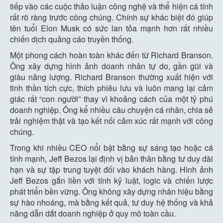
tiếp vào các cuộc thảo luận công nghệ và thể hiện cá tính
rất rõ ràng trước công chúng. Chính sự khác biệt đó giúp
tên tuổi Elon Musk có sức lan tỏa mạnh hơn rất nhiều
chiến dịch quảng cáo truyền thống.
Một phong cách hoàn toàn khác đến từ Richard Branson.
Ông xây dựng hình ảnh doanh nhân tự do, gần gũi và
giàu năng lượng. Richard Branson thường xuất hiện với
tinh thần tích cực, thích phiêu lưu và luôn mang lại cảm
giác rất “con người” thay vì khoảng cách của một tỷ phú
doanh nghiệp. Ông kể nhiều câu chuyện cá nhân, chia sẻ
trải nghiệm thật và tạo kết nối cảm xúc rất mạnh với công
chúng.
Trong khi nhiều CEO nổi bật bằng sự sáng tạo hoặc cá
tính mạnh, Jeff Bezos lại định vị bản thân bằng tư duy dài
hạn và sự tập trung tuyệt đối vào khách hàng. Hình ảnh
Jeff Bezos gắn liền với tính kỷ luật, logic và chiến lược
phát triển bền vững. Ông không xây dựng nhân hiệu bằng
sự hào nhoáng, mà bằng kết quả, tư duy hệ thống và khả
năng dẫn dắt doanh nghiệp ở quy mô toàn cầu.