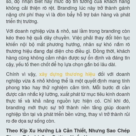
số, độ nhận biết hay mức độ tin tưởng của khách hàng
không cải thiện rõ rệt. Branding lúc này trở thành gánh
nặng chi phí thay vì là đòn bẩy hỗ trợ bán hàng và phát
triển thị trường.
Với doanh nghiệp vừa & nhỏ, sai lầm trong branding còn
kéo theo hệ quả dây chuyền. Việc phải thay đổi liên tục
khiến nội bộ mất phương hướng, nhân sự khó nắm rõ
thương hiệu đang đại diện cho điều gì. Đồng thời, khách
hàng cũng không cảm nhận được sự ổn định và đáng tin
cậy, yếu tố then chốt để họ lựa chọn gắn bó lâu dài.
Chính vì vậy,
xây dựng thương hiệu
đối với doanh
nghiệp vừa & nhỏ không thể là một quyết định mang tính
phong trào hay thử nghiệm cảm tính. Mỗi bước đi cần
được cân nhắc kỹ lưỡng, xuất phát từ mục tiêu kinh doanh
thực tế và khả năng nguồn lực hiện có. Chỉ khi đó,
branding mới thực sự trở thành nền tảng giúp doanh
nghiệp tồn tại và phát triển bền vững, thay vì trở thành rủi
ro đe dọa sự sống còn.
Theo Kịp Xu Hướng Là Cần Thiết, Nhưng Sao Chép