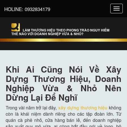
HOLINE:
0932834179
Toggl
navig
LÀM THƯƠNG HIỆU THEO PHONG TRÀO NGUY HIỂM
THẾ NÀO VỚI DOANH NGHIỆP VỪA & NHỎ?
Khi Ai Cũng Nói Về Xây
Dựng Thương Hiệu, Doanh
Nghiệp Vừa & Nhỏ Nên
Dừng Lại Để Nghĩ
Trong vài năm trở lại đây,
xây dựng thương hiệu
không
còn là khái niệm dành riêng cho các tập đoàn lớn. Từ
quán cà phê nhỏ, cửa hàng bán lẻ, đến doanh nghiệp
sản xuất quy mô vừa, ai cũng bắt đầu nói về logo, bộ