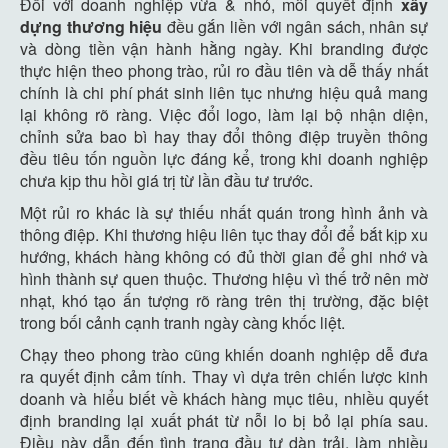
Đối với doanh nghiệp vừa & nhỏ, mỗi quyết định
xây
dựng thương hiệu
đều gắn liền với ngân sách, nhân sự
và dòng tiền vận hành hằng ngày. Khi branding được
thực hiện theo phong trào, rủi ro đầu tiên và dễ thấy nhất
chính là chi phí phát sinh liên tục nhưng hiệu quả mang
lại không rõ ràng. Việc đổi logo, làm lại bộ nhận diện,
chỉnh sửa bao bì hay thay đổi thông điệp truyền thông
đều tiêu tốn nguồn lực đáng kể, trong khi doanh nghiệp
chưa kịp thu hồi giá trị từ lần đầu tư trước.
Một rủi ro khác là sự thiếu nhất quán trong hình ảnh và
thông điệp. Khi thương hiệu liên tục thay đổi để bắt kịp xu
hướng, khách hàng không có đủ thời gian để ghi nhớ và
hình thành sự quen thuộc. Thương hiệu vì thế trở nên mờ
nhạt, khó tạo ấn tượng rõ ràng trên thị trường, đặc biệt
trong bối cảnh cạnh tranh ngày càng khốc liệt.
Chạy theo phong trào cũng khiến doanh nghiệp dễ đưa
ra quyết định cảm tính. Thay vì dựa trên chiến lược kinh
doanh và hiểu biết về khách hàng mục tiêu, nhiều quyết
định branding lại xuất phát từ nỗi lo bị bỏ lại phía sau.
Điều này dẫn đến tình trạng đầu tư dàn trải, làm nhiều