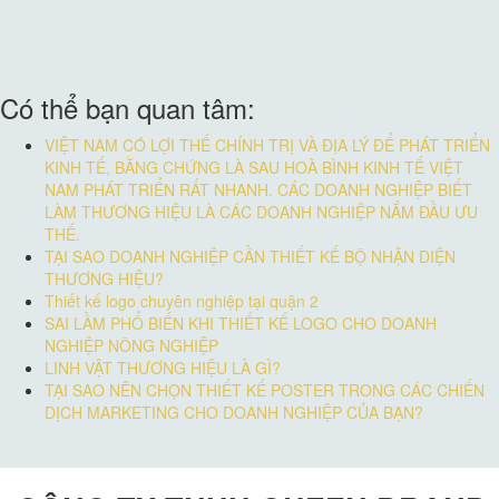
Có thể bạn quan tâm:
VIỆT NAM CÓ LỢI THẾ CHÍNH TRỊ VÀ ĐỊA LÝ ĐỂ PHÁT TRIỂN
KINH TẾ, BẰNG CHỨNG LÀ SAU HOÀ BÌNH KINH TẾ VIỆT
NAM PHÁT TRIỂN RẤT NHANH. CÁC DOANH NGHIỆP BIẾT
LÀM THƯƠNG HIỆU LÀ CÁC DOANH NGHIỆP NẮM ĐẦU ƯU
THẾ.
TẠI SAO DOANH NGHIỆP CẦN THIẾT KẾ BỘ NHẬN DIỆN
THƯƠNG HIỆU?
Thiết kế logo chuyên nghiệp tại quận 2
SAI LẦM PHỔ BIẾN KHI THIẾT KẾ LOGO CHO DOANH
NGHIỆP NÔNG NGHIỆP
LINH VẬT THƯƠNG HIỆU LÀ GÌ?
TẠI SAO NÊN CHỌN THIẾT KẾ POSTER TRONG CÁC CHIẾN
DỊCH MARKETING CHO DOANH NGHIỆP CỦA BẠN?