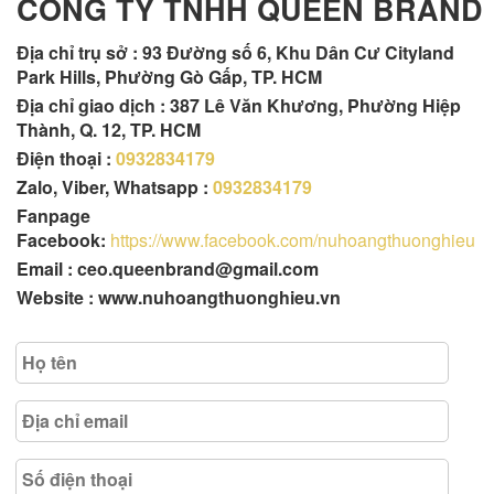
CÔNG TY TNHH QUEEN BRAND
Địa chỉ trụ sở :
93 Đường số 6, Khu Dân Cư Cityland
Park Hills, Phường Gò Gấp, TP. HCM
Địa chỉ giao dịch : 387 Lê Văn Khương, Phường Hiệp
Thành, Q. 12, TP. HCM
Điện thoại :
0932834179
Zalo, Viber, Whatsapp :
0932834179
Fanpage
Facebook:
https://www.facebook.com/nuhoangthuonghieu
Email : ceo.queenbrand@gmail.com
Website : www.nuhoangthuonghieu.vn