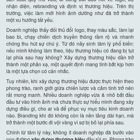
nhận diện, rebranding và định vị thương hiệu. Trên thị
trường, việc làm mới hình ảnh dường như đã trở thành
một xu hướng tất yếu.
Doanh nghiệp thấy đối thủ đổi logo, thay màu sắc, làm lại
bao bì, chạy chiến dịch truyền thông rầm rộ và nhanh
chóng thu hút sự chú ý. Từ đó nảy sinh tâm lý phổ biến:
nếu mình không làm theo, liệu thương hiệu có đang bị tụt
lại phía sau hay không? Xây dựng thương hiệu dần trở
thành một phản xạ, một quyết định mang tính bắt kịp hơn
là một lựa chọn có cân nhắc.
Tuy nhiên, khi xây dựng thương hiệu được thực hiện theo
phong trào, ranh giới giữa chiến lược và cảm tính trở nên
rất mong manh. Nhiều doanh nghiệp vừa & nhỏ bắt đầu
đầu tư vào hình ảnh mà chưa thực sự hiểu mình đang xây
dựng điều gì, cho ai và để phục vụ mục tiêu kinh doanh
nào. Branding khi đó không còn là nền tảng dài hạn, mà
trở thành một bước đi vội vàng vì sợ bị bỏ lại phía sau.
Chính từ tâm lý này, không ít doanh nghiệp đã bước vào
con đường
xây dựng thương hiệu
đầy rủi ro. Phong trào