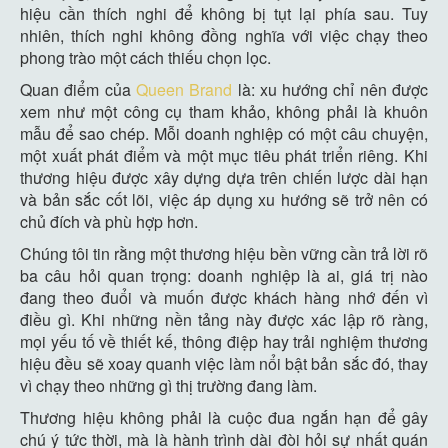
hiệu cần thích nghi để không bị tụt lại phía sau. Tuy
nhiên, thích nghi không đồng nghĩa với việc chạy theo
phong trào một cách thiếu chọn lọc.
Quan điểm của
Queen Brand
là: xu hướng chỉ nên được
xem như một công cụ tham khảo, không phải là khuôn
mẫu để sao chép. Mỗi doanh nghiệp có một câu chuyện,
một xuất phát điểm và một mục tiêu phát triển riêng. Khi
thương hiệu được xây dựng dựa trên chiến lược dài hạn
và bản sắc cốt lõi, việc áp dụng xu hướng sẽ trở nên có
chủ đích và phù hợp hơn.
Chúng tôi tin rằng một thương hiệu bền vững cần trả lời rõ
ba câu hỏi quan trọng: doanh nghiệp là ai, giá trị nào
đang theo đuổi và muốn được khách hàng nhớ đến vì
điều gì. Khi những nền tảng này được xác lập rõ ràng,
mọi yếu tố về thiết kế, thông điệp hay trải nghiệm thương
hiệu đều sẽ xoay quanh việc làm nổi bật bản sắc đó, thay
vì chạy theo những gì thị trường đang làm.
Thương hiệu không phải là cuộc đua ngắn hạn để gây
chú ý tức thời, mà là hành trình dài đòi hỏi sự nhất quán