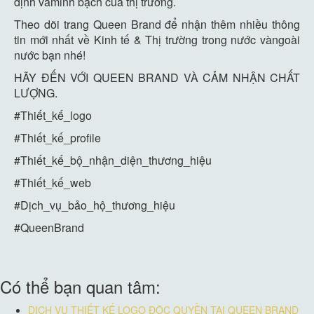
đ
ị
nh
và
minh
b
ạ
ch
c
ủ
a
th
ị
trư
ờ
ng
.
Theo
dõi
trang
Queen
Brand
đ
ể
nh
ậ
n
thêm
nhi
ề
u
thông
tin
m
ớ
i
nh
ấ
t
v
ề
Kinh
t
ế
&
Th
ị
trư
ờ
ng
trong
nư
ớ
c
và
ngoài
nư
ớ
c
b
ạ
n
nhé
!
HÃY Đ
Ế
N V
Ớ
I QUEEN BRAND VÀ C
Ả
M NH
Ậ
N CH
Ấ
T
LƯ
Ợ
NG.
#Thiết_kế_logo
#Thiết_kế_profile
#Thiết_kế_bộ_nhận_diện_thương_hiệ
u
#Thiết_kế_web
#Dịch_vụ_bảo_h
ộ
_thương_hiệu
#QueenBrand
Có thể bạn quan tâm:
DỊCH VỤ THIẾT KẾ LOGO ĐỘC QUYỀN TẠI QUEEN BRAND