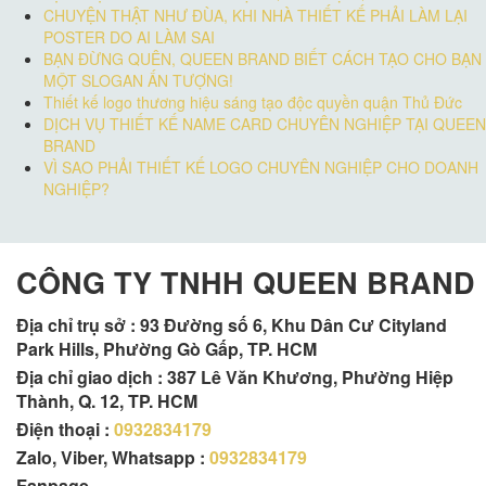
CHUYỆN THẬT NHƯ ĐÙA, KHI NHÀ THIẾT KẾ PHẢI LÀM LẠI
POSTER DO AI LÀM SAI
BẠN ĐỪNG QUÊN, QUEEN BRAND BIẾT CÁCH TẠO CHO BẠN
MỘT SLOGAN ẤN TƯỢNG!
Thiết kế logo thương hiệu sáng tạo độc quyền quận Thủ Đức
DỊCH VỤ THIẾT KẾ NAME CARD CHUYÊN NGHIỆP TẠI QUEEN
BRAND
VÌ SAO PHẢI THIẾT KẾ LOGO CHUYÊN NGHIỆP CHO DOANH
NGHIỆP?
CÔNG TY TNHH QUEEN BRAND
Địa chỉ trụ sở :
93 Đường số 6, Khu Dân Cư Cityland
Park Hills, Phường Gò Gấp, TP. HCM
Địa chỉ giao dịch : 387 Lê Văn Khương, Phường Hiệp
Thành, Q. 12, TP. HCM
Điện thoại :
0932834179
Zalo, Viber, Whatsapp :
0932834179
Fanpage