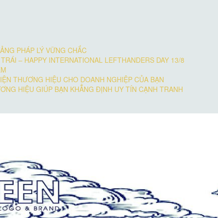
TẢNG PHÁP LÝ VỮNG CHẮC
RÁI – HAPPY INTERNATIONAL LEFTHANDERS DAY 13/8
EM
DIỆN THƯƠNG HIỆU CHO DOANH NGHIỆP CỦA BẠN
ƯƠNG HIỆU GIÚP BẠN KHẲNG ĐỊNH UY TÍN CẠNH TRANH