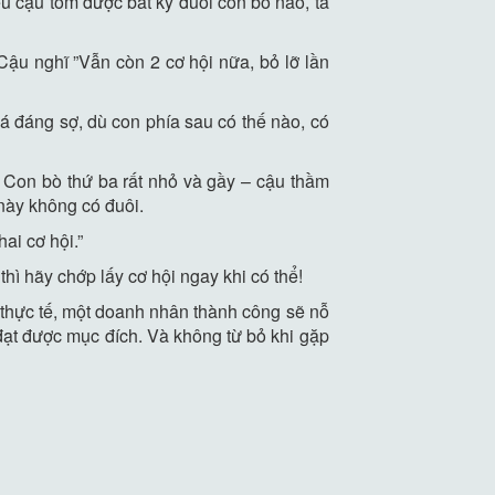
nếu cậu tóm được bất kỳ đuôi con bò nào, ta
 Cậu nghĩ ”Vẫn còn 2 cơ hội nữa, bỏ lỡ lần
uá đáng sợ, dù con phía sau có thế nào, có
i: Con bò thứ ba rất nhỏ và gầy – cậu thầm
 này không có đuôi.
ai cơ hội.”
thì hãy chớp lấy cơ hội ngay khi có thể!
thực tế, một doanh nhân thành công sẽ nỗ
đạt được mục đích. Và không từ bỏ khi gặp