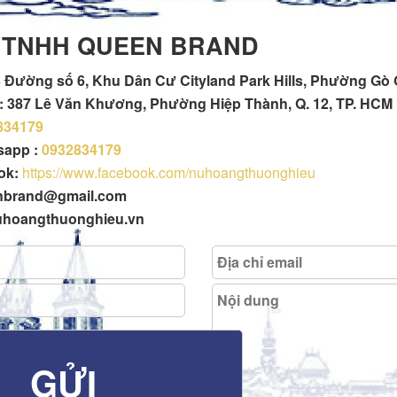
 TNHH QUEEN BRAND
 Đường số 6, Khu Dân Cư Cityland Park Hills, Phường Gò
h : 387 Lê Văn Khương, Phường Hiệp Thành, Q. 12, TP. HCM
834179
tsapp :
0932834179
ok:
https://www.facebook.com/nuhoangthuonghieu
enbrand@gmail.com
uhoangthuonghieu.vn