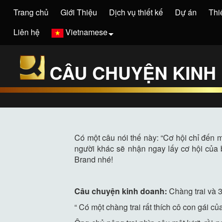
Trang chủ
Giới Thiệu
Dịch vụ thiết kế
Dự án
Thi
Liên hệ
Vietnamese
CÂU CHUYỆN KINH 
Có một câu nói thế này: “Cơ hội chỉ đến 
người khác sẽ nhận ngay lấy cơ hội của 
Brand nhé!
Câu chuyện kinh doanh:
Chàng trai và 
“ Có một chàng trai rất thích cô con gái c