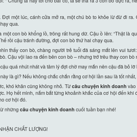
ói: ” Chúng ta hãy tới chỗ bãi cỏ, ta sẽ thả ra 3 con bò đực ra, 
c. Đợi một lúc, cánh cửa mở ra, một chú bò to khỏe lừ đừ đi ra.
chạy qua.
à một con bò khổng lồ, trông rất hung dữ. Cậu ồ lên: “Thật là q
hế rồi cậu tránh đường, đợi con bò thứ hai chạy qua.
hìn thấy con bò, chàng người trẻ tuổi đã sáng mắt lên vui tươ
bò. Cậu vội lao ra đến bên con bò – nhưng trớ trêu thay con bò
c, cậu quá nhút nhát và tâm lý đợi chờ may mắn nên cậu đã bỏ lỡ h
này là gì? Nếu không chắc chắn rằng cơ hội lần sau là tốt nhất, 
thức, khó khăn cũng không nhỏ. Từ
câu chuyện kinh doanh
vào 
ợc. Họ hết mình, nắm bắt từng khoảnh khắc của cơ hội đến khi 
ho cơ hội đó.
ị từ những
câu chuyện kinh doanh
cuối tuần bạn nhé!
 NHẬN CHẤT LƯỢNG!