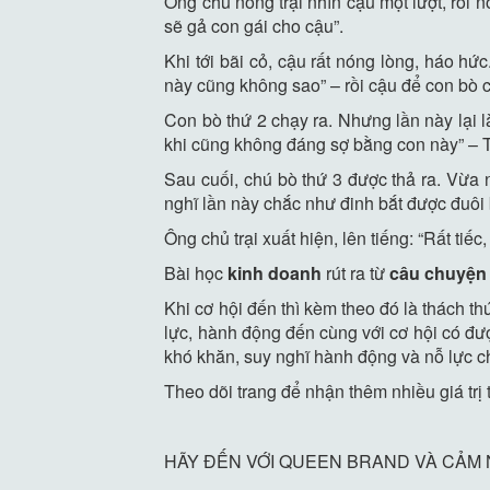
Ông chủ nông trại nhìn cậu một lượt, rồi n
sẽ gả con gái cho cậu”.
Khi tới bãi cỏ, cậu rất nóng lòng, háo hứ
này cũng không sao” – rồi cậu để con bò 
Con bò thứ 2 chạy ra. Nhưng lần này lại l
khi cũng không đáng sợ bằng con này” – T
Sau cuối, chú bò thứ 3 được thả ra. Vừa n
nghĩ lần này chắc như đinh bắt được đuôi 
Ông chủ trại xuất hiện, lên tiếng: “Rất tiế
Bài học
kinh doanh
rút ra từ
câu chuyện
Khi cơ hội đến thì kèm theo đó là thách 
lực, hành động đến cùng với cơ hội có đư
khó khăn, suy nghĩ hành động và nỗ lực c
Theo dõi trang để nhận thêm nhiều giá tr
HÃY ĐẾN VỚI QUEEN BRAND VÀ CẢM