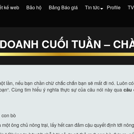
ết kế web
Bảo hộ
Bảng Báo giá
Tin tức
Profile
T
DOANH CUỐI TUẦN – CHÀ
một lần, nếu bạn chần chừ chắc chắn bạn sẽ mất đi nó. Luôn có
bạn“. Cùng tìm hiểu ý nghĩa thực sự của câu nói này qua
câu
3 con bò
ủa một ông chủ nông trại, lấy hết can đảm cậu quyết định tới nông