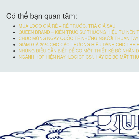
Có thể bạn quan tâm:
MUA LOGO GIÁ RẺ – RẺ TRƯỚC, TRẢ GIÁ SAU
QUEEN BRAND – KIẾN TRÚC SƯ THƯƠNG HIỆU TỪ NỀN 
CHÚC MỪNG NGÀY QUỐC TẾ NHỮNG NGƯỜI THUẬN TAY T
GIẢM GIÁ 20% CHO CÁC THƯƠNG HIỆU DÀNH CHO TRẺ 
NHỮNG ĐIỀU CẦN BIẾT ĐỂ CÓ MỘT THIẾT KẾ BỘ NHẬN 
NGÀNH HOT HIỆN NAY “LOGICTICS”, HÃY ĐỂ BỘ MẶT TH