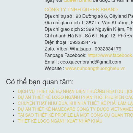
CÔNG TY TNHH QUEEN BRAND
Địa chỉ trụ sở : 93 Đường số 6, Cityland 
Địa chỉ giao dịch 1: 387 Lê Văn Khương,
Địa chỉ giao dịch 2: 399 Nguyễn Kiệm, 
Chi nhánh Hà Nội: Số 61, Ngõ 12, Phố Đ
Điện thoại : 0932834179
Zalo, Viber, Whatsapp : 0932834179
Fanpage Facebook:
https://www.faceboo
Email : ceo.queenbrand@gmail.com
Website :
www.nuhoangthuonghieu.vn
Có thể bạn quan tâm:
DỊCH VỤ THIẾT KẾ BỘ NHẬN DIỆN THƯƠNG HIỆU DU LỊC
DỰ ÁN THIẾT KẾ LOGO NGÀNH PHÂN PHỐI PHỤ KIỆN CA
CHUYỆN THẬT NHƯ ĐÙA, KHI NHÀ THIẾT KẾ PHẢI LÀM LẠ
DỰ ÁN THIẾT KẾ NAMECARD CÔNG TY DƯỢC VIETNAME
TẠI SAO THIẾT KẾ PROFILE LÀ MỘT CÔNG CỤ QUAN T
THIẾT KẾ LOGO NGÀNH XUẤT NHẬP KHẨU