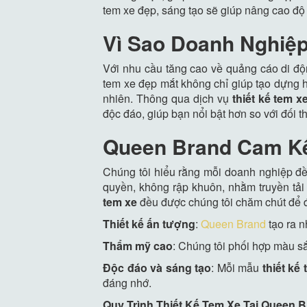
tem xe đẹp, sáng tạo sẽ giúp nâng cao độ
Vì Sao Doanh Nghiệp
Với nhu cầu tăng cao về quảng cáo di đ
tem xe đẹp mắt không chỉ giúp tạo dựng h
nhiên. Thông qua dịch vụ
thiết kế tem x
độc đáo, giúp bạn nổi bật hơn so với đối t
Queen Brand Cam Kế
Chúng tôi hiểu rằng mỗi doanh nghiệp đều
quyền, không rập khuôn, nhằm truyền tả
tem xe
đều được chúng tôi chăm chút để đ
Thiết kế ấn tượng
:
Queen Brand
tạo ra n
Thẩm mỹ cao
: Chúng tôi phối hợp màu s
Độc đáo và sáng tạo
: Mỗi mẫu
thiết kế
đáng nhớ.
Quy Trình Thiết Kế Tem Xe Tại Queen 