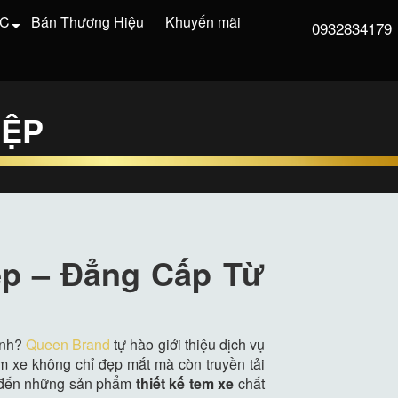
VC
Bán Thương Hiệu
Khuyến mãi
0932834179
IỆP
ệp – Đẳng Cấp Từ
ình?
Queen Brand
tự hào giới thiệu dịch vụ
 xe không chỉ đẹp mắt mà còn truyền tải
m đến những sản phẩm
thiết kế tem xe
chất