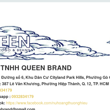
 TNHH QUEEN BRAND
 Đường số 6, Khu Dân Cư Cityland Park Hills, Phường Gò
h : 387 Lê Văn Khương, Phường Hiệp Thành, Q. 12, TP. HCM
834179
tsapp :
0932834179
ok:
https://www.facebook.com/nuhoangthuonghieu
enbrand@gmail.com