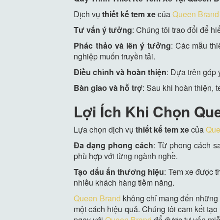
Dịch vụ
thiết kế tem xe
của
Queen Brand
Tư vấn ý tưởng
: Chúng tôi trao đổi để 
Phác thảo và lên ý tưởng
: Các mẫu thi
nghiệp muốn truyền tải.
Điều chỉnh và hoàn thiện
: Dựa trên góp
Bàn giao và hỗ trợ
: Sau khi hoàn thiện,
Lợi Ích Khi Chọn Qu
Lựa chọn dịch vụ
thiết kế tem xe
của
Que
Đa dạng phong cách
: Từ phong cách sa
phù hợp với từng ngành nghề.
Tạo dấu ấn thương hiệu
: Tem xe được t
nhiều khách hàng tiềm năng.
Queen Brand
không chỉ mang đến những mẫ
một cách hiệu quả. Chúng tôi cam kết tạo
ngay với
Queen Brand
để được tư vấn miễn