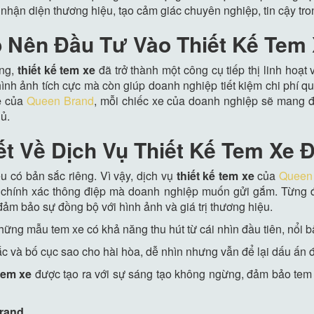
 nhận diện thương hiệu, tạo cảm giác chuyên nghiệp, tin cậy tr
 Nên Đầu Tư Vào Thiết Kế Tem
ộng,
thiết kế tem xe
đã trở thành một công cụ tiếp thị linh hoạ
ình ảnh tích cực mà còn giúp doanh nghiệp tiết kiệm chi phí q
e
của
Queen Brand
, mỗi chiếc xe của doanh nghiệp sẽ mang đ
hủ.
t Về Dịch Vụ Thiết Kế Tem Xe 
 có bản sắc riêng. Vì vậy, dịch vụ
thiết kế tem xe
của
Queen
i chính xác thông điệp mà doanh nghiệp muốn gửi gắm. Từng
ảm bảo sự đồng bộ với hình ảnh và giá trị thương hiệu.
hững mẫu tem xe có khả năng thu hút từ cái nhìn đầu tiên, nổi b
ắc và bố cục sao cho hài hòa, dễ nhìn nhưng vẫn để lại dấu ấn
 tem xe
được tạo ra với sự sáng tạo không ngừng, đảm bảo tem 
Brand