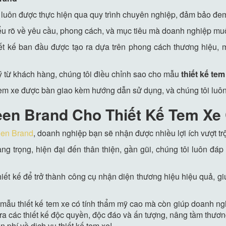
luôn được thực hiện qua quy trình chuyên nghiệp, đảm bảo đem 
hiểu rõ về yêu cầu, phong cách, và mục tiêu mà doanh nghiệp m
ết kế ban đầu được tạo ra dựa trên phong cách thương hiệu,
 ý từ khách hàng, chúng tôi điều chỉnh sao cho mẫu
thiết kế tem
 tem xe được bàn giao kèm hướng dẫn sử dụng, và chúng tôi luôn 
een Brand Cho Thiết Kế Tem X
en Brand
, doanh nghiệp bạn sẽ nhận được nhiều lợi ích vượt trộ
ng trọng, hiện đại đến thân thiện, gần gũi, chúng tôi luôn đ
hiết kế để trở thành công cụ nhận diện thương hiệu hiệu quả, g
u thiết kế tem xe có tính thẩm mỹ cao mà còn giúp doanh nghi
 ra các thiết kế độc quyền, độc đáo và ấn tượng, nâng tầm thươ
 phí về dịch vụ thiết kế tem xe!