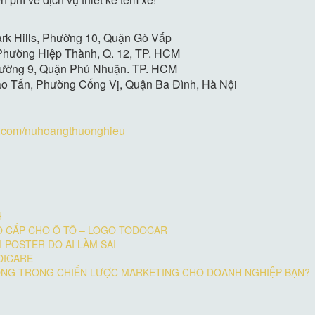
Park Hills, Phường 10, Quận Gò Vấp
 Phường Hiệp Thành, Q. 12, TP. HCM
Phường 9, Quận Phú Nhuận. TP. HCM
ào Tấn, Phường Cống Vị, Quận Ba Đình, Hà Nội
k.com/nuhoangthuonghieu
H
O CẤP CHO Ô TÔ – LOGO TODOCAR
I POSTER DO AI LÀM SAI
DICARE
RỌNG TRONG CHIẾN LƯỢC MARKETING CHO DOANH NGHIỆP BẠN?