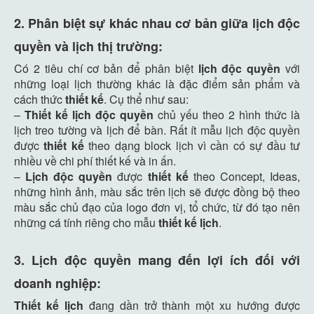
2. Phân biệt sự khác nhau cơ bản giữa lịch độc
quyền và lịch thị trường:
Có 2 tiêu chí cơ bản để phân biệt
lịch độc quyền
với
những loại lịch thường khác là đặc điểm sản phẩm và
cách thức
thiết kế
. Cụ thể như sau:
–
Thiết kế lịch độc quyền
chủ yếu theo 2 hình thức là
lịch treo tường và lịch để bàn. Rất ít mẫu lịch độc quyền
được
thiết kế
theo dạng block lịch vì cần có sự đầu tư
nhiều về chi phí thiết kế và in ấn.
–
Lịch độc quyền
được
thiết kế
theo Concept, Ideas,
những hình ảnh, màu sắc trên lịch sẽ được đồng bộ theo
màu sắc chủ đạo của logo đơn vị, tổ chức, từ đó tạo nên
những cá tính riêng cho mẫu
thiết kế lịch
.
3. Lịch độc quyền mang đến lợi ích đối với
doanh nghiệp:
Thiết kế lịch
đang dần trở thành một xu hướng được