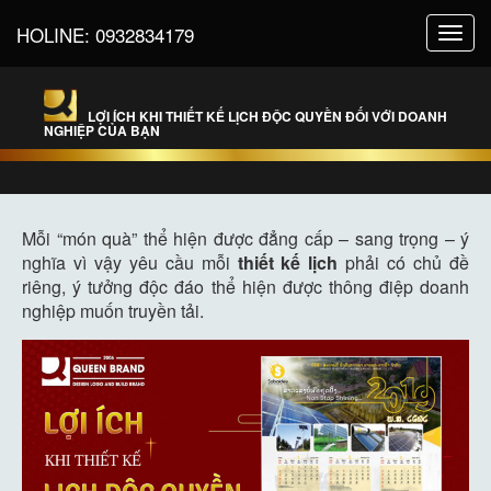
HOLINE:
0932834179
Toggl
navig
LỢI ÍCH KHI THIẾT KẾ LỊCH ĐỘC QUYỀN ĐỐI VỚI DOANH
NGHIỆP CỦA BẠN
Mỗi “món quà” thể hiện được đẳng cấp – sang trọng – ý
nghĩa vì vậy yêu cầu mỗi
thiết kế lịch
phải có chủ đề
riêng, ý tưởng độc đáo thể hiện được thông điệp doanh
nghiệp muốn truyền tải.