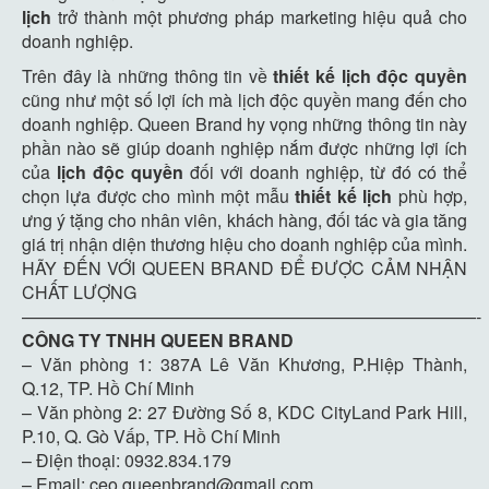
lịch
trở thành một phương pháp marketing hiệu quả cho
doanh nghiệp.
Trên đây là những thông tin về
thiết kế lịch
độc quyền
cũng như một số lợi ích mà lịch độc quyền mang đến cho
doanh nghiệp. Queen Brand hy vọng những thông tin này
phần nào sẽ giúp doanh nghiệp nắm được những lợi ích
của
lịch độc quyền
đối với doanh nghiệp, từ đó có thể
chọn lựa được cho mình một mẫu
thiết kế lịch
phù hợp,
ưng ý tặng cho nhân viên, khách hàng, đối tác và gia tăng
giá trị nhận diện thương hiệu cho doanh nghiệp của mình.
HÃY ĐẾN VỚI QUEEN BRAND ĐỂ ĐƯỢC CẢM NHẬN
CHẤT LƯỢNG
——————————————————————————-
CÔNG TY TNHH QUEEN BRAND
– Văn phòng 1: 387A Lê Văn Khương, P.Hiệp Thành,
Q.12, TP. Hồ Chí Minh
– Văn phòng 2: 27 Đường Số 8, KDC CityLand Park Hill,
P.10, Q. Gò Vấp, TP. Hồ Chí Minh
– Điện thoại: 0932.834.179
– Email: ceo.queenbrand@gmail.com