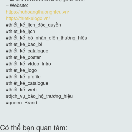
– Website:
https://nuhoangthuonghieu.vn/
https://thietkelogo.vn/
#thiết_kế_lịch_độc_quyền
#thiết_kế_lịch
#thiết_kế_bộ_nhận_diện_thương_hiệu
#thiết_kế_bao_bì
#thiết_kế_catalogue
#thiết_kế_poster
#thiết_kế_video_intro
#thiết_kế_logo
#thiết_kế_profile
#thiết_kế_catalogue
#thiết_kế_web
#dịch_vụ_bảo_hộ_thương_hiệu
#queen_Brand
Có thể bạn quan tâm: