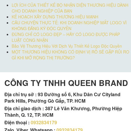
LỢI ÍCH CỦA THIẾT KẾ BỘ NHẬN DIỆN THƯƠNG HIỆU DÀNH
CHO DOANH NGHIỆP CỦA BẠN
KẾ HOẠCH XÂY DỰNG THƯƠNG HIỆU MẠNH
CÂU CHUYỆN THỰC TẾ: KHI DOANH NGHIỆP MẤT LOGO VÌ
KHÔNG ĐĂNG KÝ ĐỘC QUYỀN
ĐỪNG CHỈ CÓ LOGO ĐẸP – HÃY CÓ LOGO ĐƯỢC PHÁP
LUẬT CÔNG NHẬN
Bảo Vệ Thương Hiệu Với Dịch Vụ Thiết Kế Logo Độc Quyền
MỘT THƯƠNG HIỆU KHÔNG CÓ ĐỊNH VỊ RÕ SẼ GẶP RỦI RO
GÌ KHI MỞ RỘNG THỊ TRƯỜNG?
CÔNG TY TNHH QUEEN BRAND
Địa chỉ trụ sở :
93 Đường số 6, Khu Dân Cư Cityland
Park Hills, Phường Gò Gấp, TP. HCM
Địa chỉ giao dịch : 387 Lê Văn Khương, Phường Hiệp
Thành, Q. 12, TP. HCM
Điện thoại :
0932834179
Zalo, Viber, Whatsapp :
0932834179