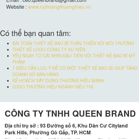
Website :
www.nuhoangthuonghieu.vn
Có thể bạn quan tâm:
BÀI TOÁN THIẾT KẾ BAO BÌ THÂN THIỆN VỚI MÔI TRƯỜNG
THIẾT KẾ LOGO CÔNG TY SỰ KIỆN
YÊU NGAY TỪ CÁI NHÌN ĐẦU TIÊN VỚI THIẾT KẾ BAO BÌ MỸ
PHẨM
7 ĐIỀU CẦN LƯU Ý ĐỂ CÓ MỘT THIẾT KẾ BAO BÌ GIÚP TĂNG
DOANH SỐ BÁN HÀNG
KẾ HOẠCH XÂY DỰNG THƯƠNG HIỆU MẠNH
LOGO THƯƠNG HIỆU NGÀNH SIÊU THỊ
CÔNG TY TNHH QUEEN BRAND
Địa chỉ trụ sở :
93 Đường số 6, Khu Dân Cư Cityland
Park Hills, Phường Gò Gấp, TP. HCM