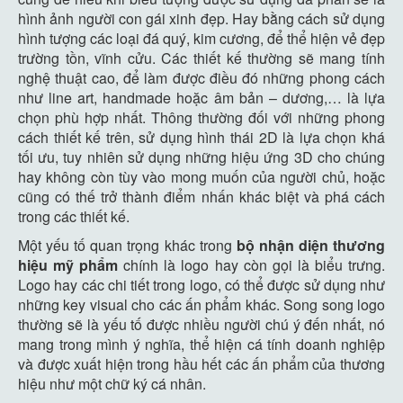
hình ảnh người con gái xinh đẹp. Hay bằng cách sử dụng
hình tượng các loại đá quý, kim cương, để thể hiện vẻ đẹp
trường tồn, vĩnh cửu. Các thiết kế thường sẽ mang tính
nghệ thuật cao, để làm được điều đó những phong cách
như line art, handmade hoặc âm bản – dương,… là lựa
chọn phù hợp nhất. Thông thường đối với những phong
cách thiết kế trên, sử dụng hình thái 2D là lựa chọn khá
tối ưu, tuy nhiên sử dụng những hiệu ứng 3D cho chúng
hay không còn tùy vào mong muốn của người chủ, hoặc
cũng có thế trở thành điểm nhấn khác biệt và phá cách
trong các thiết kế.
Một yếu tố quan trọng khác trong
bộ nhận diện thương
hiệu mỹ phẩm
chính là logo hay còn gọi là biểu trưng.
Logo hay các chi tiết trong logo, có thể được sử dụng như
những key visual cho các ấn phẩm khác. Song song logo
thường sẽ là yếu tố được nhiều người chú ý đến nhất, nó
mang trong mình ý nghĩa, thể hiện cá tính doanh nghiệp
và được xuất hiện trong hầu hết các ấn phẩm của thương
hiệu như một chữ ký cá nhân.