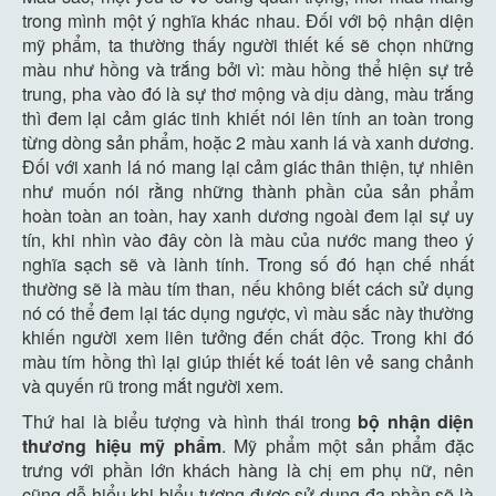
trong mình một ý nghĩa khác nhau. Đối với bộ nhận diện
mỹ phẩm, ta thường thấy người thiết kế sẽ chọn những
màu như hồng và trắng bởi vì: màu hồng thể hiện sự trẻ
trung, pha vào đó là sự thơ mộng và dịu dàng, màu trắng
thì đem lại cảm giác tinh khiết nói lên tính an toàn trong
từng dòng sản phẩm, hoặc 2 màu xanh lá và xanh dương.
Đối với xanh lá nó mang lại cảm giác thân thiện, tự nhiên
như muốn nói rằng những thành phần của sản phẩm
hoàn toàn an toàn, hay xanh dương ngoài đem lại sự uy
tín, khi nhìn vào đây còn là màu của nước mang theo ý
nghĩa sạch sẽ và lành tính. Trong số đó hạn chế nhất
thường sẽ là màu tím than, nếu không biết cách sử dụng
nó có thể đem lại tác dụng ngược, vì màu sắc này thường
khiến người xem liên tưởng đến chất độc. Trong khi đó
màu tím hồng thì lại giúp thiết kế toát lên vẻ sang chảnh
và quyến rũ trong mắt người xem.
Thứ hai là biểu tượng và hình thái trong
bộ nhận diện
thương hiệu mỹ phẩm
. Mỹ phẩm một sản phẩm đặc
trưng với phần lớn khách hàng là chị em phụ nữ, nên
cũng dễ hiểu khi biểu tượng được sử dụng đa phần sẽ là