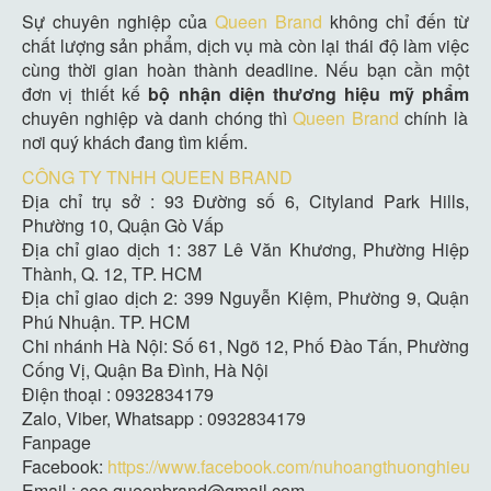
Sự chuyên nghiệp của
Queen Brand
không chỉ đến từ
chất lượng sản phẩm, dịch vụ mà còn lại thái độ làm việc
cùng thời gian hoàn thành deadline. Nếu bạn cần một
đơn vị thiết kế
bộ nhận diện thương hiệu mỹ phẩm
chuyên nghiệp và danh chóng thì
Queen Brand
chính là
nơi quý khách đang tìm kiếm.
CÔNG TY TNHH QUEEN BRAND
Địa chỉ trụ sở : 93 Đường số 6, Cityland Park Hills,
Phường 10, Quận Gò Vấp
Địa chỉ giao dịch 1: 387 Lê Văn Khương, Phường Hiệp
Thành, Q. 12, TP. HCM
Địa chỉ giao dịch 2: 399 Nguyễn Kiệm, Phường 9, Quận
Phú Nhuận. TP. HCM
Chi nhánh Hà Nội: Số 61, Ngõ 12, Phố Đào Tấn, Phường
Cống Vị, Quận Ba Đình, Hà Nội
Điện thoại : 0932834179
Zalo, Viber, Whatsapp : 0932834179
Fanpage
Facebook:
https://www.facebook.com/nuhoangthuonghieu
Email : ceo.queenbrand@gmail.com