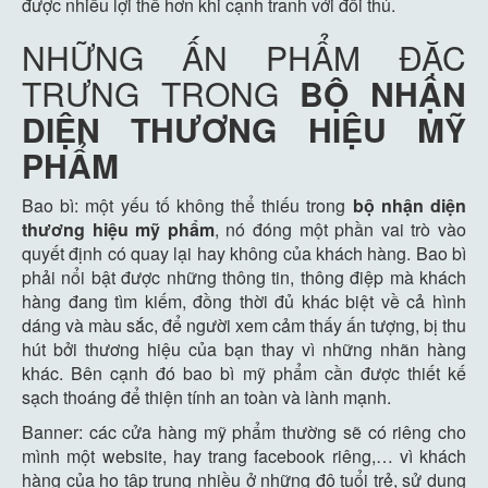
được nhiều lợi thế hơn khi cạnh tranh với đối thủ.
NHỮNG ẤN PHẨM ĐẶC
TRƯNG TRONG
BỘ NHẬN
DIỆN THƯƠNG HIỆU MỸ
PHẨM
Bao bì: một yếu tố không thể thiếu trong
bộ nhận diện
thương hiệu mỹ phẩm
, nó đóng một phần vai trò vào
quyết định có quay lại hay không của khách hàng. Bao bì
phải nổi bật được những thông tin, thông điệp mà khách
hàng đang tìm kiếm, đồng thời đủ khác biệt về cả hình
dáng và màu sắc, để người xem cảm thấy ấn tượng, bị thu
hút bởi thương hiệu của bạn thay vì những nhãn hàng
khác. Bên cạnh đó bao bì mỹ phẩm cần được thiết kế
sạch thoáng để thiện tính an toàn và lành mạnh.
Banner: các cửa hàng mỹ phẩm thường sẽ có riêng cho
mình một website, hay trang facebook riêng,… vì khách
hàng của họ tập trung nhiều ở những độ tuổi trẻ, sử dụng