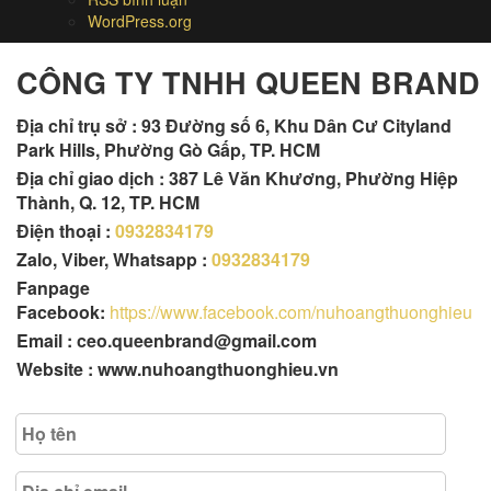
WordPress.org
CÔNG TY TNHH QUEEN BRAND
Địa chỉ trụ sở :
93 Đường số 6, Khu Dân Cư Cityland
Park Hills, Phường Gò Gấp, TP. HCM
Địa chỉ giao dịch : 387 Lê Văn Khương, Phường Hiệp
Thành, Q. 12, TP. HCM
Điện thoại :
0932834179
Zalo, Viber, Whatsapp :
0932834179
Fanpage
Facebook:
https://www.facebook.com/nuhoangthuonghieu
Email : ceo.queenbrand@gmail.com
Website : www.nuhoangthuonghieu.vn