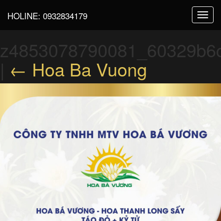
HOLINE:
0932834179
Toggl
navig
z4853078790081_60329b6c
|
←
Hoa Ba Vuong