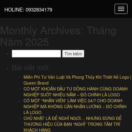
HOLINE:
0932834179
Toggl
navig
Monthly Archives: Tháng
Năm 2025
Tìm
kiếm
cho:
Bài viết mới
Miễn Phí Tư Vấn Luật Và Phong Thủy Khi Thiết Kế Logo |
Queen Brand
CÓ MỘT KHOẢN ĐẦU TƯ ĐỒNG HÀNH CÙNG DOANH
NGHIỆP SUỐT NHIỀU NĂM – ĐÓ CHÍNH LÀ LOGO
CÓ MỘT “NHÂN VIÊN” LÀM VIỆC 24/7 CHO DOANH
NGHIỆP MÀ KHÔNG CẦN NHẬN LƯƠNG – ĐÓ CHÍNH
LÀ LOGO
CHỦ NHẬT LÀ ĐỂ NGHỈ NGƠI… NHƯNG ĐỪNG ĐỂ
THƯƠNG HIỆU CỦA BẠN “NGHỈ” TRONG TÂM TRÍ
KHÁCH HÀNG