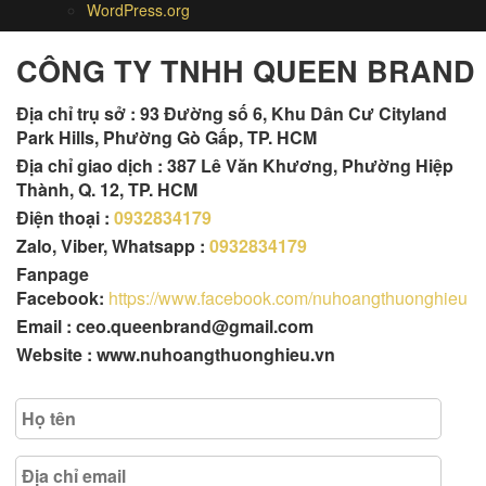
WordPress.org
CÔNG TY TNHH QUEEN BRAND
Địa chỉ trụ sở :
93 Đường số 6, Khu Dân Cư Cityland
Park Hills, Phường Gò Gấp, TP. HCM
Địa chỉ giao dịch : 387 Lê Văn Khương, Phường Hiệp
Thành, Q. 12, TP. HCM
Điện thoại :
0932834179
Zalo, Viber, Whatsapp :
0932834179
Fanpage
Facebook:
https://www.facebook.com/nuhoangthuonghieu
Email : ceo.queenbrand@gmail.com
Website : www.nuhoangthuonghieu.vn