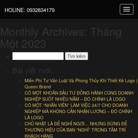
HOLINE:
0932834179
Toggl
navig
Monthly Archives: Tháng
Một 2023
Tìm
kiếm
cho:
Bài viết mới
Miễn Phí Tư Vấn Luật Và Phong Thủy Khi Thiết Kế Logo |
Queen Brand
CÓ MỘT KHOẢN ĐẦU TƯ ĐỒNG HÀNH CÙNG DOANH
NGHIỆP SUỐT NHIỀU NĂM – ĐÓ CHÍNH LÀ LOGO
CÓ MỘT “NHÂN VIÊN” LÀM VIỆC 24/7 CHO DOANH
NGHIỆP MÀ KHÔNG CẦN NHẬN LƯƠNG – ĐÓ CHÍNH
LÀ LOGO
CHỦ NHẬT LÀ ĐỂ NGHỈ NGƠI… NHƯNG ĐỪNG ĐỂ
THƯƠNG HIỆU CỦA BẠN “NGHỈ” TRONG TÂM TRÍ
KHÁCH HÀNG