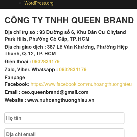
WordPress.org
CÔNG TY TNHH QUEEN BRAND
Địa chỉ trụ sở :
93 Đường số 6, Khu Dân Cư Cityland
Park Hills, Phường Gò Gấp, TP. HCM
Địa chỉ giao dịch : 387 Lê Văn Khương, Phường Hiệp
Thành, Q. 12, TP. HCM
Điện thoại :
0932834179
Zalo, Viber, Whatsapp :
0932834179
Fanpage
Facebook:
https://www.facebook.com/nuhoangthuonghieu
Email : ceo.queenbrand@gmail.com
Website : www.nuhoangthuonghieu.vn